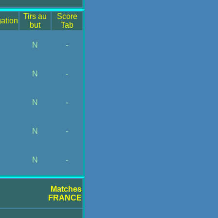
Tirs au
Score
ation
but
Tab
N
-
N
-
N
-
N
-
N
-
Matches
FRANCE