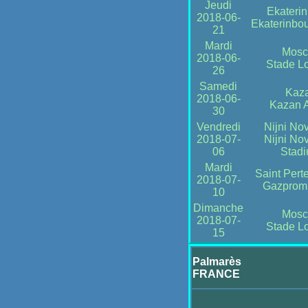
Jeudi
Ekateri
2018-06-
Ekaterinbo
21
Mardi
Mosc
2018-06-
Stade Lo
26
Samedi
Kaz
2018-06-
Kazan 
30
Vendredi
Nijni No
2018-07-
Nijni No
06
Stad
Mardi
Saint Pert
2018-07-
Gazprom
10
Dimanche
Mosc
2018-07-
Stade Lo
15
Palmarès
FRANCE