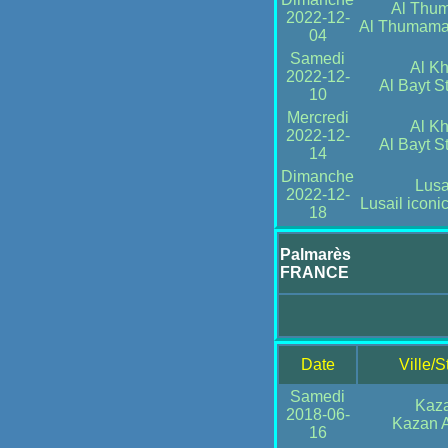
Al Thu
2022-12-
Al Thumama
04
Samedi
Al Kh
2022-12-
Al Bayt S
10
Mercredi
Al Kh
2022-12-
Al Bayt S
14
Dimanche
Lusa
2022-12-
Lusail iconi
18
Palmarès
FRANCE
Date
Ville/
Samedi
Kaz
2018-06-
Kazan 
16