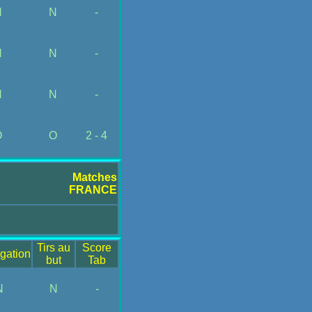
N
N
-
N
N
-
N
N
-
O
O
2 - 4
Matches
FRANCE
Tirs au
Score
gation
but
Tab
N
N
-