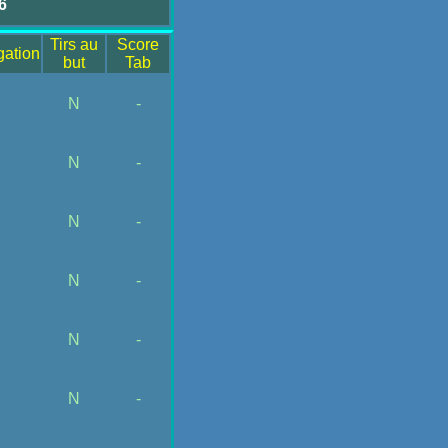
6
Tirs au
Score
gation
but
Tab
N
N
-
N
N
-
N
N
-
N
N
-
N
N
-
N
N
-