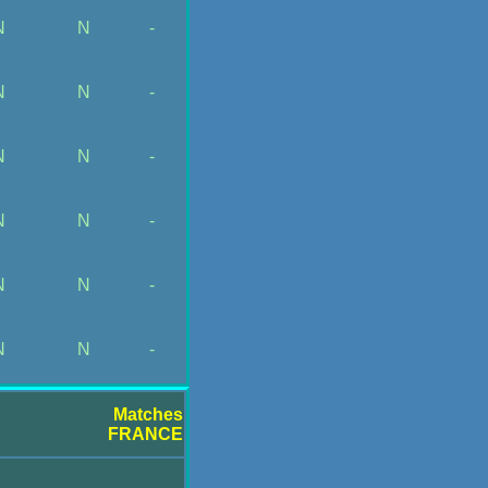
N
N
-
N
N
-
N
N
-
N
N
-
N
N
-
N
N
-
Matches
FRANCE