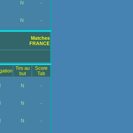
N
N
-
N
N
-
Matches
FRANCE
Tirs au
Score
gation
but
Tab
N
N
-
N
N
-
N
N
-