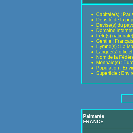
Capitale(s) : Pari
Densité de la pop
Devise(s) du pays 
Domaine internet :
Fête(s) nationale(s
Gentile : Françai
Hymne(s) : La Mar
Langue(s) officiel
Nom de la Fédérat
Monnaie(s) : Eur
Population : Env
Superficie : Env
Palmarès
FRANCE