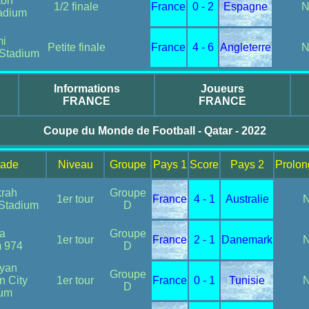
ton
1/2 finale
France
0 - 2
Espagne
adium
i
Petite finale
France
4 - 6
Angleterre
Stadium
Informations
Joueurs
FRANCE
FRANCE
Coupe du Monde de Football - Qatar - 2022
tade
Niveau
Groupe
Pays 1
Score
Pays 2
Prolon
krah
Groupe
1er tour
France
4 - 1
Australie
Stadium
D
a
Groupe
1er tour
France
2 - 1
Danemark
m 974
D
yyan
Groupe
n City
1er tour
France
0 - 1
Tunisie
D
ium