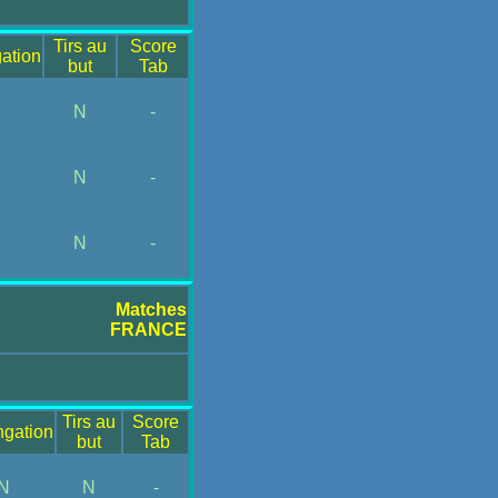
Tirs au
Score
ation
but
Tab
N
-
N
-
N
-
Matches
FRANCE
Tirs au
Score
ngation
but
Tab
N
N
-