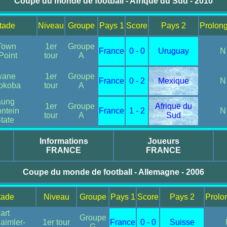
Coupe du monde de football - Afrique du Sud - 2010
Stade
Niveau
Groupe
Pays 1
Score
Pays 2
Prolong
Town
1er
Groupe
France
0 - 0
Uruguay
N
Point
tour
A
wane
1er
Groupe
France
0 - 2
Mexique
N
okoba
tour
A
aung
1er
Groupe
Afrique du
ntein
France
1 - 2
N
tour
A
Sud
tate
Informations
Joueurs
FRANCE
FRANCE
Coupe du monde de football - Allemagne - 2006
tade
Niveau
Groupe
Pays 1
Score
Pays 2
Prolo
art
Groupe
aimler-
1er tour
France
0 - 0
Suisse
G