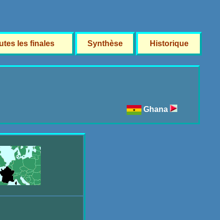
utes les finales
Synthèse
Historique
Ghana