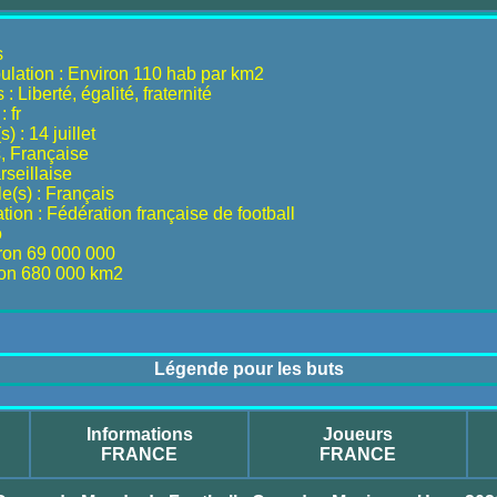
s
ulation : Environ 110 hab par km2
: Liberté, égalité, fraternité
 fr
) : 14 juillet
s, Française
seillaise
le(s) : Français
ion : Fédération française de football
o
iron 69 000 000
iron 680 000 km2
Légende pour les buts
Informations
Joueurs
FRANCE
FRANCE