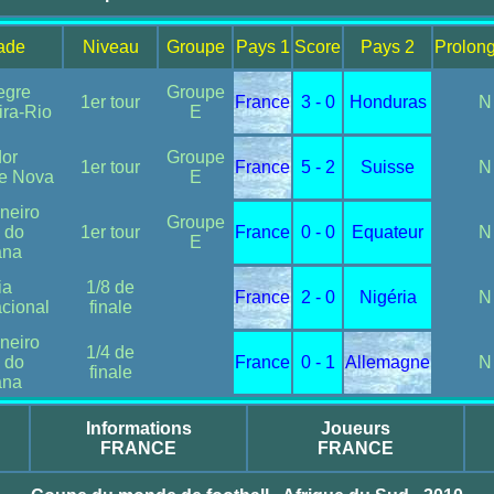
tade
Niveau
Groupe
Pays 1
Score
Pays 2
Prolong
egre
Groupe
1er tour
France
3 - 0
Honduras
N
ira-Rio
E
or
Groupe
1er tour
France
5 - 2
Suisse
N
te Nova
E
neiro
Groupe
 do
1er tour
France
0 - 0
Equateur
N
E
ana
ia
1/8 de
France
2 - 0
Nigéria
N
cional
finale
neiro
1/4 de
 do
France
0 - 1
Allemagne
N
finale
ana
Informations
Joueurs
FRANCE
FRANCE