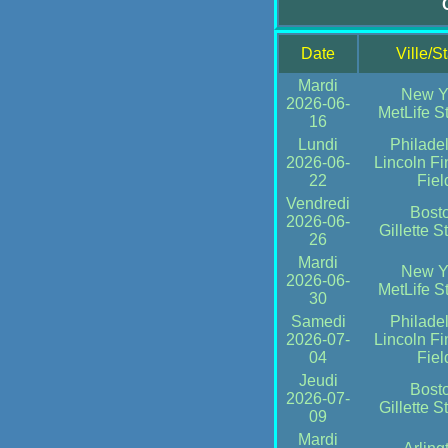
Date
Ville/S
Mardi
New Y
2026-06-
MetLife S
16
Lundi
Philade
2026-06-
Lincoln Fi
22
Fiel
Vendredi
Bost
2026-06-
Gillette 
26
Mardi
New Y
2026-06-
MetLife S
30
Samedi
Philade
2026-07-
Lincoln Fi
04
Fiel
Jeudi
Bost
2026-07-
Gillette 
09
Mardi