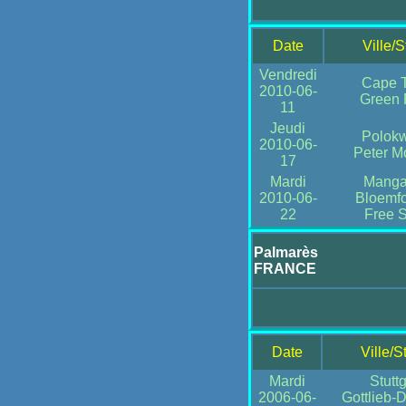
Date
Ville/
Vendredi
Cape 
2010-06-
Green 
11
Jeudi
Polok
2010-06-
Peter M
17
Mardi
Mang
2010-06-
Bloemfo
22
Free S
Palmarès
FRANCE
Date
Ville/S
Mardi
Stuttg
2006-06-
Gottlieb-D