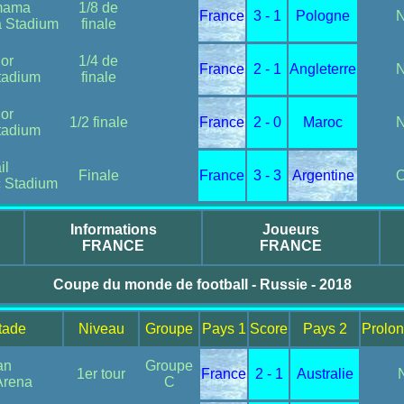
mama
1/8 de
France
3 - 1
Pologne
 Stadium
finale
or
1/4 de
France
2 - 1
Angleterre
tadium
finale
or
1/2 finale
France
2 - 0
Maroc
tadium
il
Finale
France
3 - 3
Argentine
c Stadium
Informations
Joueurs
FRANCE
FRANCE
Coupe du monde de football - Russie - 2018
Stade
Niveau
Groupe
Pays 1
Score
Pays 2
Prolon
an
Groupe
1er tour
France
2 - 1
Australie
Arena
C