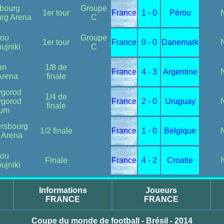
nbourg
Groupe
1er tour
France
1 - 0
Pérou
urg Arena
C
ou
Groupe
1er tour
France
0 - 0
Danemark
ujniki
C
an
1/8 de
France
4 - 3
Argentine
Arena
finale
vgorod
1/4 de
vgorod
France
2 - 0
Uruguay
finale
ium
ersbourg
1/2 finale
France
1 - 0
Belgique
 Arena
ou
Finale
France
4 - 2
Croatie
ujniki
Informations
Joueurs
FRANCE
FRANCE
Coupe du monde de football - Brésil - 2014