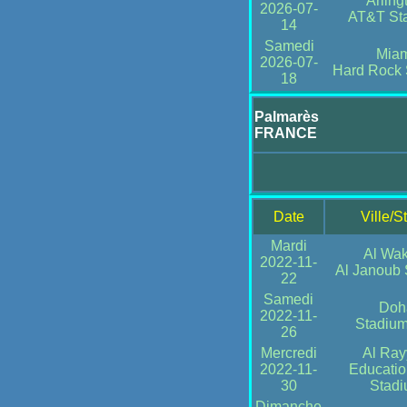
Arling
2026-07-
AT&T St
14
Samedi
Miam
2026-07-
Hard Rock 
18
Palmarès
FRANCE
Date
Ville/S
Mardi
Al Wa
2022-11-
Al Janoub 
22
Samedi
Doh
2022-11-
Stadiu
26
Mercredi
Al Ra
2022-11-
Educatio
30
Stad
Dimanche