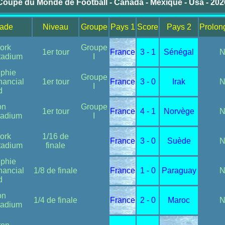
Coupe du Monde de Football - Canada - Mexique - Usa - 202
tade
Niveau
Groupe
Pays 1
Score
Pays 2
Prolon
ork
Groupe
1er tour
France
3 - 1
Sénégal
tadium
I
lphie
Groupe
nancial
1er tour
France
3 - 0
Irak
I
d
on
Groupe
1er tour
France
4 - 1
Norvège
Stadium
I
ork
1/16 de
France
3 - 0
Suède
tadium
finale
lphie
nancial
1/8 de finale
France
1 - 0
Paraguay
d
on
1/4 de finale
France
2 - 0
Maroc
Stadium