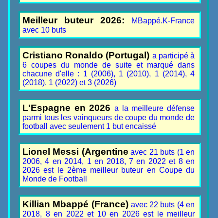
Meilleur buteur 2026:
MBappé.K-France
avec 10 buts
Cristiano Ronaldo (Portugal)
a participé à
6 coupes du monde de suite et marqué dans
chacune d'elle : 1 (2006), 1 (2010), 1 (2014), 4
(2018), 1 (2022) et 3 (2026)
L'Espagne en 2026
a la meilleure défense
parmi tous les vainqueurs de coupe du monde de
football avec seulement 1 but encaissé
Lionel Messi (Argentine
avec 21 buts (1 en
2006, 4 en 2014, 1 en 2018, 7 en 2022 et 8 en
2026 est le 2ème meilleur buteur en Coupe du
Monde de Football
Killian Mbappé (France)
avec 22 buts (4 en
2018, 8 en 2022 et 10 en 2026 est le meilleur