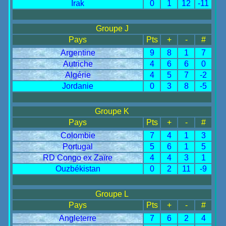
Irak
0
1
12
-11
Réponse : Brésil : 108 buts
2026-06-17 - Quel jour, l'Allemagne a battu
Groupe J
Pays
Pts
+
-
#
l'Allemagne ?
Argentine
9
8
1
7
Réponse : Le samedi 22 juin 1974 à Hambourg
Autriche
4
6
6
0
Algérie
4
5
7
-2
2026-06-16 - Combien de matches ont vu la
Jordanie
0
3
8
-5
prolongation ?
Groupe K
Réponse : 140
Pays
Pts
+
-
#
Colombie
7
4
1
3
2026-06-15 - Ils sont 5 à avoir marqué un
Portugal
5
6
1
5
quadruplé; qui sont-ils ?
RD Congo ex Zaïre
4
4
3
1
Réponse : E Willimowski (Pologne), Ademir
Ouzbékistan
0
2
11
-9
(Brésil), S Kocsis (Hongrie), J Fontaine (France),
Groupe L
Eusebio (Portugal) et E Butragueno (Espagne)
Pays
Pts
+
-
#
Angleterre
7
6
2
4
2026-06-14 - Quels sont les pays qui ont participé