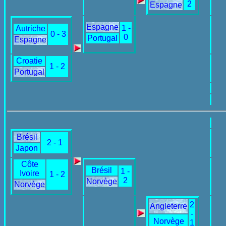
2
Espagne
Espagne
1 -
Autriche
0 - 3
0
Portugal
Espagne
Croatie
1 - 2
Portugal
Brésil
2 - 1
Japon
Côte
Brésil
1 -
Ivoire
1 - 2
2
Norvège
Norvège
2
Angleterre
-
Norvège
1