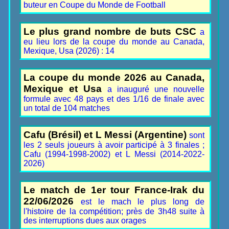
buteur en Coupe du Monde de Football
Le plus grand nombre de buts CSC
a
eu lieu lors de la coupe du monde au Canada,
Mexique, Usa (2026) : 14
La coupe du monde 2026 au Canada,
Mexique et Usa
a inauguré une nouvelle
formule avec 48 pays et des 1/16 de finale avec
un total de 104 matches
Cafu (Brésil) et L Messi (Argentine)
sont
les 2 seuls joueurs à avoir participé à 3 finales ;
Cafu (1994-1998-2002) et L Messi (2014-2022-
2026)
Le match de 1er tour France-Irak du
22/06/2026
est le mach le plus long de
l'histoire de la compétition; près de 3h48 suite à
des interruptions dues aux orages