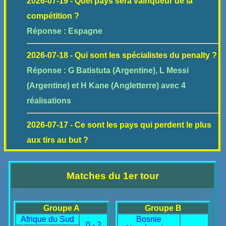
2026-07-19 - Quel pays sera vainqueur de la
compétition ?
Réponse : Espagne
2026-07-18 - Qui sont les spécialistes du penalty ?
Réponse : G Batistuta (Argentine), L Messi
(Argentine) et H Kane (Angletterre) avec 4
réalisations
2026-07-17 - Ce sont les pays qui perdent le plus
aux tirs au but ?
Réponse : Angleterre, Espagne, France, Italie et
Pays Bas : 3 fois
Matches du 1er tour
2026-07-16 - Combien sont-ils à avoir participé à 5
Groupe A
Groupe B
coupes du monde ?
Afrique du Sud
Bosnie
Réponse : A Carbajal (Mexique), L Matthäus
0 - 2