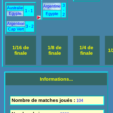
3
Argentine
Australie
-
1 - 1
Egypte
Egypte
2
Argentine
3 - 2
Cap Vert
1/16 de
1/8 de
1/4 de
1/
finale
finale
finale
Informations...
Nombre de matches joués :
104