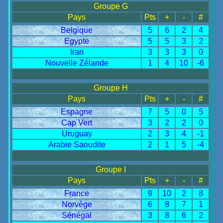
Réponse : G Batistuta (Argentine) en 1994 et 1998
Groupe G
Pays
Pts
+
-
#
et G Müller (Rfa) en 1970
Belgique
5
6
2
4
Egypte
5
5
3
2
2026-06-20 - Quelle pays a inscrit 10 buts en 1 seul
Iran
3
3
3
0
match ?
Nouvelle Zélande
1
4
10
-6
Réponse : La Hongrie en 1982 contre Le Salvador
Groupe H
(10-1)
Pays
Pts
+
-
#
Espagne
7
5
0
5
2026-06-19 - Qui a marqué le 4ème but le plus
Cap Vert
3
2
2
0
rapide de la coupe du monde à la 37ème seconde
Uruguay
2
3
4
-1
?
Arabie Saoudite
2
1
5
-4
Réponse : B Lacombe (France) contre l'Italie en
Groupe I
1978
Pays
Pts
+
-
#
France
9
10
2
8
2026-06-18 - Quel est le pays avec le plus de buts
Norvège
6
8
7
1
encaissés ?
Sénégal
3
8
6
2