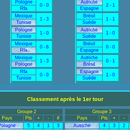
Pologne
Autriche
0 - 0
2 - 1
Rfa
Espagne
Mexique
Brésil
1 - 3
1 - 1
Tunisie
Suède
Pologne
Autriche
1 - 0
1 - 0
Tunisie
Suède
Mexique
Brésil
0 - 6
0 - 0
Rfa
Espagne
Mexique
Autriche
1 - 3
0 - 1
Pologne
Brésil
Rfa
Espagne
0 - 0
1 - 0
Tunisie
Suède
Classement après le 1er tour
Groupe 2
Groupe 3
Pays
Pts
+
-
#
Pays
Pts
+
-
Pologne
5
4
1
3
Autriche
4
3
2