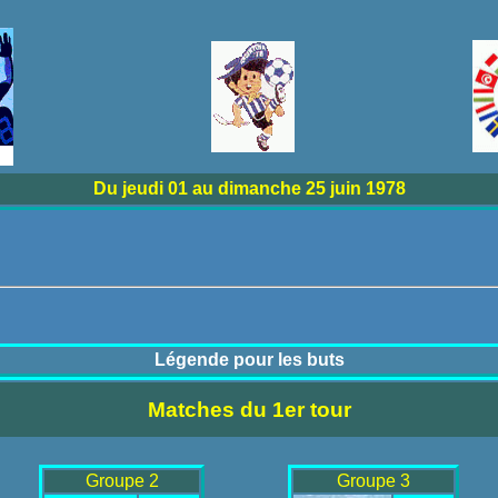
Du jeudi 01 au dimanche 25 juin 1978
Légende pour les buts
Matches du 1er tour
Groupe 2
Groupe 3