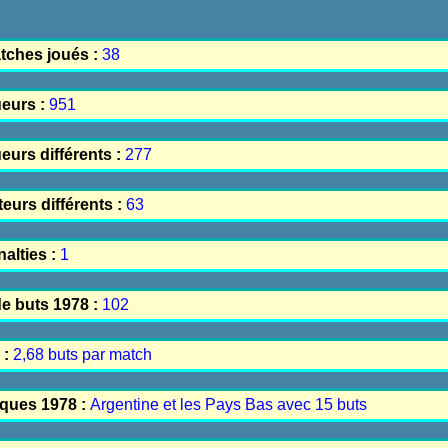
tches joués :
38
eurs :
951
urs différents :
277
eurs différents :
63
alties :
1
e buts 1978 :
102
 :
2,68 buts par match
aques 1978 :
Argentine et les Pays Bas avec 15 buts