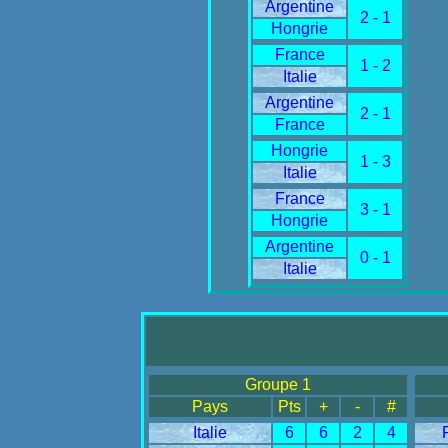
Argentine
2 - 1
Hongrie
France
1 - 2
Italie
Argentine
2 - 1
France
Hongrie
1 - 3
Italie
France
3 - 1
Hongrie
Argentine
0 - 1
Italie
Groupe 1
Pays
Pts
+
-
#
Italie
6
6
2
4