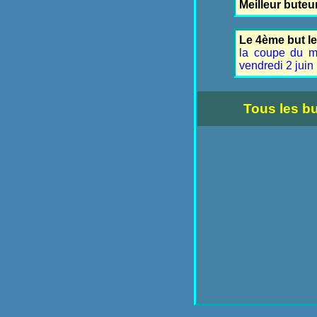
Meilleur buteu
Le 4ème but le
la coupe du mo
vendredi 2 juin 
Tous les b