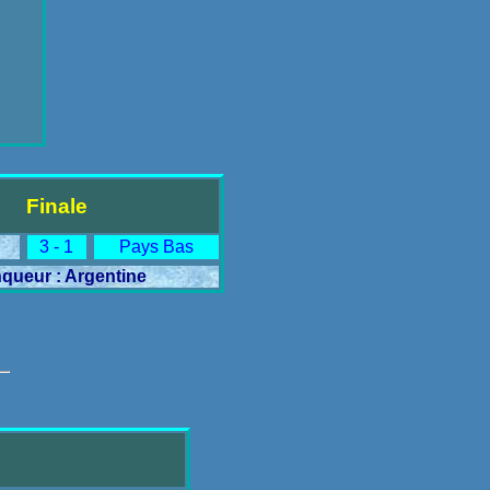
Finale
3 - 1
Pays Bas
nqueur : Argentine