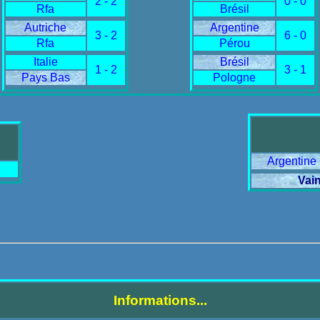
2 - 2
0 - 0
Rfa
Brésil
Autriche
Argentine
3 - 2
6 - 0
Rfa
Pérou
Italie
Brésil
1 - 2
3 - 1
Pays Bas
Pologne
Argentine
Vai
Informations...