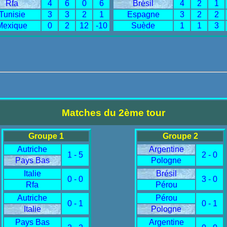
Rfa
4
6
0
6
Brésil
4
2
1
Tunisie
3
3
2
1
Espagne
3
2
2
Mexique
0
2
12
-10
Suède
1
1
3
Matches du 2ème tour
Groupe 1
Groupe 2
Autriche
Argentine
1 - 5
2 - 0
Pays Bas
Pologne
Italie
Brésil
0 - 0
3 - 0
Rfa
Pérou
Autriche
Pérou
0 - 1
0 - 1
Italie
Pologne
Pays Bas
Argentine