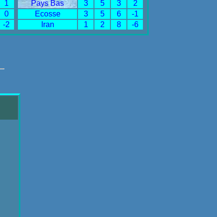
1
Pays Bas
3
5
3
2
0
Ecosse
3
5
6
-1
-2
Iran
1
2
8
-6