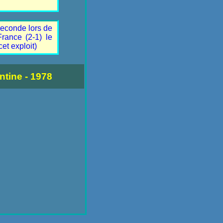
seconde lors de
rance (2-1) le
et exploit)
tine - 1978