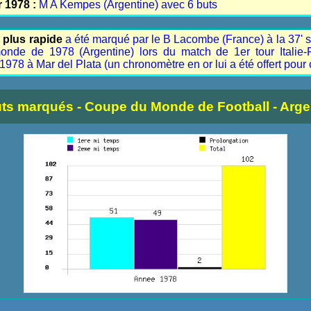
r 1978 :
M A Kempes (Argentine) avec 6 buts
 plus rapide
a été marqué par le B Lacombe (France) à la 37' 
nde de 1978 (Argentine) lors du match de 1er tour Italie-F
1978 à Mar del Plata (un chronomètre en or lui a été offert pour c
uts marqués - Coupe du Monde de Football - Argen