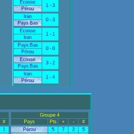
Ecosse
1 - 3
Pérou
Iran
0 - 3
Pays Bas
Ecosse
1 - 1
Iran
Pays Bas
0 - 0
Pérou
Ecosse
3 - 2
Pays Bas
Iran
1 - 4
Pérou
Groupe 4
#
Pays
Pts
+
-
#
1
Pérou
5
7
2
5