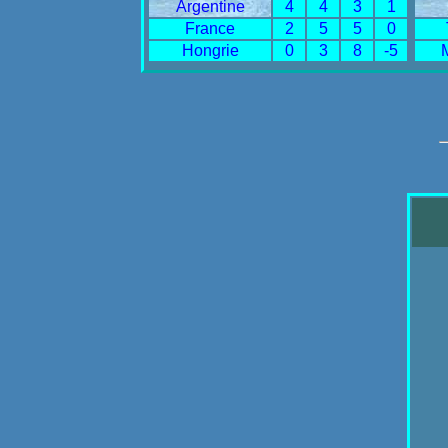
Argentine
4
4
3
1
France
2
5
5
0
Hongrie
0
3
8
-5