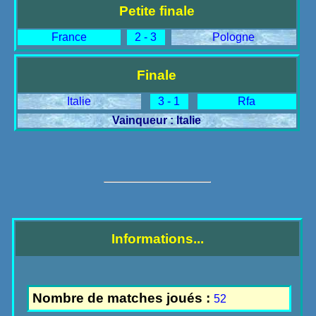
Petite finale
France
2 - 3
Pologne
Finale
Italie
3 - 1
Rfa
Vainqueur : Italie
Informations...
Nombre de matches joués :
52