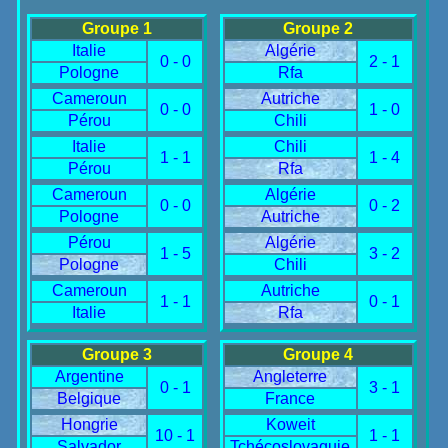
Groupe 1
Groupe 2
Italie
Algérie
0 - 0
2 - 1
Pologne
Rfa
Cameroun
Autriche
0 - 0
1 - 0
Pérou
Chili
Italie
Chili
1 - 1
1 - 4
Pérou
Rfa
Cameroun
Algérie
0 - 0
0 - 2
Pologne
Autriche
Pérou
Algérie
1 - 5
3 - 2
Pologne
Chili
Cameroun
Autriche
1 - 1
0 - 1
Italie
Rfa
Groupe 3
Groupe 4
Argentine
Angleterre
0 - 1
3 - 1
Belgique
France
Hongrie
Koweit
10 - 1
1 - 1
Salvador
Tchécoslovaquie