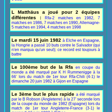
L Matthäus a joué pour 2 équipes
différentes :
Rfa-2 matches en 1982, 7
matches en 1986, 7 matches en 1990, Allemagne-
5 matches en 1994, 4 matches en 1998
Le mardi 15 juin 1982
à Elche en Espagne,
la Hongrie a passé 10 buts contre le Salvador (qui
n'en marqua qu'un seul); ce record est toujours à
battre
Le 100ème but de la Rfa
en coupe du
monde a été marqué par K H Rummenigge à la
66' lors du match de 1er tour Rfa-Chili (4-1) le
dimanche 20 juin 1982 à Gijon en Espagne
Le 3ème but le plus rapide
a été marqué
par le B Robson (Angleterre) à la 27' seconde lors
de la coupe du monde de 1982 (Espagne) lors du
match de 1er tour Angleterre-France (3-1) le