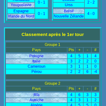
0 - 1
2 - 2
Yougoslavie
Urss
Espagne
Brésil
0 - 1
4 - 0
Irlande du Nord
Nouvelle Zélande
Classement après le 1er tour
Groupe 1
Pays
Pts
+
-
#
Pologne
4
5
1
4
Italie
3
2
2
0
Cameroun
3
1
1
0
Pérou
2
2
6
-4
Groupe 2
Pays
Pts
+
-
#
Rfa
4
6
3
3
Autriche
4
3
1
2
Algérie
4
5
5
0