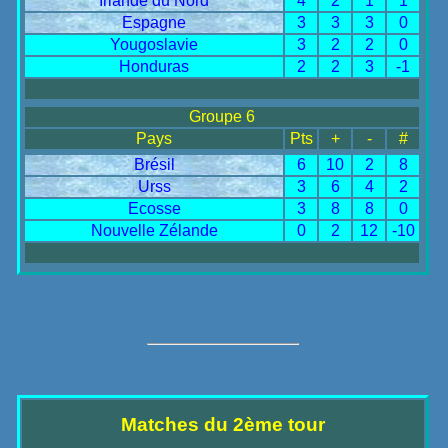
Irlande du Nord
4
2
1
1
Espagne
3
3
3
0
Yougoslavie
3
2
2
0
Honduras
2
2
3
-1
Groupe 6
Pays
Pts
+
-
#
Brésil
6
10
2
8
Urss
3
6
4
2
Ecosse
3
8
8
0
Nouvelle Zélande
0
2
12
-10
Matches du 2ème tour