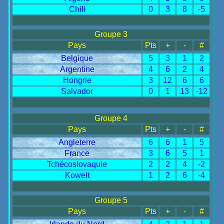
Chili
0
3
8
-5
Groupe 3
Pays
Pts
+
-
#
Belgique
5
3
1
2
Argentine
4
6
2
4
Hongrie
3
12
6
6
Salvador
0
1
13
-12
Groupe 4
Pays
Pts
+
-
#
Angleterre
6
6
1
5
France
3
6
5
1
Tchécoslovaquie
2
2
4
-2
Koweit
1
2
6
-4
Groupe 5
Pays
Pts
+
-
#