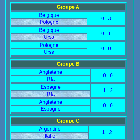
Groupe A
Belgique
0 - 3
Pologne
Belgique
0 - 1
Urss
Pologne
0 - 0
Urss
Groupe B
Angleterre
0 - 0
Rfa
Espagne
1 - 2
Rfa
Angleterre
0 - 0
Espagne
Groupe C
Argentine
1 - 2
Italie