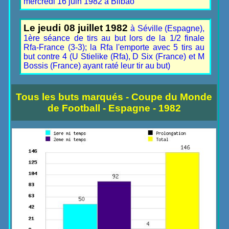
mercredi 16 juin 1982 à Bilbao
Le jeudi 08 juillet 1982
à Séville (Espagne),
1ère séance de tirs au but lors de la 1/2 finale
Rfa-France (3-3); la Rfa l'emporte avec 5 tirs au
but contre 4 (U Stielike (Rfa), D Six (France) et M
Bossis (France) ayant raté leur tir au but)
Tous les buts marqués - Coupe du Monde
de Football - Espagne - 1982