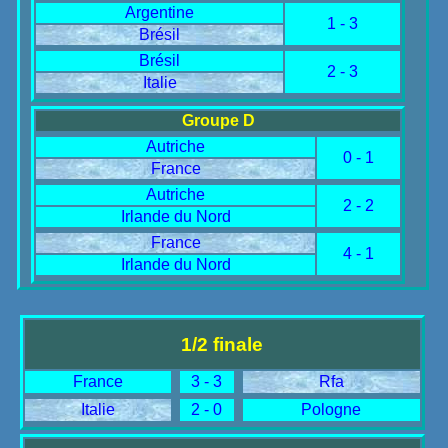
Argentine
1 - 3
Brésil
Brésil
2 - 3
Italie
Groupe D
Autriche
0 - 1
France
Autriche
2 - 2
Irlande du Nord
France
4 - 1
Irlande du Nord
1/2 finale
France
3 - 3
Rfa
Italie
2 - 0
Pologne