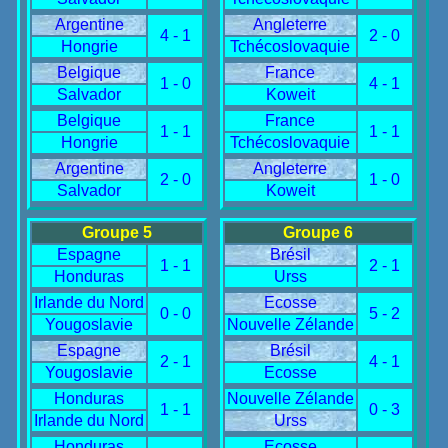
Argentine
Angleterre
4 - 1
2 - 0
Hongrie
Tchécoslovaquie
Belgique
France
1 - 0
4 - 1
Salvador
Koweit
Belgique
France
1 - 1
1 - 1
Hongrie
Tchécoslovaquie
Argentine
Angleterre
2 - 0
1 - 0
Salvador
Koweit
Groupe 5
Groupe 6
Espagne
Brésil
1 - 1
2 - 1
Honduras
Urss
Irlande du Nord
Ecosse
0 - 0
5 - 2
Yougoslavie
Nouvelle Zélande
Espagne
Brésil
2 - 1
4 - 1
Yougoslavie
Ecosse
Honduras
Nouvelle Zélande
1 - 1
0 - 3
Irlande du Nord
Urss
Honduras
Ecosse