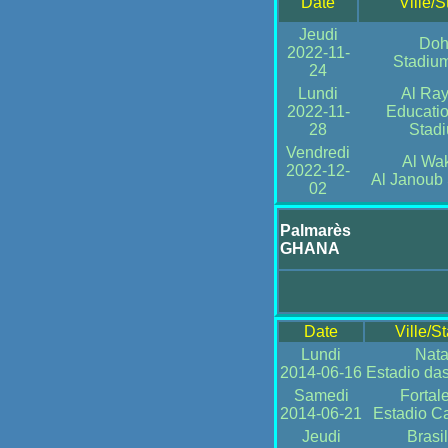
Date
Ville/
Jeudi
Doh
2022-11-
Stadiu
24
Lundi
Al Ra
2022-11-
Educatio
28
Stad
Vendredi
Al Wa
2022-12-
Al Janoub
02
Palmarès
GHANA
Date
Ville/S
Lundi
Nata
2014-06-16
Estadio da
Samedi
Fortal
2014-06-21
Estadio C
Jeudi
Brasil