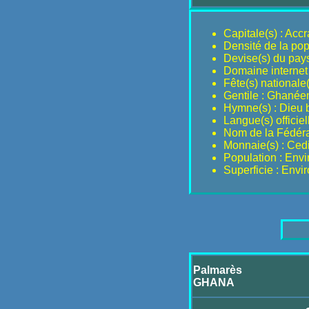
Capitale(s) : Accr
Densité de la pop
Devise(s) du pays 
Domaine internet 
Fête(s) nationale(
Gentile : Ghané
Hymne(s) : Dieu b
Langue(s) officiel
Nom de la Fédéra
Monnaie(s) : Ced
Population : Env
Superficie : Env
Palmarès
GHANA