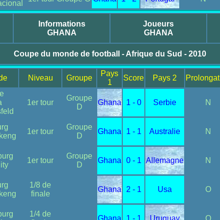
acional
Informations
Joueurs
GHANA
GHANA
Coupe du monde de football - Afrique du Sud - 2010
Pays
ade
Niveau
Groupe
Score
Pays 2
Prolongat
1
e
Groupe
a
1er tour
Ghana
1 - 0
Serbie
N
D
feld
urg
Groupe
1er tour
Ghana
1 - 1
Australie
N
keng
D
burg
Groupe
1er tour
Ghana
0 - 1
Allemagne
N
ity
D
urg
1/8 de
Ghana
2 - 1
Usa
O
keng
finale
burg
1/4 de
Ghana
1 - 1
Uruguay
O