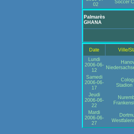
Soccer C
02
Palmarès
GHANA
Date
Ville/S
Lundi
Hanov
2006-06-
Niedersachs
12
Samedi
Colog
2006-06-
Stadion
17
Jeudi
Nuremb
2006-06-
Frankens
22
Mardi
Dortm
2006-06-
Westfalen
27