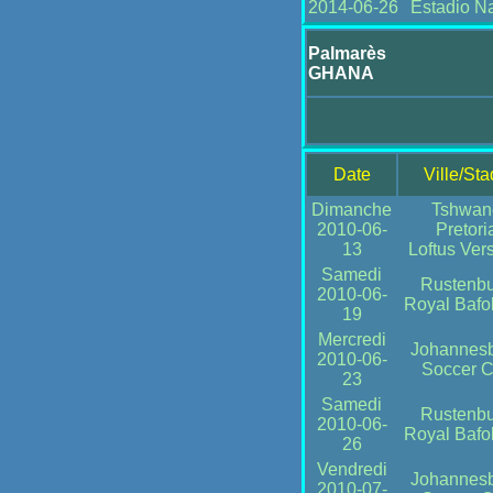
2014-06-26
Estadio N
Palmarès
GHANA
Date
Ville/St
Dimanche
Tshwan
2010-06-
Pretori
13
Loftus Vers
Samedi
Rustenb
2010-06-
Royal Bafo
19
Mercredi
Johannes
2010-06-
Soccer C
23
Samedi
Rustenb
2010-06-
Royal Bafo
26
Vendredi
Johannes
2010-07-