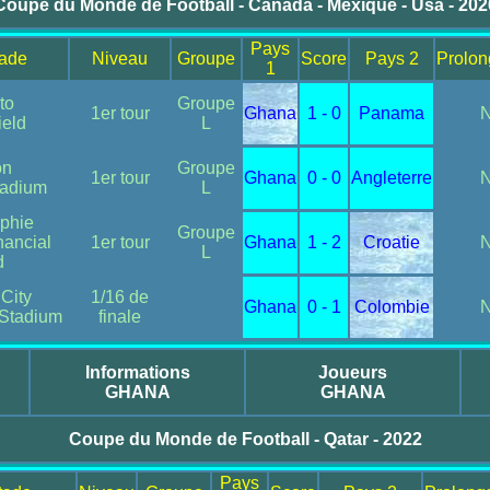
Coupe du Monde de Football - Canada - Mexique - Usa - 202
Pays
tade
Niveau
Groupe
Score
Pays 2
Prolon
1
to
Groupe
1er tour
Ghana
1 - 0
Panama
eld
L
on
Groupe
1er tour
Ghana
0 - 0
Angleterre
Stadium
L
lphie
Groupe
nancial
1er tour
Ghana
1 - 2
Croatie
L
d
City
1/16 de
Ghana
0 - 1
Colombie
Stadium
finale
Informations
Joueurs
GHANA
GHANA
Coupe du Monde de Football - Qatar - 2022
Pays