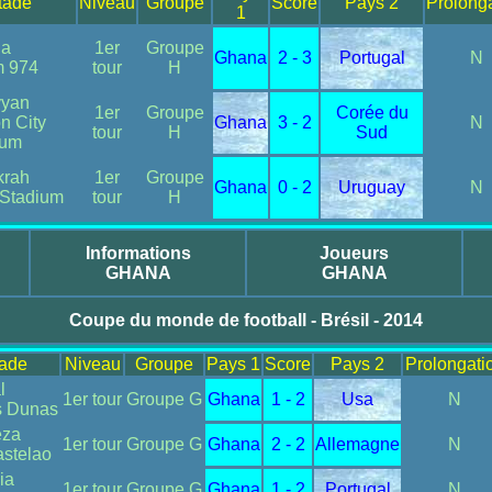
Stade
Niveau
Groupe
Score
Pays 2
Prolong
1
a
1er
Groupe
Ghana
2 - 3
Portugal
N
m 974
tour
H
yyan
1er
Groupe
Corée du
n City
Ghana
3 - 2
N
tour
H
Sud
ium
krah
1er
Groupe
Ghana
0 - 2
Uruguay
N
 Stadium
tour
H
Informations
Joueurs
GHANA
GHANA
Coupe du monde de football - Brésil - 2014
tade
Niveau
Groupe
Pays 1
Score
Pays 2
Prolongati
l
1er tour
Groupe G
Ghana
1 - 2
Usa
N
s Dunas
eza
1er tour
Groupe G
Ghana
2 - 2
Allemagne
N
astelao
ia
1er tour
Groupe G
Ghana
1 - 2
Portugal
N