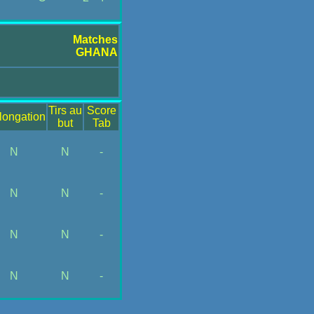
Matches
GHANA
Tirs au
Score
longation
but
Tab
N
N
-
N
N
-
N
N
-
N
N
-