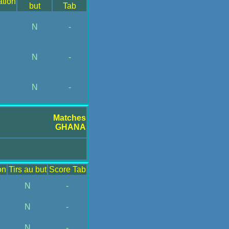
ation
but
Tab
N
-
N
-
N
-
Matches
GHANA
on
Tirs au but
Score Tab
N
-
N
-
N
-