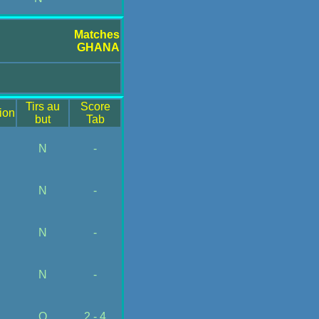
Matches
GHANA
Tirs au
Score
ion
but
Tab
N
-
N
-
N
-
N
-
O
2 - 4