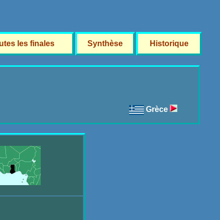
utes les finales
Synthèse
Historique
Grèce