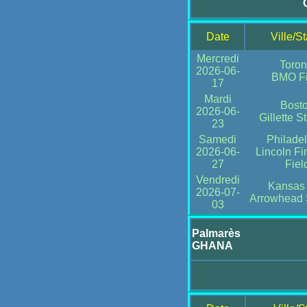
Date
Ville/S
Mercredi
Toron
2026-06-
BMO Fi
17
Mardi
Bost
2026-06-
Gillette 
23
Samedi
Philade
2026-06-
Lincoln Fi
27
Fiel
Vendredi
Kansas 
2026-07-
Arrowhead 
03
Palmarès
GHANA