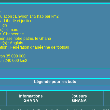
a
ulation : Environ 145 hab par km2
: Liberté et justice
: gh
s) : 6 mars
en, Ghanéenne
énisse notre patrie, le Ghana
le(s) : Anglais
tion : Fédération ghanéenne de football
i
iron 35 000 000
iron 240 000 km2
Légende pour les buts
Informations
Joueurs
GHANA
GHANA