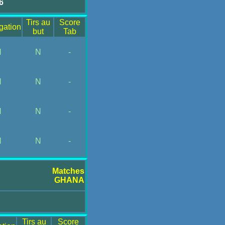
6
Tirs au
Score
gation
but
Tab
N
N
-
N
N
-
N
N
-
N
N
-
Matches
GHANA
Tirs au
Score