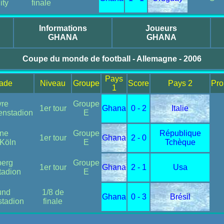
ity
finale
Informations
Joueurs
GHANA
GHANA
Coupe du monde de football - Allemagne - 2006
Pays
tade
Niveau
Groupe
Score
Pays 2
Pro
1
re
Groupe
1er tour
Ghana
0 - 2
Italie
enstadion
E
ne
Groupe
République
1er tour
Ghana
2 - 0
 Köln
E
Tchèque
erg
Groupe
1er tour
Ghana
2 - 1
Usa
tadion
E
und
1/8 de
Ghana
0 - 3
Brésil
stadion
finale