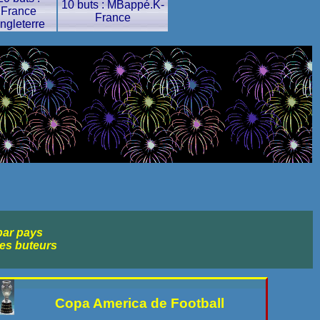
10 buts : MBappé.K-
France
France
ngleterre
par pays
les buteurs
Copa America de Football