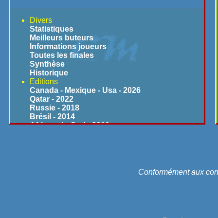
Divers
Statistiques
Meilleurs buteurs
Informations joueurs
Toutes les finales
Synthèse
Historique
Editions
Canada - Mexique - Usa - 2026
Qatar - 2022
Russie - 2018
Brésil - 2014
Afrique du Sud - 2010
Allemagne - 2006
Corée du Sud - Japon - 2002
France - 1998
Usa - 1994
Italie - 1990
Conformément aux conven
Mexique - 1986
Espagne - 1982
Argentine - 1978
Rfa - 1974
Mexique - 1970