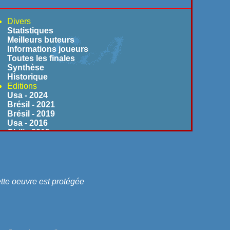
Divers
Statistiques
Meilleurs buteurs
Informations joueurs
Toutes les finales
Synthèse
Historique
Editions
Usa - 2024
Brésil - 2021
Brésil - 2019
Usa - 2016
Chili - 2015
Argentine - 2011
Venezuela - 2007
Pérou - 2004
Colombie - 2001
Paraguay - 1999
ette oeuvre est protégée
Bolivie - 1997
Uruguay - 1995
Equateur - 1993
Chili - 1991
Brésil - 1989