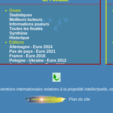
Divers
Statistiques
Meilleurs buteurs
Informations joueurs
Toutes les finales
Synthèse
Historique
Editions
Allemagne - Euro 2024
Pas de pays - Euro 2021
France - Euro 2016
Pologne - Ukraine - Euro 2012
Autriche - Suisse - Euro 2008
Portugal - Euro 2004
Belgique - Pays Bas - Euro 2000
Angleterre - Euro 1996
Suède - Euro 1992
Rfa - Euro 1988
tions internationales relatives à la propriété intellectuelle, c
France - Euro 1984
Italie - Euro 1980
Plan du site
Yougoslavie - Euro 1976
Belgique - Euro 1972
Italie - Euro 1968