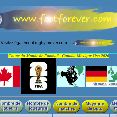
Visitez également rugbyforever.com :
Coupe du Monde de Football - Canada-Mexique-Usa 2026