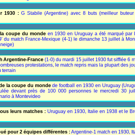
ur 1930 :
G Stabile (Argentine) avec 8 buts (meilleur buteur
e la coupe du monde
en 1930 en Uruguay a été marqué par 
19' du match France-Mexique (4-1) le dimanche 13 juillet à Mo
 neige)
ch Argentine-France
(1-0) du mardi 15 juillet 1930 fut sifflée 6 
 nombreuses protestations, le match repris mais la plupart des j
u terrain
e de la coupe du monde
de football en 1930 en Uruguay (Urug
oulée devant près de 100 000 personnes le mercredi 30 jui
enario à Montevideo
tous leurs matches :
Uruguay en 1930, Italie en 1938 et le Br
oué pour 2 équipes différentes :
Argentine-1 match en 1930, It