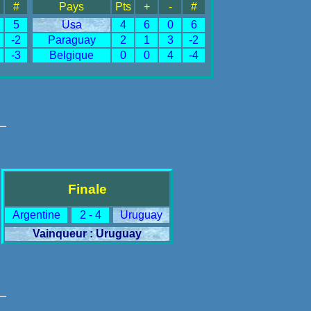
#
Pays
Pts
+
-
#
5
Usa
4
6
0
6
-2
Paraguay
2
1
3
-2
-3
Belgique
0
0
4
-4
Finale
Argentine
2 - 4
Uruguay
Vainqueur : Uruguay