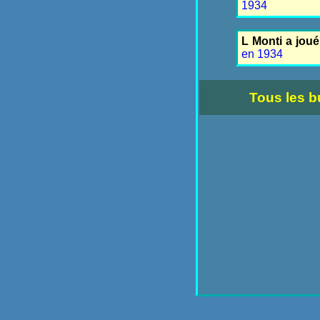
1934
L Monti a joué
en 1934
Tous les b