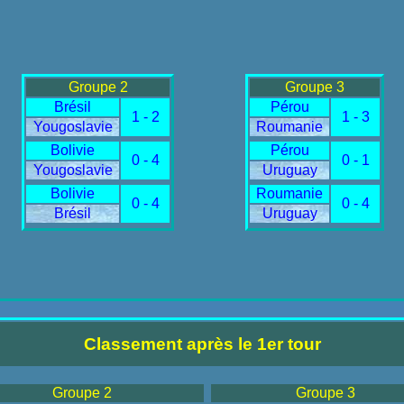
Groupe 2
Groupe 3
Brésil
Pérou
1 - 2
1 - 3
Yougoslavie
Roumanie
Bolivie
Pérou
0 - 4
0 - 1
Yougoslavie
Uruguay
Bolivie
Roumanie
0 - 4
0 - 4
Brésil
Uruguay
Classement après le 1er tour
Groupe 2
Groupe 3