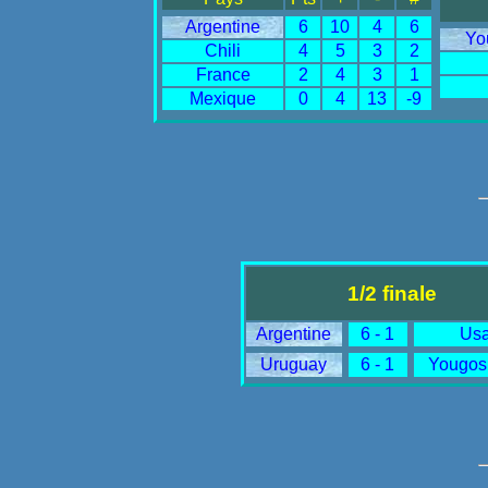
Argentine
6
10
4
6
Yo
Chili
4
5
3
2
France
2
4
3
1
Mexique
0
4
13
-9
1/2 finale
Argentine
6 - 1
Us
Uruguay
6 - 1
Yougos