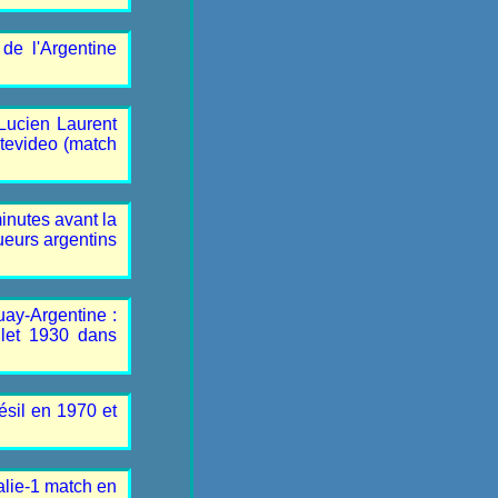
 de l'Argentine
Lucien Laurent
ntevideo (match
minutes avant la
oueurs argentins
uay-Argentine :
llet 1930 dans
ésil en 1970 et
alie-1 match en