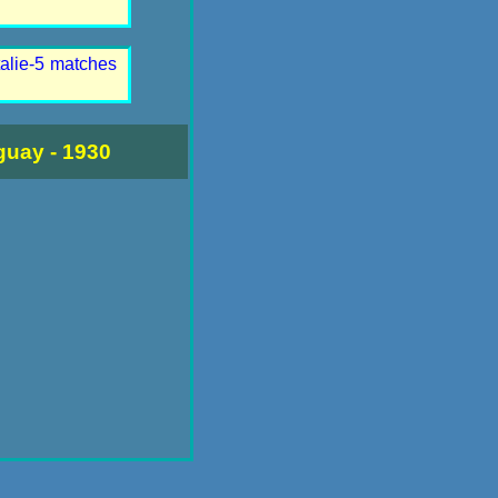
alie-5 matches
guay - 1930