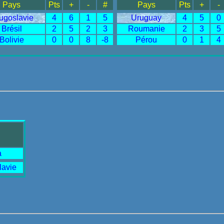
Pays
Pts
+
-
#
Pays
Pts
+
-
ugoslavie
4
6
1
5
Uruguay
4
5
0
Brésil
2
5
2
3
Roumanie
2
3
5
Bolivie
0
0
8
-8
Pérou
0
1
4
a
lavie