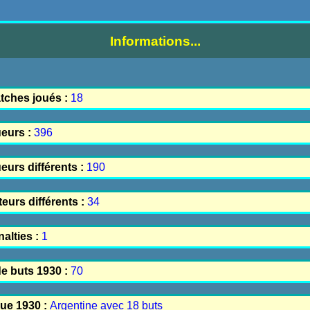
Informations...
tches joués :
18
eurs :
396
urs différents :
190
eurs différents :
34
alties :
1
e buts 1930 :
70
que 1930 :
Argentine avec 18 buts