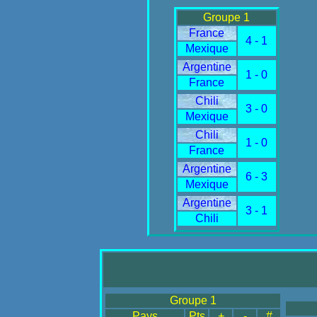
Groupe 1
France
4 - 1
Mexique
Argentine
1 - 0
France
Chili
3 - 0
Mexique
Chili
1 - 0
France
Argentine
6 - 3
Mexique
Argentine
3 - 1
Chili
Groupe 1
Pays
Pts
+
-
#