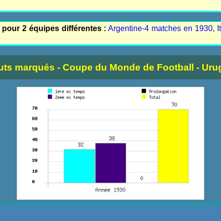
 pour 2 équipes différentes :
Argentine-4 matches en 1930, It
uts marqués - Coupe du Monde de Football - Uru