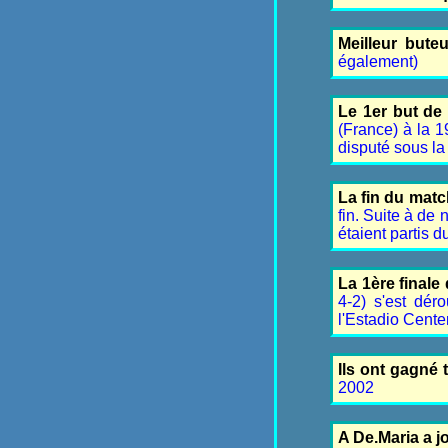
Meilleur bute
également)
Le 1er but d
(France) à la 
disputé sous la
La fin du mat
fin. Suite à de
étaient partis d
La 1ère final
4-2) s'est dér
l'Estadio Cent
Ils ont gagné 
2002
A De.Maria a j