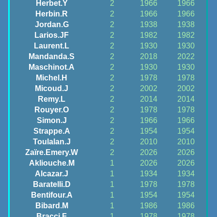
Herbet.Y
2
1966
1966
Herbin.R
2
1966
1966
Jordan.G
2
1938
1938
Larios.JF
2
1982
1982
Laurent.L
2
1930
1930
Mandanda.S
2
2018
2022
Maschinot.A
2
1930
1930
Michel.H
2
1978
1978
Micoud.J
2
2002
2002
Remy.L
2
2014
2014
Rouyer.O
2
1978
1978
Simon.J
2
1966
1966
Strappe.A
2
1954
1954
Toulalan.J
2
2010
2010
Zaïre.Emery.W
2
2026
2026
Akliouche.M
1
2026
2026
Alcazar.J
1
1934
1934
Baratelli.D
1
1978
1978
Bentifour.A
1
1954
1954
Bibard.M
1
1986
1986
Bracci.F
1
1978
1978