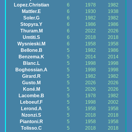
Lopez.Christian
6
1978
1982
Mattler.E
6
1930
1938
Soler.G
6
1982
1982
Stopyra.Y
6
1986
1986
Thuram.M
6
2022
2026
Umtiti.S
6
2018
2018
Wysnieski.M
6
1958
1958
Bellone.B
5
1982
1986
Benzema.K
5
2014
2014
Blanc.L
5
1998
1998
Boghossian.A
5
1998
1998
Girard.R
5
1982
1982
Gusto.M
5
2026
2026
Koné.M
5
2026
2026
Lacombe.B
5
1978
1982
Leboeuf.F
5
1998
2002
Lerond.A
5
1958
1958
Nzonzi.S
5
2018
2018
Piantoni.R
5
1958
1958
Tolisso.C
5
2018
2018