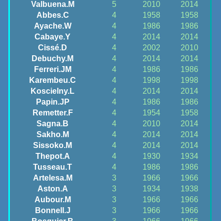
Valbuena.M
5
2010
2014
Abbes.C
4
1958
1958
Ayache.W
4
1986
1986
Cabaye.Y
4
2014
2014
Cissé.D
4
2002
2010
Debuchy.M
4
2014
2014
Ferreri.JM
4
1986
1986
Karembeu.C
4
1998
1998
Koscielny.L
4
2014
2014
Papin.JP
4
1986
1986
Remetter.F
4
1954
1958
Sagna.B
4
2010
2014
Sakho.M
4
2014
2014
Sissoko.M
4
2014
2014
Thepot.A
4
1930
1934
Tusseau.T
4
1986
1986
Artelesa.M
3
1966
1966
Aston.A
3
1934
1938
Aubour.M
3
1966
1966
Bonnell.J
3
1966
1966