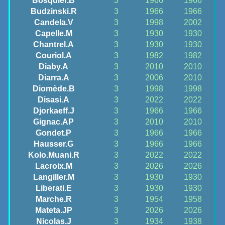
Bosquier.B
3
1966
1966
Budzinski.R
3
1966
1966
Candela.V
3
1998
2002
Capelle.M
3
1930
1930
Chantrel.A
3
1930
1930
Couriol.A
3
1982
1982
Diaby.A
3
2010
2010
Diarra.A
3
2006
2010
Diomède.B
3
1998
1998
Disasi.A
3
2022
2022
Djorkaeff.J
3
1966
1966
Gignac.AP
3
2010
2010
Gondet.P
3
1966
1966
Hausser.G
3
1966
1966
Kolo.Muani.R
3
2022
2022
Lacroix.M
3
2026
2026
Langiller.M
3
1930
1930
Liberati.E
3
1930
1930
Marche.R
3
1954
1958
Mateta.JP
3
2026
2026
Nicolas.J
3
1934
1938