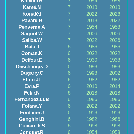
Kaelbel.R
7
1954
1958
Kanté.N
7
2018
2018
Konaté.I
7
2022
2026
Pavard.B
7
2018
2022
Penverne.A
7
1954
1958
Sagnol.W
7
2006
2006
Saliba.W
7
2022
2026
Bats.J
6
1986
1986
Coman.K
6
2022
2022
Delfour.E
6
1930
1938
Deschamps.D
6
1998
1998
Dugarry.C
6
1998
2002
Ettori.JL
6
1982
1982
Evra.P
6
2010
2014
Fekir.N
6
2018
2018
Fernandez.Luis
6
1986
1986
Fofana.Y
6
2022
2022
Fontaine.J
6
1958
1958
Genghini.B
6
1982
1986
Guivarc.h.S
6
1998
1998
Jonquet.R
6
1954
1958