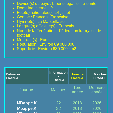
Devise(s) du pays : Liberté, égalité, fraternité
Domaine internet : fr
Fête(s) nationale(s) : 14 juillet
Gentile : Français, Française
Hymne(s) : La Marseillaise
Langue(s) officielle(s) : Français
Nom de la Fédération : Fédération française de
football
Monnaie(s) : Euro
Population : Environ 69 000 000
Superficie : Environ 680 000 km2
Information
Palmarès
Joueurs
Matches
s
FRANCE
FRANCE
FRANCE
FRANCE
1ère
Dernière
Joueurs
Matches
année
année
MBappé.K
22
2018
2026
Mbappé.K
22
2018
2026