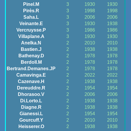
Pinel.M
3
1930
1930
Pirès.R
3
1998
1998
Saha.L
3
2006
2006
Veinante.E
3
1930
1938
Vercruysse.P
3
1986
1986
Villaplane.A
3
1930
1930
Anelka.N
2
2010
2010
Bastien.J
2
1938
1938
Bathenay.D
2
1978
1978
Berdoll.M
2
1978
1978
Bertrand.Demanes.JP
2
1978
1978
Camavinga.E
2
2022
2022
Cazenave.H
2
1938
1938
Dereuddre.R
2
1954
1954
Dhorasoo.V
2
2006
2006
Di.Lorto.L
2
1938
1938
Diagne.R
2
1938
1938
Gianessi.L
2
1954
1954
Gourcuff.Y
2
2010
2010
Heisserer.O
2
1938
1938