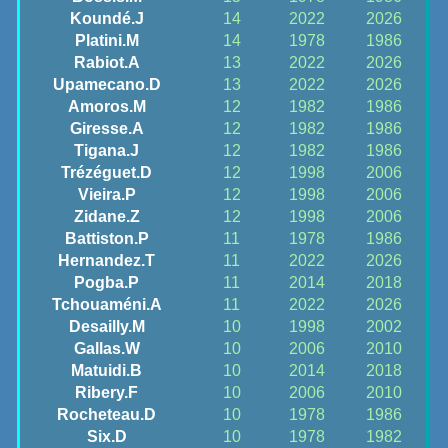
Koundé.J
14
2022
2026
Platini.M
14
1978
1986
Rabiot.A
13
2022
2026
Upamecano.D
13
2022
2026
Amoros.M
12
1982
1986
Giresse.A
12
1982
1986
Tigana.J
12
1982
1986
Trézéguet.D
12
1998
2006
Vieira.P
12
1998
2006
Zidane.Z
12
1998
2006
Battiston.P
11
1978
1986
Hernandez.T
11
2022
2026
Pogba.P
11
2014
2018
Tchouaméni.A
11
2022
2026
Desailly.M
10
1998
2002
Gallas.W
10
2006
2010
Matuidi.B
10
2014
2018
Ribery.F
10
2006
2010
Rocheteau.D
10
1978
1986
Six.D
10
1978
1982