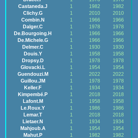
Castaneda.J
1
1982
1982
Clichy.G
1
2010
2010
Combin.N
1
1966
1966
Dalger.C
1
1978
1978
De.Bourgoing.H
1
1966
1966
De.Michele.G
1
1966
1966
Delmer.C
1
1930
1930
Douis.Y
1
1958
1958
Dropsy.D
1
1978
1978
Glovacki.L
1
1954
1954
Guendouzi.M
1
2022
2022
Guillou.JM
1
1978
1978
Keller.F
1
1934
1934
Kimpembé.P
1
2018
2018
Lafont.M
1
1958
1958
Le.Roux.Y
1
1986
1986
Lemar.T
1
2018
2018
Lietaer.N
1
1934
1934
Mahjoub.A
1
1954
1954
Mahut.P
1
1982
1982