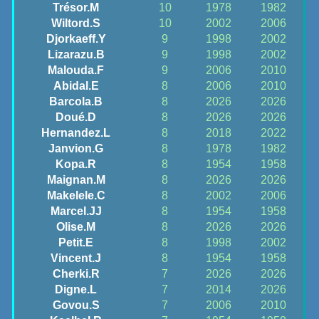
Trésor.M
10
1978
1982
Wiltord.S
10
2002
2006
Djorkaeff.Y
9
1998
2002
Lizarazu.B
9
1998
2002
Malouda.F
9
2006
2010
Abidal.E
8
2006
2010
Barcola.B
8
2026
2026
Doué.D
8
2026
2026
Hernandez.L
8
2018
2022
Janvion.G
8
1978
1982
Kopa.R
8
1954
1958
Maignan.M
8
2026
2026
Makelele.C
8
2002
2006
Marcel.JJ
8
1954
1958
Olise.M
8
2026
2026
Petit.E
8
1998
2002
Vincent.J
8
1954
1958
Cherki.R
7
2026
2026
Digne.L
7
2014
2026
Govou.S
7
2006
2010