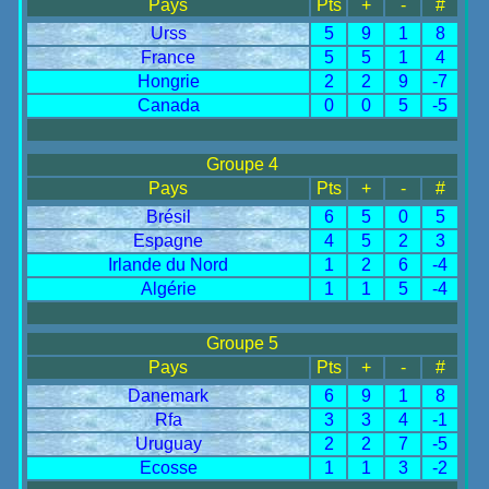
Pays
Pts
+
-
#
Urss
5
9
1
8
France
5
5
1
4
Hongrie
2
2
9
-7
Canada
0
0
5
-5
Groupe 4
Pays
Pts
+
-
#
Brésil
6
5
0
5
Espagne
4
5
2
3
Irlande du Nord
1
2
6
-4
Algérie
1
1
5
-4
Groupe 5
Pays
Pts
+
-
#
Danemark
6
9
1
8
Rfa
3
3
4
-1
Uruguay
2
2
7
-5
Ecosse
1
1
3
-2