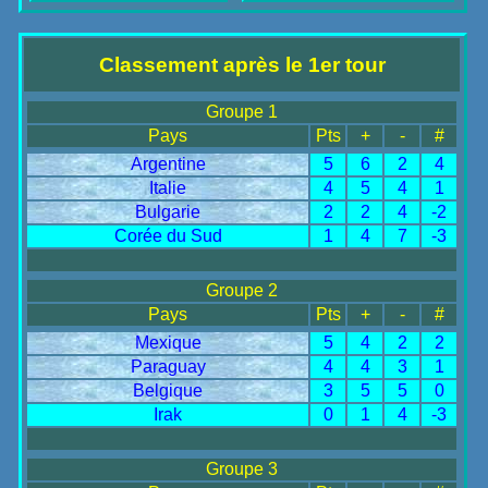
Classement après le 1er tour
Groupe 1
Pays
Pts
+
-
#
Argentine
5
6
2
4
Italie
4
5
4
1
Bulgarie
2
2
4
-2
Corée du Sud
1
4
7
-3
Groupe 2
Pays
Pts
+
-
#
Mexique
5
4
2
2
Paraguay
4
4
3
1
Belgique
3
5
5
0
Irak
0
1
4
-3
Groupe 3