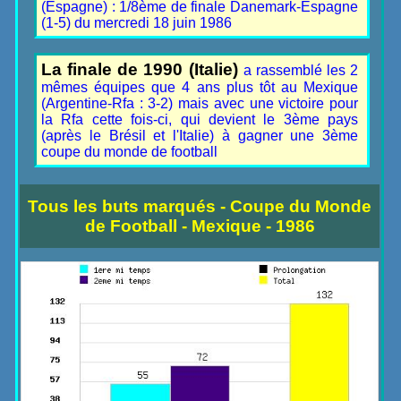
(Espagne) : 1/8ème de finale Danemark-Espagne
(1-5) du mercredi 18 juin 1986
La finale de 1990 (Italie)
a rassemblé les 2
mêmes équipes que 4 ans plus tôt au Mexique
(Argentine-Rfa : 3-2) mais avec une victoire pour
la Rfa cette fois-ci, qui devient le 3ème pays
(après le Brésil et l'Italie) à gagner une 3ème
coupe du monde de football
Tous les buts marqués - Coupe du Monde
de Football - Mexique - 1986