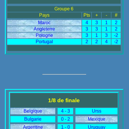
Groupe 6
Pays
Pts
+
-
#
Maroc
4
3
1
2
Angleterre
3
3
1
2
Pologne
3
1
3
-2
Portugal
2
2
4
-2
1/8 de finale
Belgique
4 - 3
Urss
Bulgarie
0 - 2
Mexique
Argentine
1 - 0
Uruguay