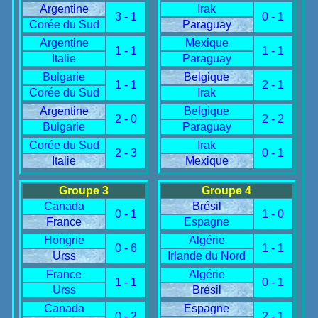
Argentine
Irak
3 - 1
0 - 1
Corée du Sud
Paraguay
Argentine
Mexique
1 - 1
1 - 1
Italie
Paraguay
Bulgarie
Belgique
1 - 1
2 - 1
Corée du Sud
Irak
Argentine
Belgique
2 - 0
2 - 2
Bulgarie
Paraguay
Corée du Sud
Irak
2 - 3
0 - 1
Italie
Mexique
Groupe 3
Groupe 4
Canada
Brésil
0 - 1
1 - 0
France
Espagne
Hongrie
Algérie
0 - 6
1 - 1
Urss
Irlande du Nord
France
Algérie
1 - 1
0 - 1
Urss
Brésil
Canada
Espagne
0 - 2
2 - 1