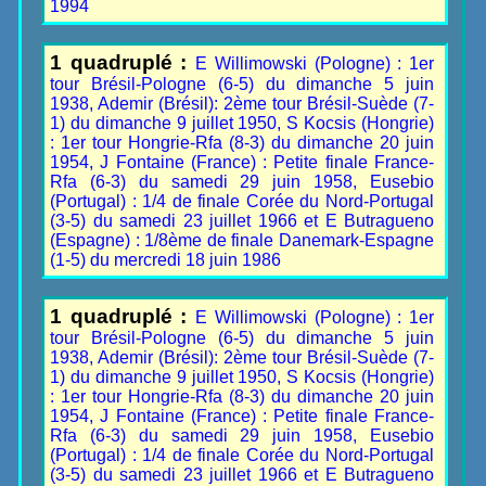
1994
1 quadruplé :
E Willimowski (Pologne) : 1er
tour Brésil-Pologne (6-5) du dimanche 5 juin
1938, Ademir (Brésil): 2ème tour Brésil-Suède (7-
1) du dimanche 9 juillet 1950, S Kocsis (Hongrie)
: 1er tour Hongrie-Rfa (8-3) du dimanche 20 juin
1954, J Fontaine (France) : Petite finale France-
Rfa (6-3) du samedi 29 juin 1958, Eusebio
(Portugal) : 1/4 de finale Corée du Nord-Portugal
(3-5) du samedi 23 juillet 1966 et E Butragueno
(Espagne) : 1/8ème de finale Danemark-Espagne
(1-5) du mercredi 18 juin 1986
1 quadruplé :
E Willimowski (Pologne) : 1er
tour Brésil-Pologne (6-5) du dimanche 5 juin
1938, Ademir (Brésil): 2ème tour Brésil-Suède (7-
1) du dimanche 9 juillet 1950, S Kocsis (Hongrie)
: 1er tour Hongrie-Rfa (8-3) du dimanche 20 juin
1954, J Fontaine (France) : Petite finale France-
Rfa (6-3) du samedi 29 juin 1958, Eusebio
(Portugal) : 1/4 de finale Corée du Nord-Portugal
(3-5) du samedi 23 juillet 1966 et E Butragueno