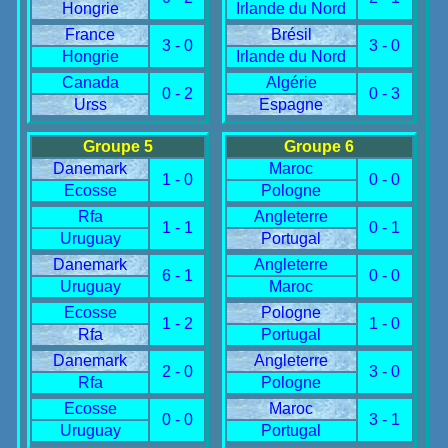
Hongrie
Irlande du Nord
France
Brésil
3 - 0
3 - 0
Hongrie
Irlande du Nord
Canada
Algérie
0 - 2
0 - 3
Urss
Espagne
Groupe 5
Groupe 6
Danemark
Maroc
1 - 0
0 - 0
Ecosse
Pologne
Rfa
Angleterre
1 - 1
0 - 1
Uruguay
Portugal
Danemark
Angleterre
6 - 1
0 - 0
Uruguay
Maroc
Ecosse
Pologne
1 - 2
1 - 0
Rfa
Portugal
Danemark
Angleterre
2 - 0
3 - 0
Rfa
Pologne
Ecosse
Maroc
0 - 0
3 - 1
Uruguay
Portugal