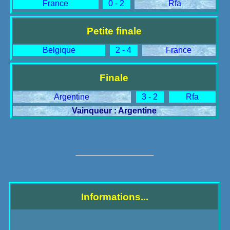
France
0 - 2
Rfa
Petite finale
Belgique
2 - 4
France
Finale
Argentine
3 - 2
Rfa
Vainqueur : Argentine
Informations...