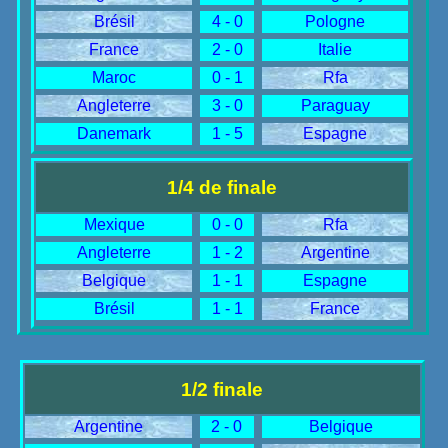
Brésil
4 - 0
Pologne
France
2 - 0
Italie
Maroc
0 - 1
Rfa
Angleterre
3 - 0
Paraguay
Danemark
1 - 5
Espagne
1/4 de finale
Mexique
0 - 0
Rfa
Angleterre
1 - 2
Argentine
Belgique
1 - 1
Espagne
Brésil
1 - 1
France
1/2 finale
Argentine
2 - 0
Belgique