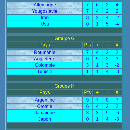
Allemagne
7
6
2
4
Yougoslavie
7
4
2
2
Iran
3
2
4
-2
Usa
0
1
5
-4
Groupe G
Pays
Pts
+
-
#
Roumanie
7
4
2
2
Angleterre
6
5
2
3
Colombie
3
1
3
-2
Tunisie
1
1
4
-3
Groupe H
Pays
Pts
+
-
#
Argentine
9
7
0
7
Croatie
6
4
2
2
Jamaïque
3
3
9
-6
Japon
0
1
4
-3