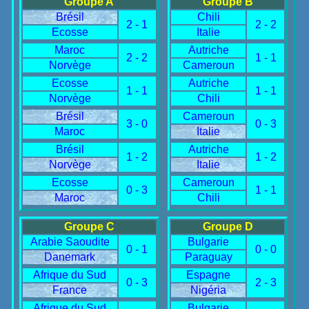
Groupe A
Groupe B
Brésil
Chili
2 - 1
2 - 2
Ecosse
Italie
Maroc
Autriche
2 - 2
1 - 1
Norvège
Cameroun
Ecosse
Autriche
1 - 1
1 - 1
Norvège
Chili
Brésil
Cameroun
3 - 0
0 - 3
Maroc
Italie
Brésil
Autriche
1 - 2
1 - 2
Norvège
Italie
Ecosse
Cameroun
0 - 3
1 - 1
Maroc
Chili
Groupe C
Groupe D
Arabie Saoudite
Bulgarie
0 - 1
0 - 0
Danemark
Paraguay
Afrique du Sud
Espagne
0 - 3
2 - 3
France
Nigéria
Afrique du Sud
Bulgarie