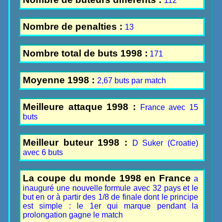
112
Nombre de penalties :
13
Nombre total de buts 1998 :
171
Moyenne 1998 :
2,67 buts par match
Meilleure attaque 1998 :
France avec 15
buts
Meilleur buteur 1998 :
D Suker (Croatie)
avec 6 buts
La coupe du monde 1998 en France
a
inauguré une nouvelle formule avec 32 pays et le
but en or à partir des 1/8 de finale dont le principe
est simple : le 1er qui marque pendant la
prolongation gagne le match