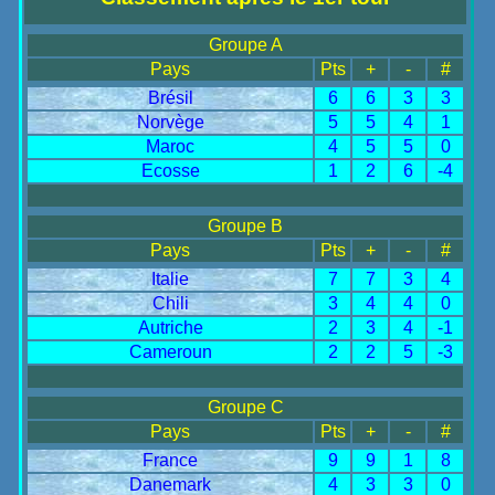
Groupe A
Pays
Pts
+
-
#
Brésil
6
6
3
3
Norvège
5
5
4
1
Maroc
4
5
5
0
Ecosse
1
2
6
-4
Groupe B
Pays
Pts
+
-
#
Italie
7
7
3
4
Chili
3
4
4
0
Autriche
2
3
4
-1
Cameroun
2
2
5
-3
Groupe C
Pays
Pts
+
-
#
France
9
9
1
8
Danemark
4
3
3
0