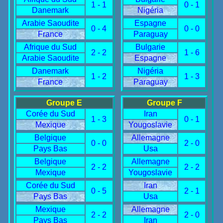
1 - 1
0 - 1
Danemark
Nigéria
Arabie Saoudite
Espagne
0 - 4
0 - 0
France
Paraguay
Afrique du Sud
Bulgarie
2 - 2
1 - 6
Arabie Saoudite
Espagne
Danemark
Nigéria
1 - 2
1 - 3
France
Paraguay
Groupe E
Groupe F
Corée du Sud
Iran
1 - 3
0 - 1
Mexique
Yougoslavie
Belgique
Allemagne
0 - 0
2 - 0
Pays Bas
Usa
Belgique
Allemagne
2 - 2
2 - 2
Mexique
Yougoslavie
Corée du Sud
Iran
0 - 5
2 - 1
Pays Bas
Usa
Mexique
Allemagne
2 - 2
2 - 0
Pays Bas
Iran