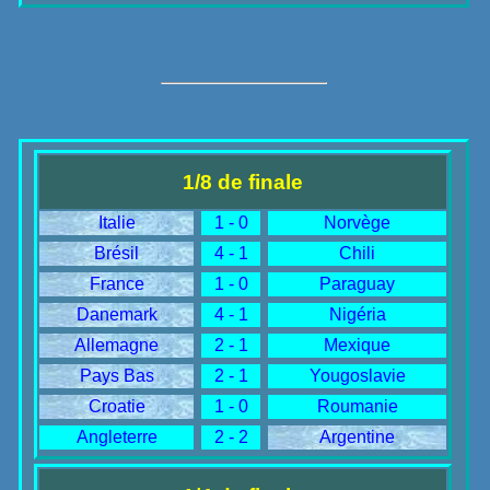
1/8 de finale
Italie
1 - 0
Norvège
Brésil
4 - 1
Chili
France
1 - 0
Paraguay
Danemark
4 - 1
Nigéria
Allemagne
2 - 1
Mexique
Pays Bas
2 - 1
Yougoslavie
Croatie
1 - 0
Roumanie
Angleterre
2 - 2
Argentine