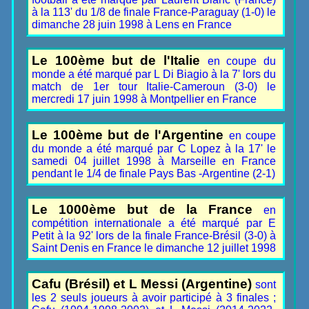
à la 113' du 1/8 de finale France-Paraguay (1-0) le
dimanche 28 juin 1998 à Lens en France
Le 100ème but de l'Italie
en coupe du
monde a été marqué par L Di Biagio à la 7' lors du
match de 1er tour Italie-Cameroun (3-0) le
mercredi 17 juin 1998 à Montpellier en France
Le 100ème but de l'Argentine
en coupe
du monde a été marqué par C Lopez à la 17' le
samedi 04 juillet 1998 à Marseille en France
pendant le 1/4 de finale Pays Bas -Argentine (2-1)
Le 1000ème but de la France
en
compétition internationale a été marqué par E
Petit à la 92' lors de la finale France-Brésil (3-0) à
Saint Denis en France le dimanche 12 juillet 1998
Cafu (Brésil) et L Messi (Argentine)
sont
les 2 seuls joueurs à avoir participé à 3 finales ;