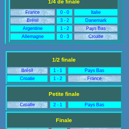
1/4 de finale
France
0 - 0
Italie
Brésil
3 - 2
Danemark
Argentine
1 - 2
Pays Bas
Allemagne
0 - 3
Croatie
1/2 finale
Brésil
1 - 1
Pays Bas
Croatie
1 - 2
France
Petite finale
Croatie
2 - 1
Pays Bas
Finale