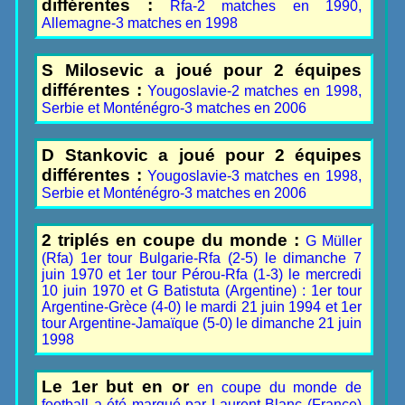
différentes :
Rfa-2 matches en 1990,
Allemagne-3 matches en 1998
S Milosevic a joué pour 2 équipes
différentes :
Yougoslavie-2 matches en 1998,
Serbie et Monténégro-3 matches en 2006
D Stankovic a joué pour 2 équipes
différentes :
Yougoslavie-3 matches en 1998,
Serbie et Monténégro-3 matches en 2006
2 triplés en coupe du monde :
G Müller
(Rfa) 1er tour Bulgarie-Rfa (2-5) le dimanche 7
juin 1970 et 1er tour Pérou-Rfa (1-3) le mercredi
10 juin 1970 et G Batistuta (Argentine) : 1er tour
Argentine-Grèce (4-0) le mardi 21 juin 1994 et 1er
tour Argentine-Jamaïque (5-0) le dimanche 21 juin
1998
Le 1er but en or
en coupe du monde de
football a été marqué par Laurent Blanc (France)