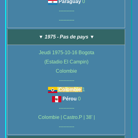
Paraguay
0
----------
----------
▼ 1975 - Pas de pays ▼
Jeudi 1975-10-16 Bogota
(Estadio El Campin)
Colombie
----------
Colombie
1
Pérou
0
----------
Colombie | Castro.P | 38' |
----------