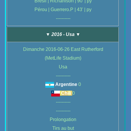
Brésil | Richarlison | 90' | py
Pérou | Guerrero.P | 43' | py
----------
▼ 2016 - Usa ▼
Dimanche 2016-06-26 East Rutherford
(MetLife Stadium)
Usa
----------
Argentine
0
Chili
0
----------
----------
Prolongation
Tirs au but