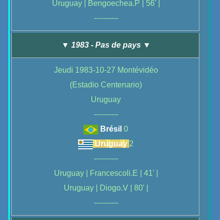
Uruguay | Bengoechea.P | 56' |
----------
▼ 1983 - Pas de pays ▼
Jeudi 1983-10-27 Montévidéo
(Estadio Centenario)
Uruguay
----------
Brésil
0
Uruguay
2
----------
Uruguay | Francescoli.E | 41' |
Uruguay | Diogo.V | 80' |
----------