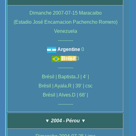
Dimanche 2007-07-15 Maracaibo
(Estadio José Encarnacion Pachencho Romero)
Venezuela
----------
Argentine
0
Brésil
3
----------
Brésil | Baptista.J | 4' |
Brésil | Ayala.R | 39' | csc
Brésil | Alves.D | 68' |
----------
▼ 2004 - Pérou ▼