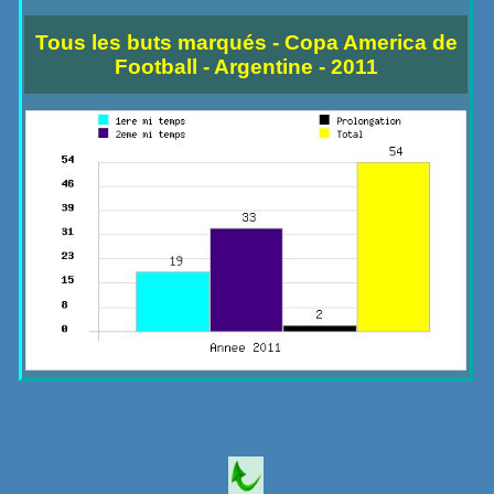
Tous les buts marqués - Copa America de
Football - Argentine - 2011