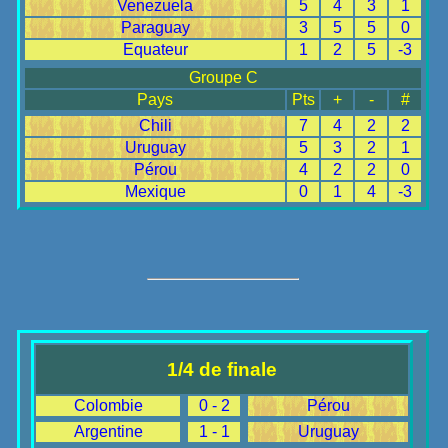
Venezuela
5
4
3
1
Paraguay
3
5
5
0
Equateur
1
2
5
-3
Groupe C
Pays
Pts
+
-
#
Chili
7
4
2
2
Uruguay
5
3
2
1
Pérou
4
2
2
0
Mexique
0
1
4
-3
1/4 de finale
Colombie
0 - 2
Pérou
Argentine
1 - 1
Uruguay