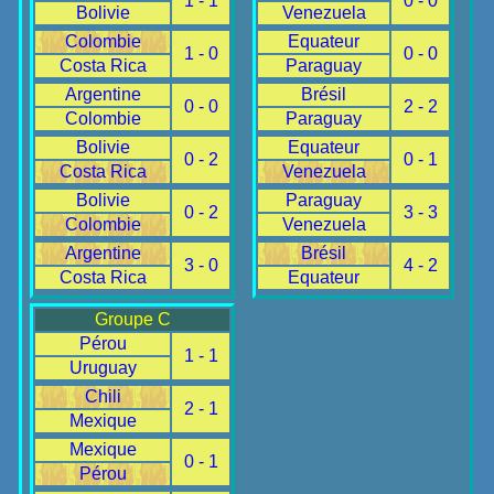
1 - 1
0 - 0
Bolivie
Venezuela
Colombie
Equateur
1 - 0
0 - 0
Costa Rica
Paraguay
Argentine
Brésil
0 - 0
2 - 2
Colombie
Paraguay
Bolivie
Equateur
0 - 2
0 - 1
Costa Rica
Venezuela
Bolivie
Paraguay
0 - 2
3 - 3
Colombie
Venezuela
Argentine
Brésil
3 - 0
4 - 2
Costa Rica
Equateur
Groupe C
Pérou
1 - 1
Uruguay
Chili
2 - 1
Mexique
Mexique
0 - 1
Pérou