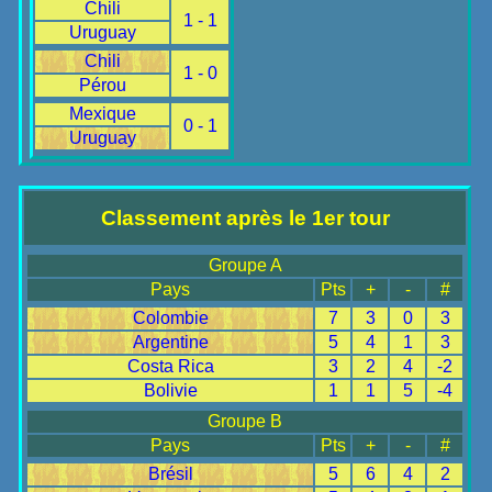
Chili
1 - 1
Uruguay
Chili
1 - 0
Pérou
Mexique
0 - 1
Uruguay
Classement après le 1er tour
Groupe A
Pays
Pts
+
-
#
Colombie
7
3
0
3
Argentine
5
4
1
3
Costa Rica
3
2
4
-2
Bolivie
1
1
5
-4
Groupe B
Pays
Pts
+
-
#
Brésil
5
6
4
2