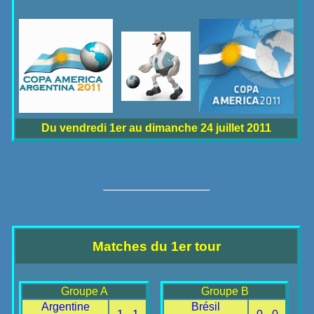
Du vendredi 1er au dimanche 24 juillet 2011
Matches du 1er tour
Groupe A
Groupe B
Argentine
Brésil