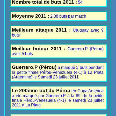
Nombre total de buts 2011 :
54
Moyenne 2011 :
2.08 buts par match
Meilleure attaque 2011 :
Uruguay avec 9
buts
Meilleur buteur 2011 :
Guerrero.P (Pérou)
avec 5 buts
Guerrero.P (Pérou)
a marqué 3 buts pendant
la petite finale Pérou-Venezuela (4-1) à La Plata
(Argentine) le Samedi 23 juillet 2011
Le 200ème but du Pérou
en Copa America
a été marqué par Guerrero.P à la 89' de la petite
finale Pérou-Venezuela (4-1) le samedi 23 juillet
2011 à La Plata