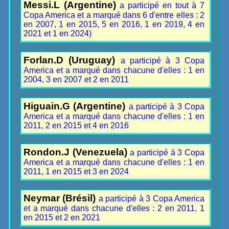
Messi.L (Argentine)
a participé en tout à 7
Copa America et a marqué dans 6 d'entre elles : 2
en 2007, 1 en 2015, 5 en 2016, 1 en 2019, 4 en
2021 et 1 en 2024)
Forlan.D (Uruguay)
a participé à 3 Copa
America et a marqué dans chacune d'elles : 1 en
2004, 3 en 2007 et 2 en 2011
Higuain.G (Argentine)
a participé à 3 Copa
America et a marqué dans chacune d'elles : 1 en
2011, 2 en 2015 et 4 en 2016
Rondon.J (Venezuela)
a participé à 3 Copa
America et a marqué dans chacune d'elles : 1 en
2011, 1 en 2015 et 3 en 2024
Neymar (Brésil)
a participé à 3 Copa America
et a marqué dans chacune d'elles : 2 en 2011, 1
en 2015 et 2 en 2021