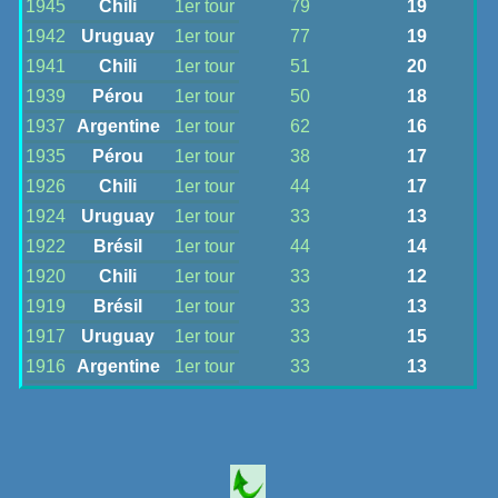
1945
Chili
1er tour
79
19
1942
Uruguay
1er tour
77
19
1941
Chili
1er tour
51
20
1939
Pérou
1er tour
50
18
1937
Argentine
1er tour
62
16
1935
Pérou
1er tour
38
17
1926
Chili
1er tour
44
17
1924
Uruguay
1er tour
33
13
1922
Brésil
1er tour
44
14
1920
Chili
1er tour
33
12
1919
Brésil
1er tour
33
13
1917
Uruguay
1er tour
33
15
1916
Argentine
1er tour
33
13