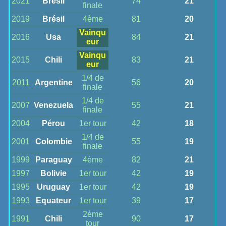
2021
Brésil
74
21
finale
2019
Brésil
4ème
81
20
Vainqu
2016
Usa
84
21
eur
Vainqu
2015
Chili
83
21
eur
1/4 de
2011
Argentine
56
20
finale
1/4 de
2007
Venezuela
55
21
finale
2004
Pérou
1er tour
42
18
1/4 de
2001
Colombie
55
19
finale
1999
Paraguay
4ème
82
21
1997
Bolivie
1er tour
42
19
1995
Uruguay
1er tour
42
19
1993
Equateur
1er tour
39
17
2ème
1991
Chili
90
17
tour