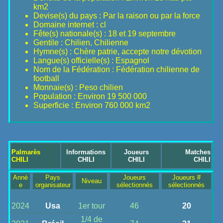
km2
Devise(s) du pays : Par la raison ou par la force
Domaine internet : cl
Fête(s) nationale(s) : 18 et 19 septembre
Gentile : Chilien, Chilienne
Hymne(s) : Chère patrie, accepte notre dévotion
Langue(s) officielle(s) : Espagnol
Nom de la Fédération : Fédération chilienne de
football
Monnaie(s) : Peso chilien
Population : Environ 19 500 000
Superficie : Environ 760 000 km2
Palmarès
Informations
Joueurs
Matches
CHILI
CHILI
CHILI
CHILI
Anné
Pays
Joueurs
Joueurs #
Niveau
e
organisateur
sélectionnés
sélectionnés
2024
Usa
1er tour
46
20
1/4 de