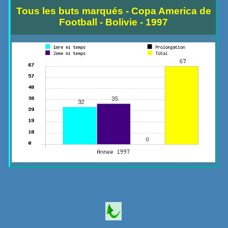
Tous les buts marqués - Copa America de
Football - Bolivie - 1997