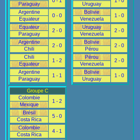
0 - 1
1 - 0
Paraguay
Uruguay
Argentine
Bolivie
0 - 0
1 - 0
Equateur
Venezuela
Equateur
Uruguay
2 - 0
2 - 0
Paraguay
Venezuela
Argentine
Bolivie
2 - 0
2 - 0
Chili
Pérou
Chili
Pérou
1 - 2
2 - 0
Equateur
Venezuela
Argentine
Bolivie
1 - 1
1 - 0
Paraguay
Uruguay
Groupe C
Colombie
1 - 2
Mexique
Brésil
5 - 0
Costa Rica
Colombie
4 - 1
Costa Rica