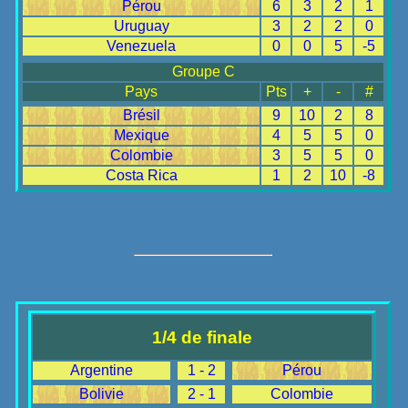
Pérou
6
3
2
1
Uruguay
3
2
2
0
Venezuela
0
0
5
-5
Groupe C
Pays
Pts
+
-
#
Brésil
9
10
2
8
Mexique
4
5
5
0
Colombie
3
5
5
0
Costa Rica
1
2
10
-8
1/4 de finale
Argentine
1 - 2
Pérou
Bolivie
2 - 1
Colombie