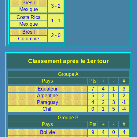
Brésil
3 - 2
Mexique
Costa Rica
1 - 1
Mexique
Brésil
2 - 0
Colombie
Classement après le 1er tour
Groupe A
Pays
Pts
+
-
#
Equateur
7
4
1
3
Argentine
5
3
1
2
Paraguay
4
2
3
-1
Chili
0
1
5
-4
Groupe B
Pays
Pts
+
-
#
Bolivie
9
4
0
4