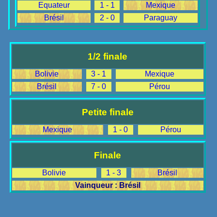
Equateur
1 - 1
Mexique
Brésil
2 - 0
Paraguay
1/2 finale
Bolivie
3 - 1
Mexique
Brésil
7 - 0
Pérou
Petite finale
Mexique
1 - 0
Pérou
Finale
Bolivie
1 - 3
Brésil
Vainqueur : Brésil