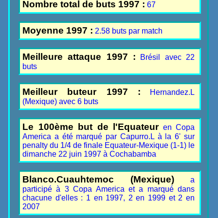
Nombre total de buts 1997 :
67
Moyenne 1997 :
2.58 buts par match
Meilleure attaque 1997 :
Brésil avec 22
buts
Meilleur buteur 1997 :
Hernandez.L
(Mexique) avec 6 buts
Le 100ème but de l'Equateur
en Copa
America a été marqué par Capurro.L à la 6' sur
penalty du 1/4 de finale Equateur-Mexique (1-1) le
dimanche 22 juin 1997 à Cochabamba
Blanco.Cuauhtemoc (Mexique)
a
participé à 3 Copa America et a marqué dans
chacune d'elles : 1 en 1997, 2 en 1999 et 2 en
2007