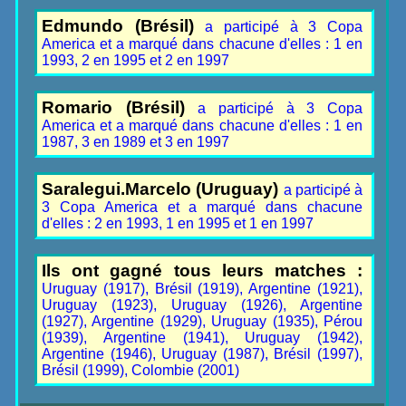
Edmundo (Brésil)
a participé à 3 Copa
America et a marqué dans chacune d'elles : 1 en
1993, 2 en 1995 et 2 en 1997
Romario (Brésil)
a participé à 3 Copa
America et a marqué dans chacune d'elles : 1 en
1987, 3 en 1989 et 3 en 1997
Saralegui.Marcelo (Uruguay)
a participé à
3 Copa America et a marqué dans chacune
d'elles : 2 en 1993, 1 en 1995 et 1 en 1997
Ils ont gagné tous leurs matches :
Uruguay (1917), Brésil (1919), Argentine (1921),
Uruguay (1923), Uruguay (1926), Argentine
(1927), Argentine (1929), Uruguay (1935), Pérou
(1939), Argentine (1941), Uruguay (1942),
Argentine (1946), Uruguay (1987), Brésil (1997),
Brésil (1999), Colombie (2001)