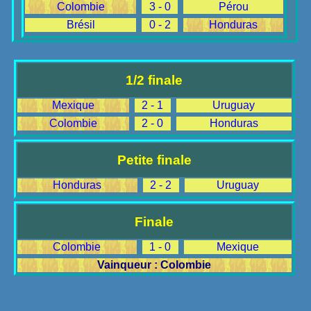
Colombie
3 - 0
Pérou
Brésil
0 - 2
Honduras
1/2 finale
Mexique
2 - 1
Uruguay
Colombie
2 - 0
Honduras
Petite finale
Honduras
2 - 2
Uruguay
Finale
Colombie
1 - 0
Mexique
Vainqueur : Colombie