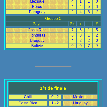
Mexique
4
1
1
0
Pérou
4
4
5
-1
Paraguay
2
4
6
-2
Groupe C
Pays
Pts
+
-
#
Costa Rica
7
6
1
5
Honduras
6
3
1
2
Uruguay
4
2
2
0
Bolivie
0
0
7
-7
1/4 de finale
Chili
0 - 2
Mexique
Costa Rica
1 - 2
Uruguay