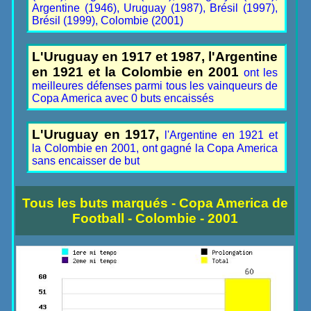
Argentine (1946), Uruguay (1987), Brésil (1997),
Brésil (1999), Colombie (2001)
L'Uruguay en 1917 et 1987, l'Argentine
en 1921 et la Colombie en 2001
ont les
meilleures défenses parmi tous les vainqueurs de
Copa America avec 0 buts encaissés
L'Uruguay en 1917,
l'Argentine en 1921 et
la Colombie en 2001, ont gagné la Copa America
sans encaisser de but
Tous les buts marqués - Copa America de
Football - Colombie - 2001