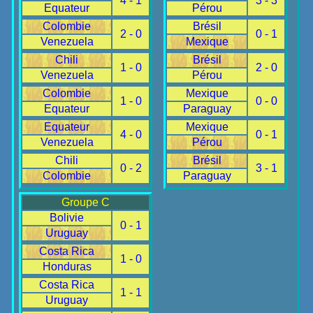
4 - 1
3 - 3
Equateur
Pérou
Colombie
Brésil
2 - 0
0 - 1
Venezuela
Mexique
Chili
Brésil
1 - 0
2 - 0
Venezuela
Pérou
Colombie
Mexique
1 - 0
0 - 0
Equateur
Paraguay
Equateur
Mexique
4 - 0
0 - 1
Venezuela
Pérou
Chili
Brésil
0 - 2
3 - 1
Colombie
Paraguay
Groupe C
Bolivie
0 - 1
Uruguay
Costa Rica
1 - 0
Honduras
Costa Rica
1 - 1
Uruguay