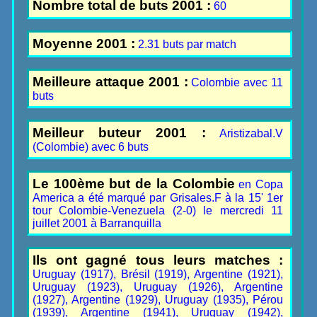
Nombre total de buts 2001 :
60
Moyenne 2001 :
2.31 buts par match
Meilleure attaque 2001 :
Colombie avec 11
buts
Meilleur buteur 2001 :
Aristizabal.V
(Colombie) avec 6 buts
Le 100ème but de la Colombie
en Copa
America a été marqué par Grisales.F à la 15' 1er
tour Colombie-Venezuela (2-0) le mercredi 11
juillet 2001 à Barranquilla
Ils ont gagné tous leurs matches :
Uruguay (1917), Brésil (1919), Argentine (1921),
Uruguay (1923), Uruguay (1926), Argentine
(1927), Argentine (1929), Uruguay (1935), Pérou
(1939), Argentine (1941), Uruguay (1942),