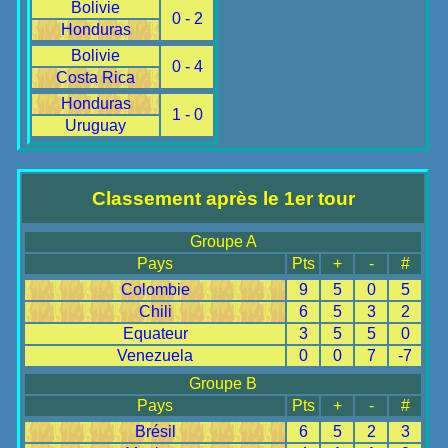
Bolivie
0 - 2
Honduras
Bolivie
0 - 4
Costa Rica
Honduras
1 - 0
Uruguay
Classement après le 1er tour
Groupe A
Pays
Pts
+
-
#
Colombie
9
5
0
5
Chili
6
5
3
2
Equateur
3
5
5
0
Venezuela
0
0
7
-7
Groupe B
Pays
Pts
+
-
#
Brésil
6
5
2
3