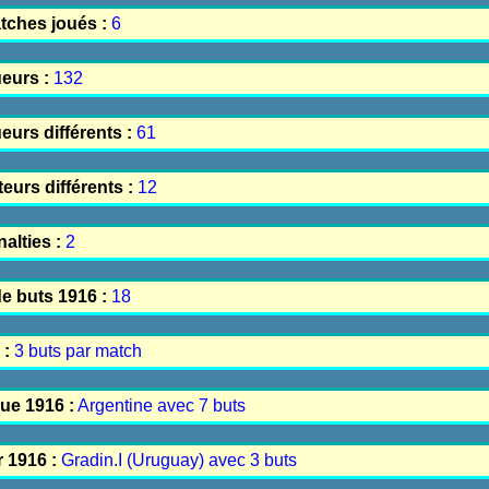
tches joués :
6
eurs :
132
urs différents :
61
eurs différents :
12
alties :
2
e buts 1916 :
18
 :
3 buts par match
que 1916 :
Argentine avec 7 buts
r 1916 :
Gradin.I (Uruguay) avec 3 buts