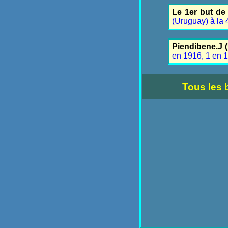
Le 1er but de
(Uruguay) à la 
Piendibene.J 
en 1916, 1 en 
Tous les 