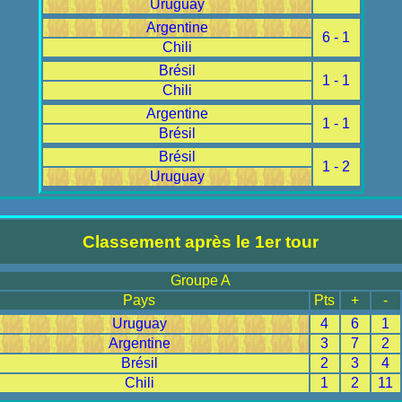
Uruguay
Argentine
6 - 1
Chili
Brésil
1 - 1
Chili
Argentine
1 - 1
Brésil
Brésil
1 - 2
Uruguay
Classement après le 1er tour
Groupe A
Pays
Pts
+
-
Uruguay
4
6
1
Argentine
3
7
2
Brésil
2
3
4
Chili
1
2
11