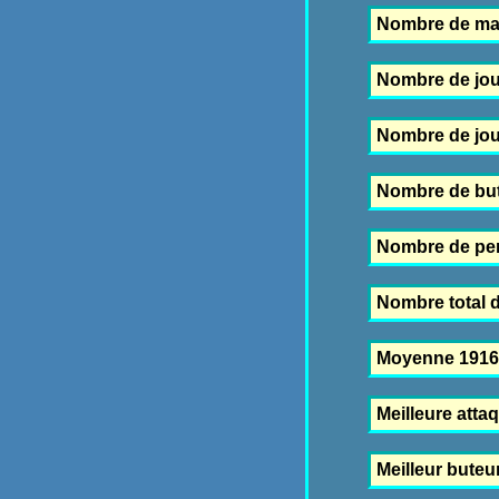
Nombre de ma
Nombre de jou
Nombre de joue
Nombre de but
Nombre de pen
Nombre total d
Moyenne 1916
Meilleure atta
Meilleur buteu