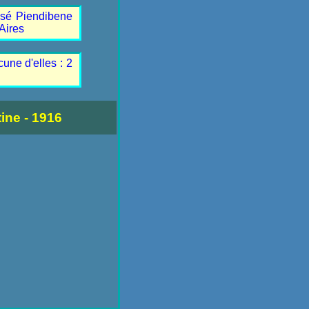
osé Piendibene
Aires
une d'elles : 2
ine - 1916