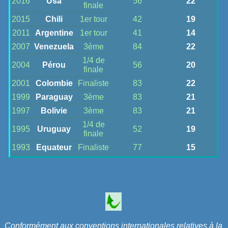
2016
Usa
56
22
finale
2015
Chili
1er tour
42
19
2011
Argentine
1er tour
41
14
2007
Venezuela
3ème
84
22
1/4 de
2004
Pérou
56
20
finale
2001
Colombie
Finaliste
83
22
1999
Paraguay
3ème
83
21
1997
Bolivie
3ème
83
21
1/4 de
1995
Uruguay
52
19
finale
1993
Equateur
Finaliste
77
15
Conformément aux conventions internationales relatives à la