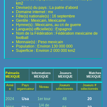
km2
Devise(s) du pays : La patrie d'abord
Domaine internet : mx
Fête(s) nationale(s) : 16 septembre
Gentile : Mexicain, Mexicaine
Hymne(s) : Mexicains, au cri de guerre
Langue(s) officielle(s) : Espagnol
Nom de la Fédération : Fédération mexicaine de
football
Monnaie(s) : Peso mexicain
Population : Environ 130 000 000
Superficie : Environ 2 000 000 km2
Palmarès
Informations
Joueurs
Matches
MEXIQUE
MEXIQUE
MEXIQUE
MEXIQUE
Anné
Pays
Joueurs
Joueurs #
Niveau
e
organisateur
sélectionnés
sélectionnés
2024
Usa
1er tour
48
20
1/4 de