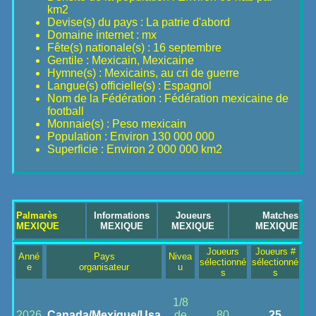
km2
Devise(s) du pays : La patrie d'abord
Domaine internet : mx
Fête(s) nationale(s) : 16 septembre
Gentile : Mexicain, Mexicaine
Hymne(s) : Mexicains, au cri de guerre
Langue(s) officielle(s) : Espagnol
Nom de la Fédération : Fédération mexicaine de
football
Monnaie(s) : Peso mexicain
Population : Environ 130 000 000
Superficie : Environ 2 000 000 km2
Palmarès
Informations
Joueurs
Matches
MEXIQUE
MEXIQUE
MEXIQUE
MEXIQUE
Joueurs
Joueurs #
Anné
Pays
Nivea
sélectionné
sélectionné
e
organisateur
u
s
s
1/8
2026
Canada/Mexique/Usa
de
80
25