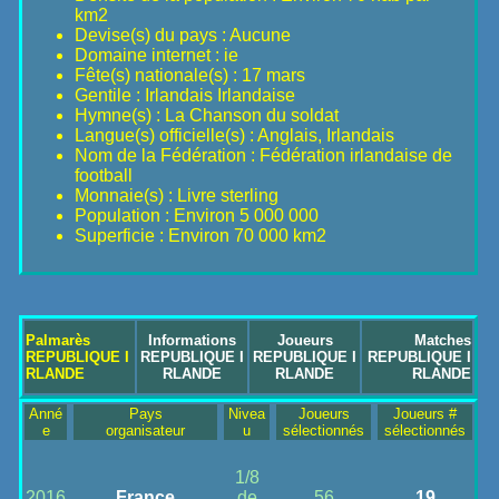
km2
Devise(s) du pays : Aucune
Domaine internet : ie
Fête(s) nationale(s) : 17 mars
Gentile : Irlandais Irlandaise
Hymne(s) : La Chanson du soldat
Langue(s) officielle(s) : Anglais, Irlandais
Nom de la Fédération : Fédération irlandaise de
football
Monnaie(s) : Livre sterling
Population : Environ 5 000 000
Superficie : Environ 70 000 km2
Palmarès
Informations
Joueurs
Matches
REPUBLIQUE I
REPUBLIQUE I
REPUBLIQUE I
REPUBLIQUE I
RLANDE
RLANDE
RLANDE
RLANDE
Anné
Pays
Nivea
Joueurs
Joueurs #
e
organisateur
u
sélectionnés
sélectionnés
1/8
2016
France
de
56
19