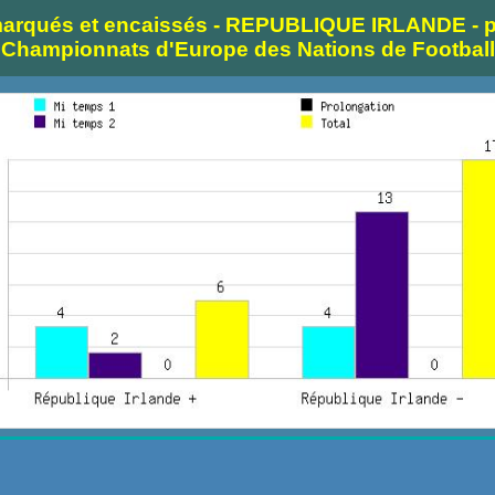
marqués et encaissés - REPUBLIQUE IRLANDE - p
Championnats d'Europe des Nations de Football