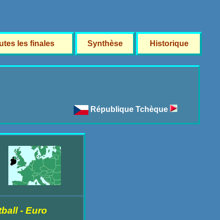
utes les finales
Synthèse
Historique
République Tchèque
ball - Euro