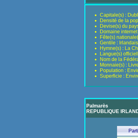
Capitale(s) : Dubl
Densité de la pop
Devise(s) du pay
Domaine internet 
Fête(s) nationale
Gentile : Irlandai
Hymne(s) : La Ch
Langue(s) officiell
Nom de la Fédérat
Monnaie(s) : Livre
Population : Env
Superficie : Envi
Palmarès
REPUBLIQUE IRLAN
Part