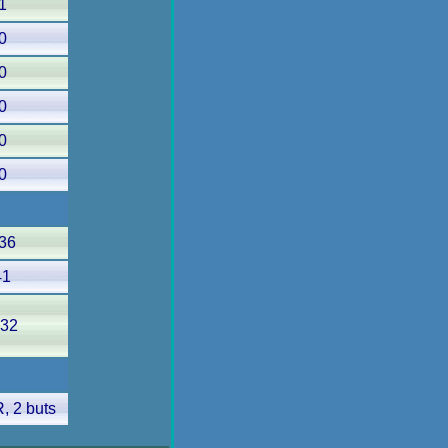
1
0
0
0
0
0
36
41
.32
, 2 buts