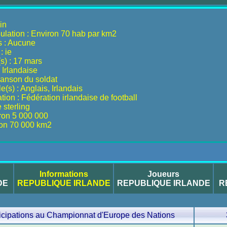
in
ulation : Environ 70 hab par km2
s : Aucune
: ie
(s) : 17 mars
s Irlandaise
anson du soldat
e(s) : Anglais, Irlandais
ion : Fédération irlandaise de football
 sterling
iron 5 000 000
ron 70 000 km2
Informations
Joueurs
DE
REPUBLIQUE IRLANDE
REPUBLIQUE IRLANDE
R
icipations au Championnat d'Europe des Nations