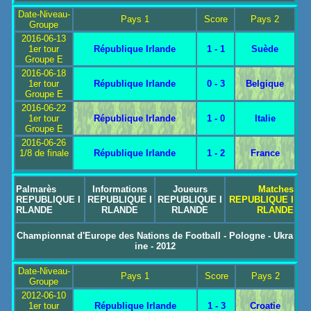
Date-Niveau-
Pays 1
Score
Pays 2
Groupe
2016-06-13
1er tour
République Irlande
1 - 1
Suède
Groupe E
2016-06-18
1er tour
République Irlande
0 - 3
Belgique
Groupe E
2016-06-22
1er tour
République Irlande
1 - 0
Italie
Groupe E
2016-06-26
1/8 de finale
République Irlande
1 - 2
France
Palmarès
Informations
Joueurs
Matches
REPUBLIQUE I
REPUBLIQUE I
REPUBLIQUE I
REPUBLIQUE I
RLANDE
RLANDE
RLANDE
RLANDE
Championnat d'Europe des Nations de Football - Pologne - Ukra
ine - 2012
Date-Niveau-
Pays 1
Score
Pays 2
Groupe
2012-06-10
1er tour
République Irlande
1 - 3
Croatie