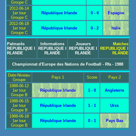
Groupe C
2012-06-14
1er tour
République Irlande
0 - 4
Espagne
Groupe C
2012-06-18
1er tour
République Irlande
0 - 2
Italie
Groupe C
Palmarès
Informations
Joueurs
Matches
REPUBLIQUE I
REPUBLIQUE I
REPUBLIQUE I
REPUBLIQUE I
RLANDE
RLANDE
RLANDE
RLANDE
Championnat d'Europe des Nations de Football - Rfa - 1988
Date-Niveau-
Pays 1
Score
Pays 2
Groupe
1988-06-12
1er tour
République Irlande
1 - 0
Angleterre
Groupe B
1988-06-15
1er tour
République Irlande
1 - 1
Urss
Groupe B
1988-06-18
1er tour
République Irlande
0 - 1
Pays Bas
Groupe B