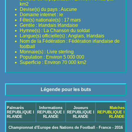
km2
Devise(s) du pays : Aucune
Domaine internet : ie
Fête(s) nationale(s) : 17 mars
Gentile : Irlandais Irlandaise
Hymne(s) : La Chanson du soldat
Langue(s) officielle(s) : Anglais, Irlandais
Nom de la Fédération : Fédération irlandaise de
football
Monnaie(s) : Livre sterling
Population : Environ 5 000 000
Superficie : Environ 70 000 km2
Légende pour les buts
Palmarès
Informations
Joueurs
Matches
REPUBLIQUE I
REPUBLIQUE I
REPUBLIQUE I
REPUBLIQUE I
RLANDE
RLANDE
RLANDE
RLANDE
Championnat d'Europe des Nations de Football - France - 2016