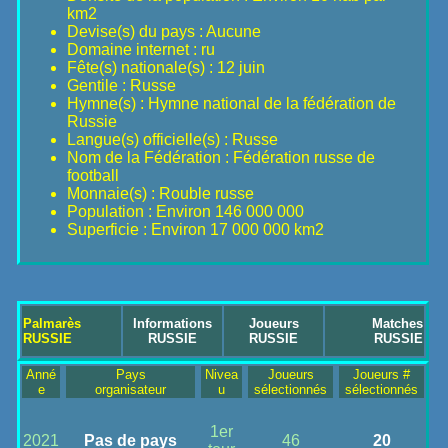
km2
Devise(s) du pays : Aucune
Domaine internet : ru
Fête(s) nationale(s) : 12 juin
Gentile : Russe
Hymne(s) : Hymne national de la fédération de
Russie
Langue(s) officielle(s) : Russe
Nom de la Fédération : Fédération russe de
football
Monnaie(s) : Rouble russe
Population : Environ 146 000 000
Superficie : Environ 17 000 000 km2
Palmarès
Informations
Joueurs
Matches
RUSSIE
RUSSIE
RUSSIE
RUSSIE
Anné
Pays
Nivea
Joueurs
Joueurs #
e
organisateur
u
sélectionnés
sélectionnés
1er
2021
Pas de pays
46
20