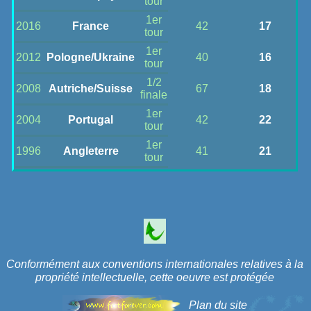
tour
1er
2016
France
42
17
tour
1er
2012
Pologne/Ukraine
40
16
tour
1/2
2008
Autriche/Suisse
67
18
finale
1er
2004
Portugal
42
22
tour
1er
1996
Angleterre
41
21
tour
Conformément aux conventions internationales relatives à la
propriété intellectuelle, cette oeuvre est protégée
Plan du site