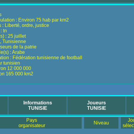
s
ulation : Environ 75 hab par km2
: Liberté, ordre, justice
: tn
) : 25 juillet
n, Tunisienne
eurs de la patrie
le(s) : Arabe
ion : Fédération tunisienne de football
r tunisien
iron 12 000 000
iron 165 000 km2
Informations
Joueurs
TUNISIE
TUNISIE
Pays
Jo
Niveau
organisateur
sélec