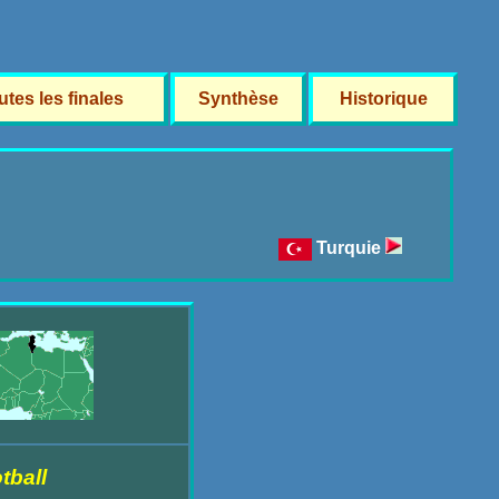
utes les finales
Synthèse
Historique
Turquie
tball