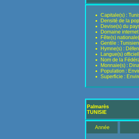
Capitale(s) : Tuni
Densité de la pop
Devise(s) du pays 
Domaine internet 
Fête(s) nationale(s
Gentile : Tunisie
Hymne(s) : Défens
Langue(s) officiel
Nom de la Fédérat
Monnaie(s) : Dina
Population : Env
Superficie : Env
Palmarès
TUNISIE
Année