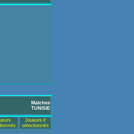
Matches
TUNISIE
ueurs
Joueurs #
tionnés
sélectionnés