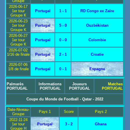
Groupe
2026-06-17
1er tour
Portugal
1 - 1
RD Congo ex Zaïre
Groupe K
2026-06-23
1er tour
Portugal
5 - 0
Ouzbékistan
Groupe K
2026-06-27
1er tour
Portugal
0 - 0
Colombie
Groupe K
2026-07-02
1/16 de finale
Portugal
2 - 1
Croatie
2026-07-06
1/8 de finale
Portugal
0 - 1
Espagne
Palmarès
Informations
Joueurs
Matches
PORTUGAL
PORTUGAL
PORTUGAL
PORTUGAL
Coupe du Monde de Football - Qatar - 2022
Date-Niveau-
Pays 1
Score
Pays 2
Groupe
2022-11-24
1er tour
Portugal
3 - 2
Ghana
Groupe H