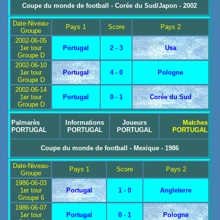
Coupe du monde de football - Corée du Sud/Japon - 2002
Date-Niveau-
Pays 1
Score
Pays 2
Groupe
2002-06-05
1er tour
Portugal
2 - 3
Usa
Groupe D
2002-06-10
1er tour
Portugal
4 - 0
Pologne
Groupe D
2002-06-14
1er tour
Portugal
0 - 1
Corée du Sud
Groupe D
Palmarès
Informations
Joueurs
Matches
PORTUGAL
PORTUGAL
PORTUGAL
PORTUGAL
Coupe du monde de football - Mexique - 1986
Date-Niveau-
Pays 1
Score
Pays 2
Groupe
1986-06-03
1er tour
Portugal
1 - 0
Angleterre
Groupe 6
1986-06-07
1er tour
Portugal
0 - 1
Pologne