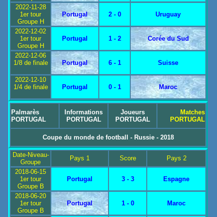
2022-11-28
1er tour
Portugal
2 - 0
Uruguay
Groupe H
2022-12-02
1er tour
Portugal
1 - 2
Corée du Sud
Groupe H
2022-12-06
1/8 de finale
Portugal
6 - 1
Suisse
2022-12-10
1/4 de finale
Portugal
0 - 1
Maroc
Palmarès
Informations
Joueurs
Matches
PORTUGAL
PORTUGAL
PORTUGAL
PORTUGAL
Coupe du monde de football - Russie - 2018
Date-Niveau-
Pays 1
Score
Pays 2
Groupe
2018-06-15
1er tour
Portugal
3 - 3
Espagne
Groupe B
2018-06-20
1er tour
Portugal
1 - 0
Maroc
Groupe B