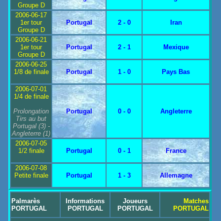
Groupe D
2006-06-17
1er tour
Portugal
2 - 0
Iran
Groupe D
2006-06-21
1er tour
Portugal
2 - 1
Mexique
Groupe D
2006-06-25
1/8 de finale
Portugal
1 - 0
Pays Bas
2006-07-01
1/4 de finale
Prolongation
Portugal
0 - 0
Angleterre
Tirs au but
Portugal
(3) -
Angleterre
(1)
2006-07-05
1/2 finale
Portugal
0 - 1
France
2006-07-08
Petite finale
Portugal
1 - 3
Allemagne
Palmarès
Informations
Joueurs
Matches
PORTUGAL
PORTUGAL
PORTUGAL
PORTUGAL