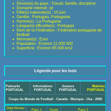
Devise(s) du pays : Travail, famille, discipline
Domaine internet : pt
Fête(s) nationale(s) : 10 juin
Gentile : Portugais, Portugaise
Hymne(s) : La Portugaise
Langue(s) officielle(s) : Portugais
Nom de la Fédération : Fédération portugaise de
football
Monnaie(s) : Euro
Population : Environ 11 000 000
Superficie : Environ 95 000 km2
Légende pour les buts
Palmarès
Informations
Joueurs
Matches
PORTUGAL
PORTUGAL
PORTUGAL
PORTUGAL
Coupe du Monde de Football - Canada - Mexique - Usa - 2026
Date-Niveau-
Pays 1
Score
Pays 2