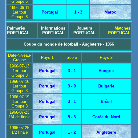
Groupe 6
1986-06-11
1er tour
Portugal
1 - 3
Maroc
Groupe 6
Palmarès
Informations
Joueurs
Matches
PORTUGAL
PORTUGAL
PORTUGAL
PORTUGAL
Coupe du monde de football - Angleterre - 1966
Date-Niveau-
Pays 1
Score
Pays 2
Groupe
1966-07-13
1er tour
Portugal
3 - 1
Hongrie
Groupe 3
1966-07-16
1er tour
Portugal
3 - 0
Bulgarie
Groupe 3
1966-07-19
1er tour
Portugal
3 - 1
Brésil
Groupe 3
1966-07-23
1/4 de finale
Portugal
5 - 3
Corée du Nord
1966-07-26
1/2 finale
Portugal
1 - 2
Angleterre