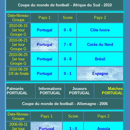
Coupe du monde de football - Afrique du Sud - 2010
Date-Niveau-
Pays 1
Score
Pays 2
Groupe
2010-06-15
1er tour
Portugal
0 - 0
Côte Ivoire
Groupe G
2010-06-21
1er tour
Portugal
7 - 0
Corée du Nord
Groupe G
2010-06-25
1er tour
Portugal
0 - 0
Brésil
Groupe G
2010-06-29
1/8 de finale
Portugal
0 - 1
Espagne
Palmarès
Informations
Joueurs
Matches
PORTUGAL
PORTUGAL
PORTUGAL
PORTUGAL
Coupe du monde de football - Allemagne - 2006
Date-Niveau-
Pays 1
Score
Pays 2
Groupe
2006-06-11
1er tour
Portugal
1 - 0
Angola