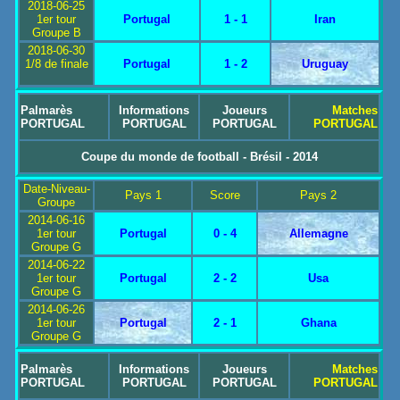
2018-06-25
1er tour
Portugal
1 - 1
Iran
Groupe B
2018-06-30
1/8 de finale
Portugal
1 - 2
Uruguay
Palmarès
Informations
Joueurs
Matches
PORTUGAL
PORTUGAL
PORTUGAL
PORTUGAL
Coupe du monde de football - Brésil - 2014
Date-Niveau-
Pays 1
Score
Pays 2
Groupe
2014-06-16
1er tour
Portugal
0 - 4
Allemagne
Groupe G
2014-06-22
1er tour
Portugal
2 - 2
Usa
Groupe G
2014-06-26
1er tour
Portugal
2 - 1
Ghana
Groupe G
Palmarès
Informations
Joueurs
Matches
PORTUGAL
PORTUGAL
PORTUGAL
PORTUGAL