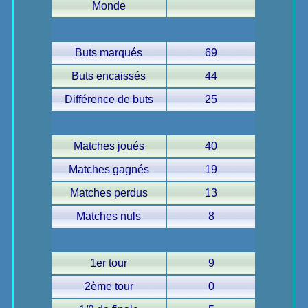
Monde
Buts marqués
69
Buts encaissés
44
Différence de buts
25
Matches joués
40
Matches gagnés
19
Matches perdus
13
Matches nuls
8
1er tour
9
2ème tour
0