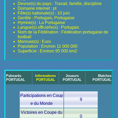
Devise(s) du pays : Travail, famille, discipline
Domaine internet : pt
Fête(s) nationale(s) : 10 juin
Gentile : Portugais, Portugaise
Hymne(s) : La Portugaise
Langue(s) officielle(s) : Portugais
Nom de la Fédération : Fédération portugaise de
football
Monnaie(s) : Euro
Population : Environ 11 000 000
Superficie : Environ 95 000 km2
Palmarès
Informations
Joueurs
Matches
PORTUGAL
PORTUGAL
PORTUGAL
PORTUGAL
Participations en Coup
9
e du Monde
Victoires en Coupe du
0