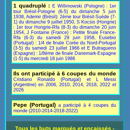
1 quadruplé :
E Willimowski (Pologne) : 1er
tour Brésil-Pologne (6-5) du dimanche 5 juin
1938, Ademir (Brésil): 2ème tour Brésil-Suède (7-
1) du dimanche 9 juillet 1950, S Kocsis (Hongrie)
: 1er tour Hongrie-Rfa (8-3) du dimanche 20 juin
1954, J Fontaine (France) : Petite finale France-
Rfa (6-3) du samedi 29 juin 1958, Eusebio
(Portugal) : 1/4 de finale Corée du Nord-Portugal
(3-5) du samedi 23 juillet 1966 et E Butragueno
(Espagne) : 1/8ème de finale Danemark-Espagne
(1-5) du mercredi 18 juin 1986
Ils ont participé à 6 coupes du monde
Cristiano Ronaldo (Portugal) et L Messi
(Argentine) en 2006, 2010, 2014, 2018, 2022 et
2026
Pepe (Portugal)
a participé à 4 coupes du
monde (2010-2014-2018-2022)
Tous les buts marqués et encaissés -