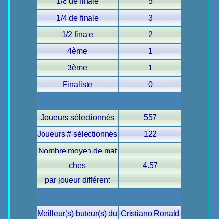
1/8 de finale
5
1/4 de finale
3
1/2 finale
2
4ème
1
3ème
1
Finaliste
0
Joueurs sélectionnés
557
Joueurs # sélectionnés
122
Nombre moyen de mat
ches
4.57
par joueur différent
Meilleur(s) buteur(s) du
Cristiano.Ronald