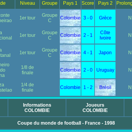
ade
Niveau
Groupe
Pays 1
Score
Pays 2
Prolon
zonte
Groupe
1er tour
Colombie
3 - 0
Grèce
N
neirao
C
ia
Groupe
Côte
1er tour
Colombie
2 - 1
N
cional
C
Ivoire
a
Groupe
1er tour
Colombie
4 - 1
Japon
N
tanal
C
neiro
1/8 de
 do
Colombie
2 - 0
Uruguay
N
finale
na
za
1/4 de
Colombie
1 - 2
Brésil
N
stelao
finale
Informations
Joueurs
COLOMBIE
COLOMBIE
Coupe du monde de football - France - 1998