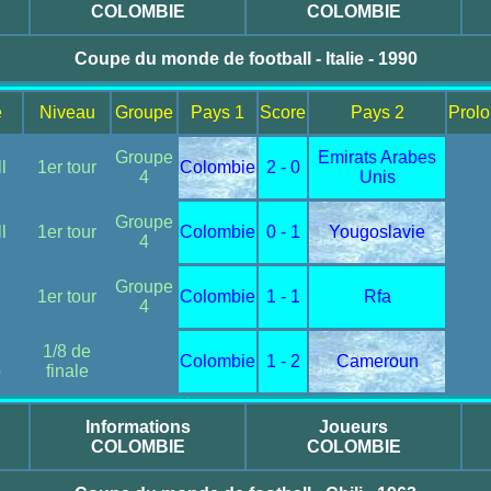
COLOMBIE
COLOMBIE
Coupe du monde de football - Italie - 1990
e
Niveau
Groupe
Pays 1
Score
Pays 2
Prolo
Groupe
Emirats Arabes
l
1er tour
Colombie
2 - 0
4
Unis
Groupe
l
1er tour
Colombie
0 - 1
Yougoslavie
4
Groupe
1er tour
Colombie
1 - 1
Rfa
4
1/8 de
Colombie
1 - 2
Cameroun
o
finale
Informations
Joueurs
COLOMBIE
COLOMBIE