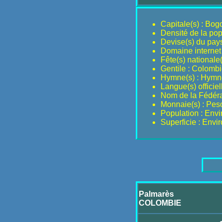
Capitale(s) : Bog
Densité de la pop
Devise(s) du pays 
Domaine internet 
Fête(s) nationale(s
Gentile : Colomb
Hymne(s) : Hymne
Langue(s) officiel
Nom de la Fédéra
Monnaie(s) : Pes
Population : Env
Superficie : Envi
Palmarès
COLOMBIE