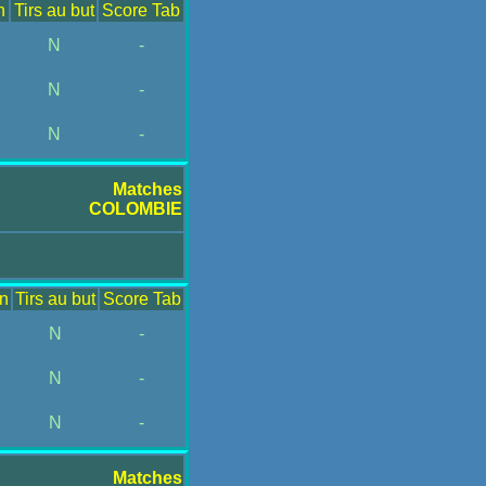
n
Tirs au but
Score Tab
N
-
N
-
N
-
Matches
COLOMBIE
n
Tirs au but
Score Tab
N
-
N
-
N
-
Matches