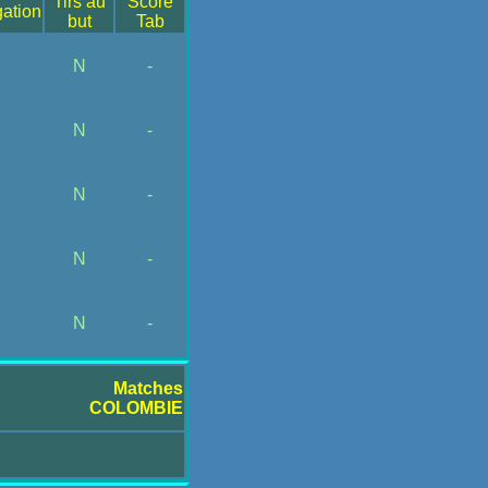
Tirs au
Score
gation
but
Tab
N
-
N
-
N
-
N
-
N
-
Matches
COLOMBIE