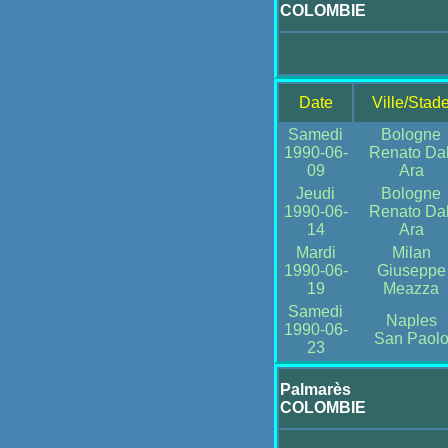
COLOMBIE
Date
Ville/Stad
Samedi
Bologne
1990-06-
Renato Dal
09
Ara
Jeudi
Bologne
1990-06-
Renato Dal
14
Ara
Mardi
Milan
1990-06-
Giuseppe
19
Meazza
Samedi
Naples
1990-06-
San Paol
23
Palmarès
COLOMBIE