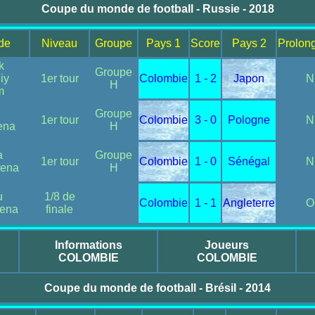
Coupe du monde de football - Russie - 2018
ade
Niveau
Groupe
Pays 1
Score
Pays 2
Prolon
k
Groupe
iy
1er tour
Colombie
1 - 2
Japon
N
H
m
Groupe
1er tour
Colombie
3 - 0
Pologne
N
ena
H
a
Groupe
1er tour
Colombie
1 - 0
Sénégal
N
rena
H
u
1/8 de
Colombie
1 - 1
Angleterre
O
rena
finale
Informations
Joueurs
COLOMBIE
COLOMBIE
Coupe du monde de football - Brésil - 2014