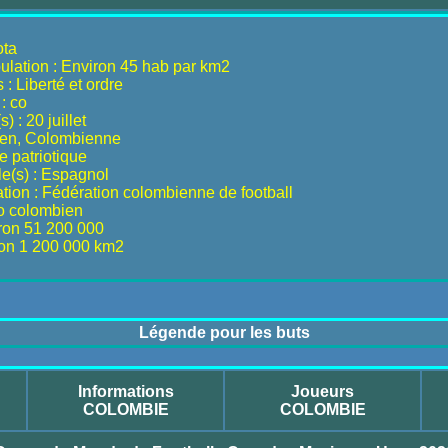
ota
ulation : Environ 45 hab par km2
: Liberté et ordre
: co
) : 20 juillet
ien, Colombienne
 patriotique
le(s) : Espagnol
tion : Fédération colombienne de football
o colombien
iron 51 200 000
ron 1 200 000 km2
Légende pour les buts
Informations
Joueurs
COLOMBIE
COLOMBIE