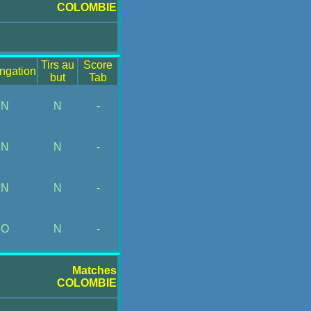
COLOMBIE
Tirs au
Score
ngation
but
Tab
N
N
-
N
N
-
N
N
-
O
N
-
Matches
COLOMBIE