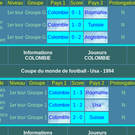
de
Niveau
Groupe
Pays 1
Score
Pays 2
Prolongatio
1er tour
Groupe G
Colombie
0 - 1
Roumanie
N
er
1er tour
Groupe G
Colombie
1 - 0
Tunisie
N
n
1er tour
Groupe G
Colombie
0 - 2
Angleterre
N
ert
Informations
Joueurs
COLOMBIE
COLOMBIE
Coupe du monde de football - Usa - 1994
de
Niveau
Groupe
Pays 1
Score
Pays 2
Prolongatio
les
1er tour
Groupe 1
Colombie
1 - 3
Roumanie
N
wl
les
1er tour
Groupe 1
Colombie
1 - 2
Usa
N
wl
isco
1er tour
Groupe 1
Colombie
2 - 0
Suisse
N
d
Informations
Joueurs