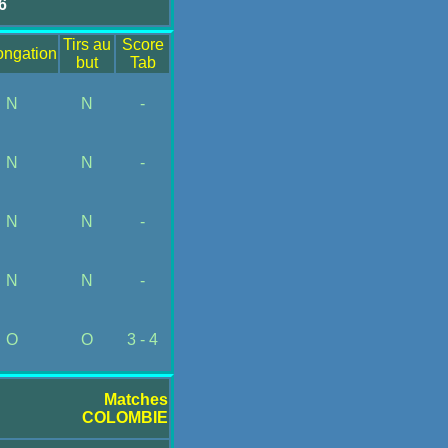
6
Tirs au
Score
ongation
but
Tab
N
N
-
N
N
-
N
N
-
N
N
-
O
O
3 - 4
Matches
COLOMBIE