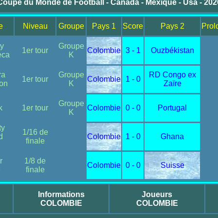
Coupe du Monde de Football - Canada - Mexique - Usa - 202
e
Niveau
Groupe
Pays 1
Score
Pays 2
Prol
ty
Groupe
1er tour
Colombie
3 - 1
Ouzbékistan
eca
K
ra
Groupe
RD Congo ex
1er tour
Colombie
1 - 0
ron
K
Zaïre
Groupe
k
1er tour
Colombie
0 - 0
Portugal
K
ty
1/16 de
d
Colombie
1 - 0
Ghana
finale
r
1/8 de
Colombie
0 - 0
Suisse
e
finale
Informations
Joueurs
COLOMBIE
COLOMBIE