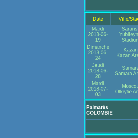
Date
Ville/St
Mardi
Sarans
2018-06-
Yubileyn
19
Stadiu
Dimanche
Kazan
2018-06-
Kazan Ar
24
Jeudi
Samar
2018-06-
Samara A
28
Mardi
Mosco
2018-07-
Otkrytie A
03
Palmarès
COLOMBIE