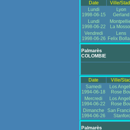
Date
Ville/Sta
Lundi
Lyon
1998-06-15
Gerland
Lundi
Montpelli
1998-06-22
La Mosso
Vendredi
Lens
1998-06-26
Felix Bolla
Palmarès
COLOMBIE
Date
Ville/Sta
Samedi
Los Ange
1994-06-18
Rose Bo
Mercredi
Los Ange
1994-06-22
Rose Bo
Dimanche
San Franc
1994-06-26
Stanfor
Palmarès