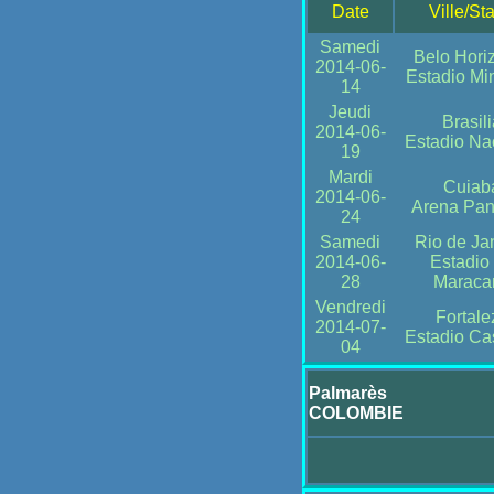
Date
Ville/St
Samedi
Belo Hori
2014-06-
Estadio Mi
14
Jeudi
Brasil
2014-06-
Estadio Na
19
Mardi
Cuiab
2014-06-
Arena Pan
24
Samedi
Rio de Ja
2014-06-
Estadio
28
Maraca
Vendredi
Fortale
2014-07-
Estadio Ca
04
Palmarès
COLOMBIE