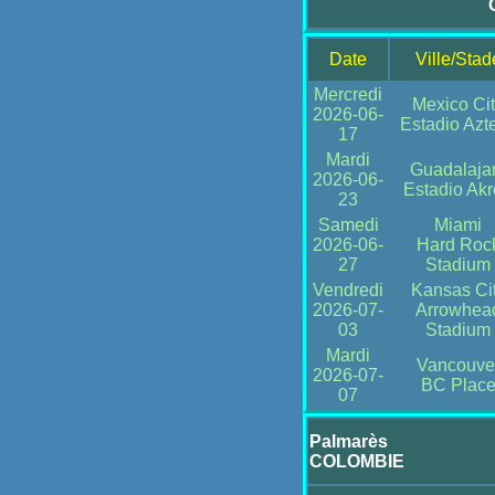
Date
Ville/Stad
Mercredi
Mexico Ci
2026-06-
Estadio Azt
17
Mardi
Guadalaja
2026-06-
Estadio Ak
23
Samedi
Miami
2026-06-
Hard Roc
27
Stadium
Vendredi
Kansas Ci
2026-07-
Arrowhea
03
Stadium
Mardi
Vancouve
2026-07-
BC Plac
07
Palmarès
COLOMBIE