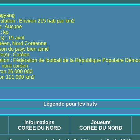
ongyang
ulation : Environ 215 hab par km2
s : Aucune
: kp
) : 15 avril
oréen, Nord Coréenne
son du pays bien aimé
le(s) : Coréen
tion : Fédération de football de la République Populaire Démo
 nord coréen
iron 26 000 000
iron 121 000 km2
Légende pour les buts
Informations
Joueurs
COREE DU NORD
COREE DU NORD