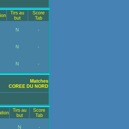
Tirs au
Score
ion
but
Tab
N
-
N
-
N
-
Matches
COREE DU NORD
Tirs au
Score
ation
but
Tab
N
-