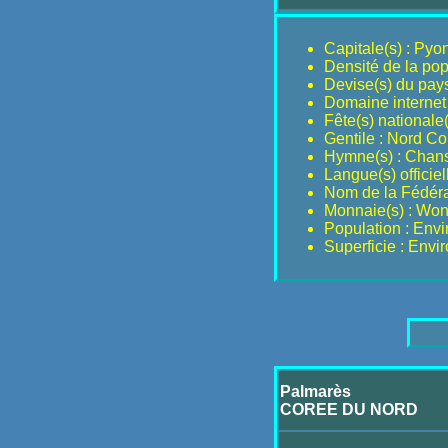
Capitale(s) : Py
Densité de la pop
Devise(s) du pay
Domaine internet 
Fête(s) nationale(s
Gentile : Nord C
Hymne(s) : Chan
Langue(s) officiel
Nom de la Fédéra
Monnaie(s) : Won
Population : Env
Superficie : Env
Palmarès
COREE DU NORD