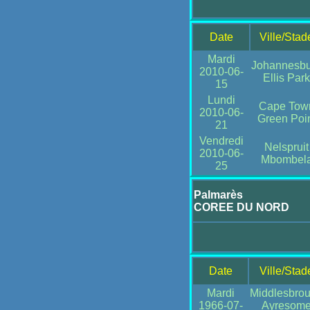
Date
Ville/Stad
Mardi
Johannesbu
2010-06-
Ellis Park
15
Lundi
Cape Tow
2010-06-
Green Poi
21
Vendredi
Nelspruit
2010-06-
Mbombel
25
Palmarès
COREE DU NORD
Date
Ville/Stad
Mardi
Middlesbro
1966-07-
Ayresom