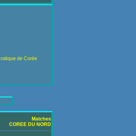
cratique de Corée
Matches
COREE DU NORD