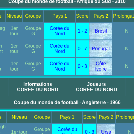
Coupe du monde de football - Afrique du Sud - 2010
e
Niveau
Groupe
Pays 1
Score
Pays 2
Prolongat
rg
1er
Groupe
Corée du
1 - 2
Brésil
N
tour
G
Nord
n
1er
Groupe
Corée du
0 - 7
Portugal
N
nt
tour
G
Nord
1er
Groupe
Corée du
Côte
0 - 3
N
a
tour
G
Nord
Ivoire
Informations
Joueurs
COREE DU NORD
COREE DU NORD
Coupe du monde de football - Angleterre - 1966
e
Niveau
Groupe
Pays 1
Score
Pays 2
Prolong
ugh
Groupe
Corée du
e
1er tour
0 - 3
Urss
N