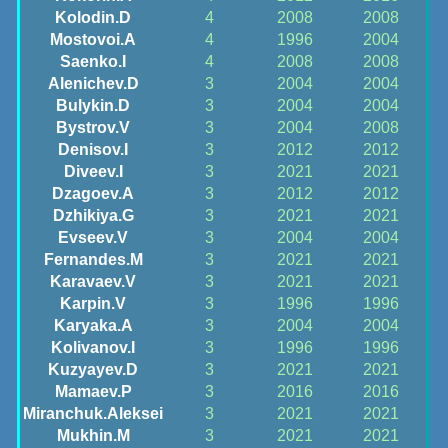
Kolodin.D
4
2008
2008
Mostovoi.A
4
1996
2004
Saenko.I
4
2008
2008
Alenichev.D
3
2004
2004
Bulykin.D
3
2004
2004
Bystrov.V
3
2004
2008
Denisov.I
3
2012
2012
Diveev.I
3
2021
2021
Dzagoev.A
3
2012
2012
Dzhikiya.G
3
2021
2021
Evseev.V
3
2004
2004
Fernandes.M
3
2021
2021
Karavaev.V
3
2021
2021
Karpin.V
3
1996
1996
Karyaka.A
3
2004
2004
Kolivanov.I
3
1996
1996
Kuzyayev.D
3
2021
2021
Mamaev.P
3
2016
2016
Miranchuk.Aleksei
3
2021
2021
Mukhin.M
3
2021
2021