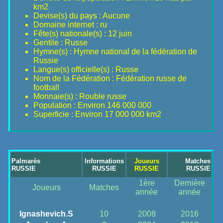
km2
Devise(s) du pays : Aucune
Domaine internet : ru
Fête(s) nationale(s) : 12 juin
Gentile : Russe
Hymne(s) : Hymne national de la fédération de
Russie
Langue(s) officielle(s) : Russe
Nom de la Fédération : Fédération russe de
football
Monnaie(s) : Rouble russe
Population : Environ 146 000 000
Superficie : Environ 17 000 000 km2
Palmarès
Informations
Joueurs
Matches
RUSSIE
RUSSIE
RUSSIE
RUSSIE
1ère
Dernière
Joueurs
Matches
année
année
Ignashevich.S
10
2008
2016