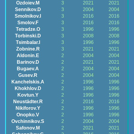
Ozdoiev.M
3
2021
2021
Sennikov.D
3
2004
2004
Smolnikov.I
3
2016
2016
Smolov.F
3
2016
2016
Tetradze.O
3
1996
1996
Torbinski.D
3
2008
2008
Tsimbalar.I
3
1996
1996
Zobnine.R
3
2021
2021
Aldonin.E
2
2004
2004
Barinov.D
2
2021
2021
Bugaev.A
2
2004
2004
Gusev.R
2
2004
2004
Kanchelskis.A
2
1996
1996
Khokhlov.D
2
1996
1996
Kovtun.Y
2
1996
1996
Neustädter.R
2
2016
2016
Nikiforov.Y
2
1996
1996
Onopko.V
2
1996
1996
Ovchinnikov.S
2
2004
2004
Safonov.M
2
2021
2021