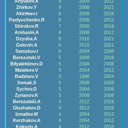
Anyukov.A
9
2004
2012
Zhirkov.Y
9
2008
2021
Akinfeev.I
8
2008
2016
Pavlyuchenko.R
8
2008
2012
Shirokov.R
7
2008
2016
Arshavin.A
6
2008
2012
Dzyuba.A
6
2016
2021
Golovin.A
6
2016
2021
Semshov.I
6
2004
2008
Berezutski.V
5
2008
2016
Bilyaletdinov.D
5
2008
2008
Malafeev.V
5
2004
2012
Radimov.V
5
1996
2004
Semak.S
5
2008
2008
Sychev.D
5
2004
2008
Zyrianov.K
5
2008
2008
Berezutski.A
4
2012
2016
Glushakov.D
4
2012
2016
Izmailov.M
4
2004
2012
Kerzhakov.A
4
2004
2012
Kokorin.A
4
2012
2016