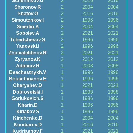
Schennikov.G
2
2016
2016
Sharonov.R
2
2004
2004
Shatov.O
2
2016
2016
Simoutenkov.I
2
1996
1996
Smertin.A
2
2004
2004
Sobolev.A
2
2021
2021
Tchertchesov.S
2
1996
1996
Yanovski.I
2
1996
1996
Zhemaletdinov.R
2
2021
2021
Zyryanov.K
2
2012
2012
Adamov.R
1
2008
2008
Beschastnykh.V
1
1996
1996
Bouschmanov.E
1
1996
1996
Cheryshev.D
1
2021
2021
Dobrovolski.I
1
1996
1996
Gorlukovich.S
1
1996
1996
Kharin.D
1
1996
1996
Kiriakov.S
1
1996
1996
Kirichenko.D
1
2004
2004
Kombarov.D
1
2016
2016
Kudriashov.F
1
2021
2021