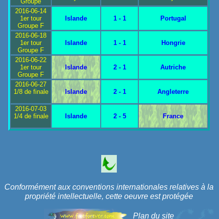
Groupe
2016-06-14
1er tour
Islande
1 - 1
Portugal
Groupe F
2016-06-18
1er tour
Islande
1 - 1
Hongrie
Groupe F
2016-06-22
1er tour
Islande
2 - 1
Autriche
Groupe F
2016-06-27
1/8 de finale
Islande
2 - 1
Angleterre
2016-07-03
1/4 de finale
Islande
2 - 5
France
Conformément aux conventions internationales relatives à la
propriété intellectuelle, cette oeuvre est protégée
Plan du site