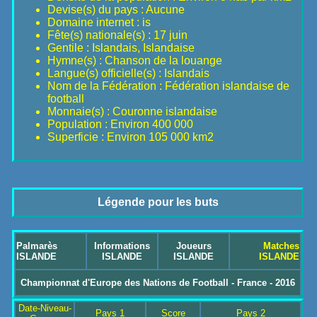
Devise(s) du pays : Aucune
Domaine internet : is
Fête(s) nationale(s) : 17 juin
Gentile : Islandais, Islandaise
Hymne(s) : Chanson de la louange
Langue(s) officielle(s) : Islandais
Nom de la Fédération : Fédération islandaise de
football
Monnaie(s) : Couronne islandaise
Population : Environ 400 000
Superficie : Environ 105 000 km2
Légende pour les buts
Palmarès
Informations
Joueurs
Matches
ISLANDE
ISLANDE
ISLANDE
ISLANDE
Championnat d'Europe des Nations de Football - France - 2016
Date-Niveau-
Pays 1
Score
Pays 2