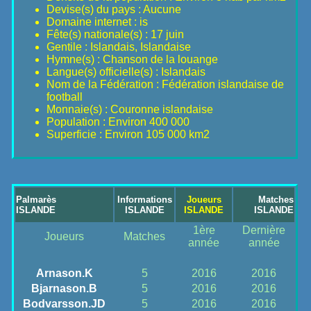
Devise(s) du pays : Aucune
Domaine internet : is
Fête(s) nationale(s) : 17 juin
Gentile : Islandais, Islandaise
Hymne(s) : Chanson de la louange
Langue(s) officielle(s) : Islandais
Nom de la Fédération : Fédération islandaise de
football
Monnaie(s) : Couronne islandaise
Population : Environ 400 000
Superficie : Environ 105 000 km2
Palmarès
Informations
Joueurs
Matches
ISLANDE
ISLANDE
ISLANDE
ISLANDE
1ère
Dernière
Joueurs
Matches
année
année
Arnason.K
5
2016
2016
Bjarnason.B
5
2016
2016
Bodvarsson.JD
5
2016
2016