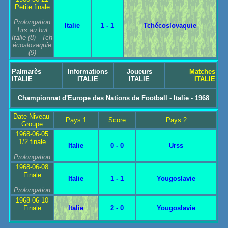
Petite finale
Prolongation
Italie
1 - 1
Tchécoslovaquie
Tirs au but
Italie
(8) -
Tch
écoslovaquie
(9)
Palmarès
Informations
Joueurs
Matches
ITALIE
ITALIE
ITALIE
ITALIE
Championnat d'Europe des Nations de Football - Italie - 1968
Date-Niveau-
Pays 1
Score
Pays 2
Groupe
1968-06-05
1/2 finale
Italie
0 - 0
Urss
Prolongation
1968-06-08
Finale
Italie
1 - 1
Yougoslavie
Prolongation
1968-06-10
Finale
Italie
2 - 0
Yougoslavie