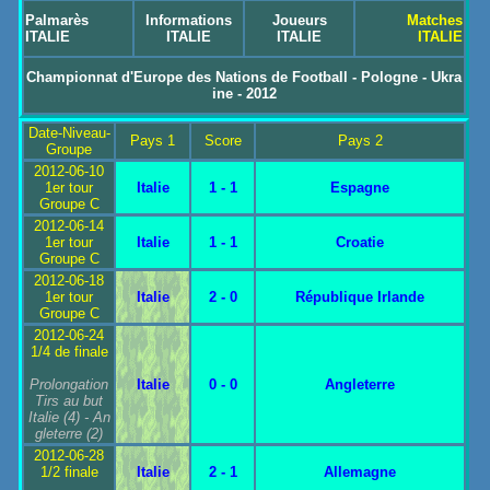
Palmarès
Informations
Joueurs
Matches
ITALIE
ITALIE
ITALIE
ITALIE
Championnat d'Europe des Nations de Football - Pologne - Ukra
ine - 2012
Date-Niveau-
Pays 1
Score
Pays 2
Groupe
2012-06-10
1er tour
Italie
1 - 1
Espagne
Groupe C
2012-06-14
1er tour
Italie
1 - 1
Croatie
Groupe C
2012-06-18
1er tour
Italie
2 - 0
République Irlande
Groupe C
2012-06-24
1/4 de finale
Prolongation
Italie
0 - 0
Angleterre
Tirs au but
Italie
(4) -
An
gleterre
(2)
2012-06-28
1/2 finale
Italie
2 - 1
Allemagne