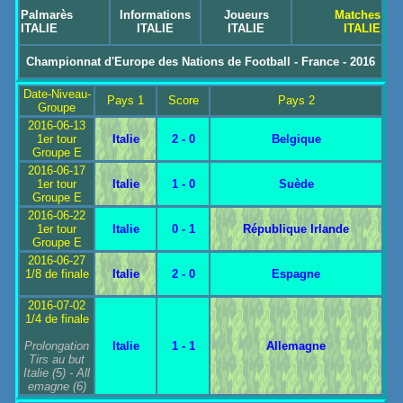
Palmarès
Informations
Joueurs
Matches
ITALIE
ITALIE
ITALIE
ITALIE
Championnat d'Europe des Nations de Football - France - 2016
Date-Niveau-
Pays 1
Score
Pays 2
Groupe
2016-06-13
1er tour
Italie
2 - 0
Belgique
Groupe E
2016-06-17
1er tour
Italie
1 - 0
Suède
Groupe E
2016-06-22
1er tour
Italie
0 - 1
République Irlande
Groupe E
2016-06-27
1/8 de finale
Italie
2 - 0
Espagne
2016-07-02
1/4 de finale
Prolongation
Italie
1 - 1
Allemagne
Tirs au but
Italie
(5) -
All
emagne
(6)