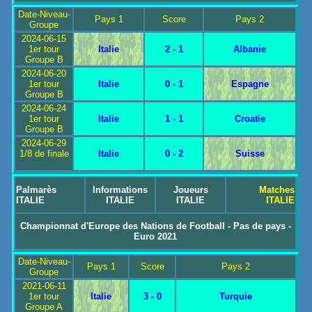
Date-Niveau-
Pays 1
Score
Pays 2
Groupe
2024-06-15
1er tour
Italie
2 - 1
Albanie
Groupe B
2024-06-20
1er tour
Italie
0 - 1
Espagne
Groupe B
2024-06-24
1er tour
Italie
1 - 1
Croatie
Groupe B
2024-06-29
1/8 de finale
Italie
0 - 2
Suisse
Palmarès
Informations
Joueurs
Matches
ITALIE
ITALIE
ITALIE
ITALIE
Championnat d'Europe des Nations de Football - Pas de pays -
Euro 2021
Date-Niveau-
Pays 1
Score
Pays 2
Groupe
2021-06-11
1er tour
Italie
3 - 0
Turquie
Groupe A