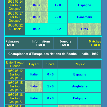
1988-06-14
1er tour
Italie
1 - 0
Espagne
Groupe A
1988-06-17
1er tour
Italie
2 - 0
Danemark
Groupe A
1988-06-22
1/2 finale
Italie
0 - 2
Urss
Palmarès
Informations
Joueurs
Matches
ITALIE
ITALIE
ITALIE
ITALIE
Championnat d'Europe des Nations de Football - Italie - 1980
Date-Niveau-
Pays 1
Score
Pays 2
Groupe
1980-06-12
1er tour
Italie
0 - 0
Espagne
Groupe B
1980-06-15
1er tour
Italie
1 - 0
Angleterre
Groupe B
1980-06-18
1er tour
Italie
0 - 0
Belgique
Groupe B
1980-06-21