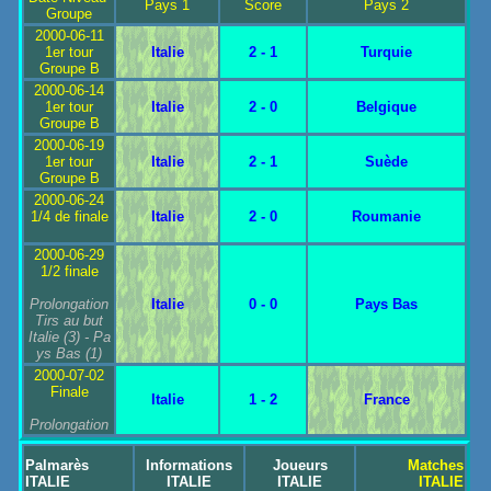
Pays 1
Score
Pays 2
Groupe
2000-06-11
1er tour
Italie
2 - 1
Turquie
Groupe B
2000-06-14
1er tour
Italie
2 - 0
Belgique
Groupe B
2000-06-19
1er tour
Italie
2 - 1
Suède
Groupe B
2000-06-24
1/4 de finale
Italie
2 - 0
Roumanie
2000-06-29
1/2 finale
Prolongation
Italie
0 - 0
Pays Bas
Tirs au but
Italie
(3) -
Pa
ys Bas
(1)
2000-07-02
Finale
Italie
1 - 2
France
Prolongation
Palmarès
Informations
Joueurs
Matches
ITALIE
ITALIE
ITALIE
ITALIE