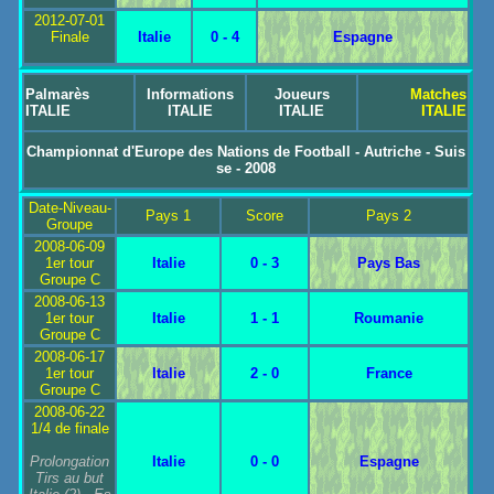
2012-07-01
Finale
Italie
0 - 4
Espagne
Palmarès
Informations
Joueurs
Matches
ITALIE
ITALIE
ITALIE
ITALIE
Championnat d'Europe des Nations de Football - Autriche - Suis
se - 2008
Date-Niveau-
Pays 1
Score
Pays 2
Groupe
2008-06-09
1er tour
Italie
0 - 3
Pays Bas
Groupe C
2008-06-13
1er tour
Italie
1 - 1
Roumanie
Groupe C
2008-06-17
1er tour
Italie
2 - 0
France
Groupe C
2008-06-22
1/4 de finale
Prolongation
Italie
0 - 0
Espagne
Tirs au but