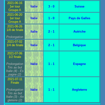
2021-06-16
1er tour
Italie
3 - 0
Suisse
Groupe A
2021-06-20
1er tour
Italie
1 - 0
Pays de Galles
Groupe A
2021-06-26
1/8 de finale
Italie
2 - 1
Autriche
Prolongation
2021-07-02
1/4 de finale
Italie
2 - 1
Belgique
2021-07-06
1/2 finale
Prolongation
Italie
1 - 1
Espagne
Tirs au but
Italie
(4) -
Es
pagne
(2)
2021-07-11
Finale
Prolongation
Italie
1 - 1
Angleterre
Tirs au but
Italie
(3) -
An
gleterre
(2)