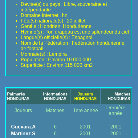
Devise(s) du pays : Libre, souveraine et
indépendante
Domaine internet : hn
Fête(s) nationale(s) : 20 juillet
Gentile : Hondrien, Hondurienne
Hymne(s) : Ton drapeau est une splendeur du ciel
Langue(s) officielle(s) : Espagnol
Nom de la Fédération : Fédération hondurienne
de football
Monnaie(s) : Lempira
Population : Environ 10 000 000
Superficie : Environ 115 000 km2
Palmarès
Informations
Joueurs
Matches
HONDURAS
HONDURAS
HONDURAS
HONDURAS
Dernière
Joueurs
Matches
1ère année
année
Guevara.A
6
2001
2001
Martinez.S
6
2001
2001