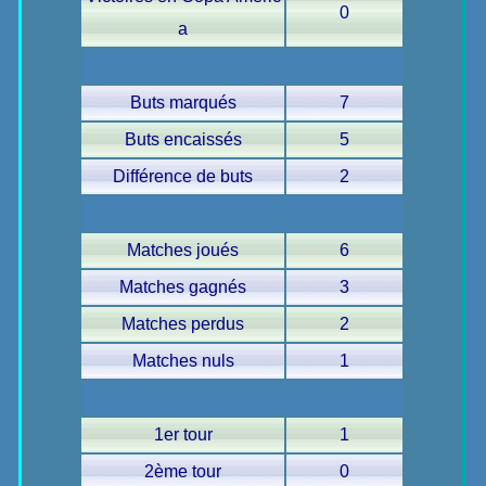
0
a
Buts marqués
7
Buts encaissés
5
Différence de buts
2
Matches joués
6
Matches gagnés
3
Matches perdus
2
Matches nuls
1
1er tour
1
2ème tour
0