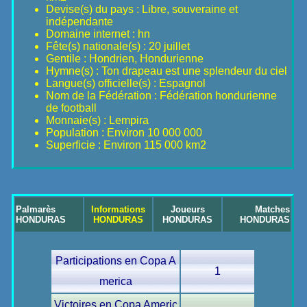
Devise(s) du pays : Libre, souveraine et
indépendante
Domaine internet : hn
Fête(s) nationale(s) : 20 juillet
Gentile : Hondrien, Hondurienne
Hymne(s) : Ton drapeau est une splendeur du ciel
Langue(s) officielle(s) : Espagnol
Nom de la Fédération : Fédération hondurienne
de football
Monnaie(s) : Lempira
Population : Environ 10 000 000
Superficie : Environ 115 000 km2
Palmarès
Informations
Joueurs
Matches
HONDURAS
HONDURAS
HONDURAS
HONDURAS
Participations en Copa A
1
merica
Victoires en Copa Americ