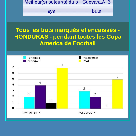
Meilleur(s) buteur(s) du p
Guevara.A, 3
ays
buts
Tous les buts marqués et encaissés -
HONDURAS - pendant toutes les Copa
America de Football