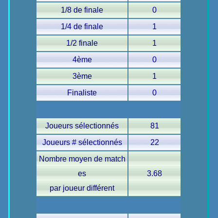
1/8 de finale
0
1/4 de finale
1
1/2 finale
1
4ème
0
3ème
1
Finaliste
0
Joueurs sélectionnés
81
Joueurs # sélectionnés
22
Nombre moyen de match
es
3.68
par joueur différent