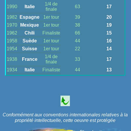
1/4 de
1990
Italie
63
17
finale
1982
Espagne
1er tour
39
20
1970
Mexique
1er tour
38
19
1962
Chili
Finaliste
66
15
1958
Suède
1er tour
44
16
1954
Suisse
1er tour
22
14
1/4 de
1938
France
33
17
finale
1934
Italie
Finaliste
44
13
Conformément aux conventions internationales relatives à la
propriété intellectuelle, cette oeuvre est protégée