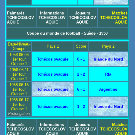
Palmarès
Informations
Joueurs
Matches
TCHECOSLOV
TCHECOSLOV
TCHECOSLOV
TCHECOSLOV
AQUIE
AQUIE
AQUIE
AQUIE
Coupe du monde de football - Suède - 1958
Date-Niveau-
Pays 1
Score
Pays 2
Groupe
1958-06-08
1er tour
Tchécoslovaquie
0 - 1
Irlande du Nord
Groupe 1
1958-06-11
1er tour
Tchécoslovaquie
2 - 2
Rfa
Groupe 1
1958-06-15
1er tour
Tchécoslovaquie
6 - 1
Argentine
Groupe 1
1958-06-17
1er tour
Tchécoslovaquie
1 - 2
Irlande du Nord
Groupe 1
Prolongation
Palmarès
Informations
Joueurs
Matches
TCHECOSLOV
TCHECOSLOV
TCHECOSLOV
TCHECOSLOV
AQUIE
AQUIE
AQUIE
AQUIE