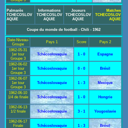
Palmarès
Informations
Joueurs
Matches
TCHECOSLOV
TCHECOSLOV
TCHECOSLOV
TCHECOSLOV
AQUIE
AQUIE
AQUIE
AQUIE
Coupe du monde de football - Chili - 1962
Date-Niveau-
Pays 1
Score
Pays 2
Groupe
1962-05-31
1er tour
Tchécoslovaquie
1 - 0
Espagne
Groupe 3
1962-06-02
1er tour
Tchécoslovaquie
0 - 0
Brésil
Groupe 3
1962-06-07
1er tour
Tchécoslovaquie
1 - 3
Mexique
Groupe 3
1962-06-10
1/4 de finale
Tchécoslovaquie
1 - 0
Hongrie
1962-06-13
1/2 finale
Tchécoslovaquie
3 - 1
Yougoslavie
1962-06-17
Finale
Tchécoslovaquie
1 - 3
Brésil