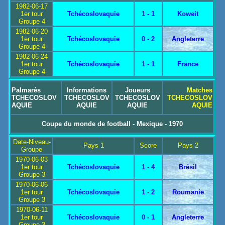
1982-06-17
1er tour
Tchécoslovaquie
1 - 1
Koweit
Groupe 4
1982-06-20
1er tour
Tchécoslovaquie
0 - 2
Angleterre
Groupe 4
1982-06-24
1er tour
Tchécoslovaquie
1 - 1
France
Groupe 4
Palmarès
Informations
Joueurs
Matches
TCHECOSLOV
TCHECOSLOV
TCHECOSLOV
TCHECOSLOV
AQUIE
AQUIE
AQUIE
AQUIE
Coupe du monde de football - Mexique - 1970
Date-Niveau-
Pays 1
Score
Pays 2
Groupe
1970-06-03
1er tour
Tchécoslovaquie
1 - 4
Brésil
Groupe 3
1970-06-06
1er tour
Tchécoslovaquie
1 - 2
Roumanie
Groupe 3
1970-06-11
1er tour
Tchécoslovaquie
0 - 1
Angleterre
Groupe 3