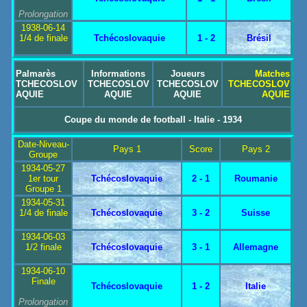
Prolongation
1938-06-14
1/4 de finale
Tchécoslovaquie
1 - 2
Brésil
Palmarès
Informations
Joueurs
Matches
TCHECOSLOV
TCHECOSLOV
TCHECOSLOV
TCHECOSLOV
AQUIE
AQUIE
AQUIE
AQUIE
Coupe du monde de football - Italie - 1934
Date-Niveau-
Pays 1
Score
Pays 2
Groupe
1934-05-27
1er tour
Tchécoslovaquie
2 - 1
Roumanie
Groupe 1
1934-05-31
1/4 de finale
Tchécoslovaquie
3 - 2
Suisse
1934-06-03
1/2 finale
Tchécoslovaquie
3 - 1
Allemagne
1934-06-10
Finale
Tchécoslovaquie
1 - 2
Italie
Prolongation