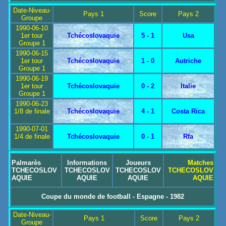
Date-Niveau-
Pays 1
Score
Pays 2
Groupe
1990-06-10
1er tour
Tchécoslovaquie
5 - 1
Usa
Groupe 1
1990-06-15
1er tour
Tchécoslovaquie
1 - 0
Autriche
Groupe 1
1990-06-19
1er tour
Tchécoslovaquie
0 - 2
Italie
Groupe 1
1990-06-23
1/8 de finale
Tchécoslovaquie
4 - 1
Costa Rica
1990-07-01
1/4 de finale
Tchécoslovaquie
0 - 1
Rfa
Palmarès
Informations
Joueurs
Matches
TCHECOSLOV
TCHECOSLOV
TCHECOSLOV
TCHECOSLOV
AQUIE
AQUIE
AQUIE
AQUIE
Coupe du monde de football - Espagne - 1982
Date-Niveau-
Pays 1
Score
Pays 2
Groupe