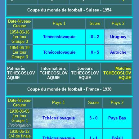
Coupe du monde de football - Suisse - 1954
Date-Niveau-
Pays 1
Score
Pays 2
Groupe
1954-06-16
1er tour
Tchécoslovaquie
0 - 2
Uruguay
Groupe 3
1954-06-19
1er tour
Tchécoslovaquie
0 - 5
Autriche
Groupe 3
Palmarès
Informations
Joueurs
Matches
TCHECOSLOV
TCHECOSLOV
TCHECOSLOV
TCHECOSLOV
AQUIE
AQUIE
AQUIE
AQUIE
Coupe du monde de football - France - 1938
Date-Niveau-
Pays 1
Score
Pays 2
Groupe
1938-06-05
1er tour
Tchécoslovaquie
3 - 0
Pays Bas
Groupe 1
Prolongation
1938-06-12
1/4 de finale
Tchécoslovaquie
1 - 1
Brésil