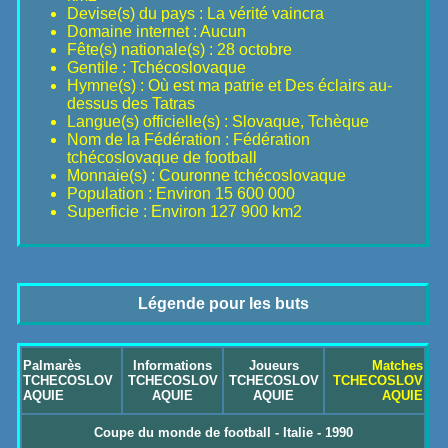
Devise(s) du pays : La vérité vaincra
Domaine internet : Aucun
Fête(s) nationale(s) : 28 octobre
Gentile : Tchécoslovaque
Hymne(s) : Où est ma patrie et Des éclairs au-
dessus des Tatras
Langue(s) officielle(s) : Slovaque, Tchèque
Nom de la Fédération : Fédération
tchécoslovaque de football
Monnaie(s) : Couronne tchécoslovaque
Population : Environ 15 600 000
Superficie : Environ 127 900 km2
Légende pour les buts
Palmarès
Informations
Joueurs
Matches
TCHECOSLOV
TCHECOSLOV
TCHECOSLOV
TCHECOSLOV
AQUIE
AQUIE
AQUIE
AQUIE
Coupe du monde de football - Italie - 1990