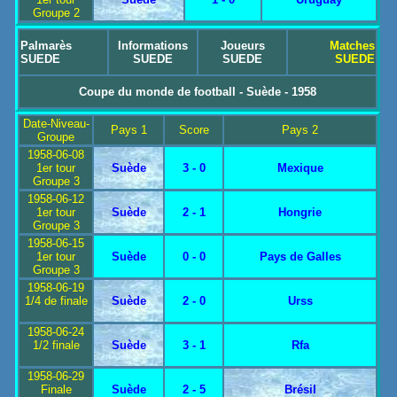
Groupe 2
Palmarès
Informations
Joueurs
Matches
SUEDE
SUEDE
SUEDE
SUEDE
Coupe du monde de football - Suède - 1958
Date-Niveau-
Pays 1
Score
Pays 2
Groupe
1958-06-08
1er tour
Suède
3 - 0
Mexique
Groupe 3
1958-06-12
1er tour
Suède
2 - 1
Hongrie
Groupe 3
1958-06-15
1er tour
Suède
0 - 0
Pays de Galles
Groupe 3
1958-06-19
1/4 de finale
Suède
2 - 0
Urss
1958-06-24
1/2 finale
Suède
3 - 1
Rfa
1958-06-29
Finale
Suède
2 - 5
Brésil