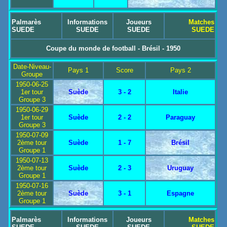
Palmarès
Informations
Joueurs
Matches
SUEDE
SUEDE
SUEDE
SUEDE
Coupe du monde de football - Brésil - 1950
Date-Niveau-
Pays 1
Score
Pays 2
Groupe
1950-06-25
1er tour
Suède
3 - 2
Italie
Groupe 3
1950-06-29
1er tour
Suède
2 - 2
Paraguay
Groupe 3
1950-07-09
2ème tour
Suède
1 - 7
Brésil
Groupe 1
1950-07-13
2ème tour
Suède
2 - 3
Uruguay
Groupe 1
1950-07-16
2ème tour
Suède
3 - 1
Espagne
Groupe 1
Palmarès
Informations
Joueurs
Matches