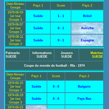
Date-Niveau-
Pays 1
Score
Pays 2
Groupe
1978-06-03
1er tour
Suède
1 - 1
Brésil
Groupe 3
1978-06-07
1er tour
Suède
0 - 1
Autriche
Groupe 3
1978-06-11
1er tour
Suède
0 - 1
Espagne
Groupe 3
Palmarès
Informations
Joueurs
Matches
SUEDE
SUEDE
SUEDE
SUEDE
Coupe du monde de football - Rfa - 1974
Date-Niveau-
Pays 1
Score
Pays 2
Groupe
1974-06-15
1er tour
Suède
0 - 0
Bulgarie
Groupe 3
1974-06-19
1er tour
Suède
0 - 0
Pays Bas
Groupe 3
1974-06-23