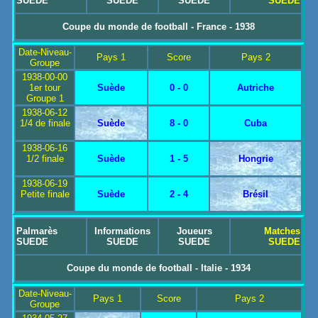
SUEDE
SUEDE
SUEDE
SUEDE
Coupe du monde de football - France - 1938
Date-Niveau-
Pays 1
Score
Pays 2
Groupe
1938-00-00
1er tour
Suède
0 - 0
Autriche
Groupe 1
1938-06-12
1/4 de finale
Suède
8 - 0
Cuba
1938-06-16
1/2 finale
Suède
1 - 5
Hongrie
1938-06-19
Petite finale
Suède
2 - 4
Brésil
Palmarès
Informations
Joueurs
Matches
SUEDE
SUEDE
SUEDE
SUEDE
Coupe du monde de football - Italie - 1934
Date-Niveau-
Pays 1
Score
Pays 2
Groupe