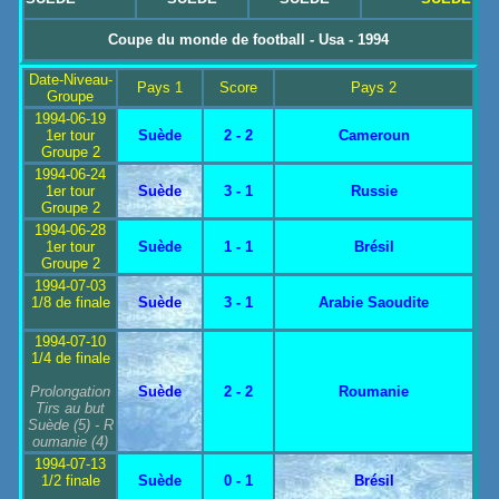
Coupe du monde de football - Usa - 1994
Date-Niveau-
Pays 1
Score
Pays 2
Groupe
1994-06-19
1er tour
Suède
2 - 2
Cameroun
Groupe 2
1994-06-24
1er tour
Suède
3 - 1
Russie
Groupe 2
1994-06-28
1er tour
Suède
1 - 1
Brésil
Groupe 2
1994-07-03
1/8 de finale
Suède
3 - 1
Arabie Saoudite
1994-07-10
1/4 de finale
Prolongation
Suède
2 - 2
Roumanie
Tirs au but
Suède
(5) -
R
oumanie
(4)
1994-07-13
1/2 finale
Suède
0 - 1
Brésil