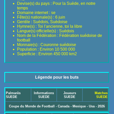
Devise(s) du pays : Pour la Suède, en notre
temps
Domaine internet : se
Fête(s) nationale(s) : 6 juin
Gentile : Suèdois, Suèdoise
Hymne(s) : Toi l'ancienne, toi la libre
Langue(s) officielle(s) : Suèdois
Nom de la Fédération : Fédération suédoise de
football
Monnaie(s) : Couronne suédoise
Population : Environ 10 500 000
Superficie : Environ 450 000 km2
Légende pour les buts
Palmarès
Informations
Joueurs
Matches
SUEDE
SUEDE
SUEDE
SUEDE
Coupe du Monde de Football - Canada - Mexique - Usa - 2026