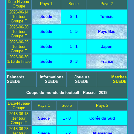
Date-Niveau-
Pays 1
Score
Pays 2
Groupe
2026-06-14
1er tour
Suède
5 - 1
Tunisie
Groupe F
2026-06-20
1er tour
Suède
1 - 5
Pays Bas
Groupe F
2026-06-25
1er tour
Suède
1 - 1
Japon
Groupe F
2026-06-30
1/16 de finale
Suède
0 - 3
France
Palmarès
Informations
Joueurs
Matches
SUEDE
SUEDE
SUEDE
SUEDE
Coupe du monde de football - Russie - 2018
Date-Niveau-
Pays 1
Score
Pays 2
Groupe
2018-06-18
1er tour
Suède
1 - 0
Corée du Sud
Groupe F
2018-06-23
1er tour
Suède
1 - 2
Allemagne