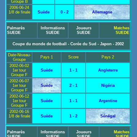
Groupe B
2006-06-24
1/8 de finale
Suède
0 - 2
Allemagne
Palmarès
Informations
Joueurs
Matches
SUEDE
SUEDE
SUEDE
SUEDE
Coupe du monde de football - Corée du Sud - Japon - 2002
Date-Niveau-
Pays 1
Score
Pays 2
Groupe
2002-06-02
1er tour
Suède
1 - 1
Angleterre
Groupe F
2002-06-07
1er tour
Suède
2 - 1
Nigéria
Groupe F
2002-06-12
1er tour
Suède
1 - 1
Argentine
Groupe F
2002-06-16
1/8 de finale
Suède
1 - 2
Sénégal
Palmarès
Informations
Joueurs
Matches
SUEDE
SUEDE
SUEDE
SUEDE