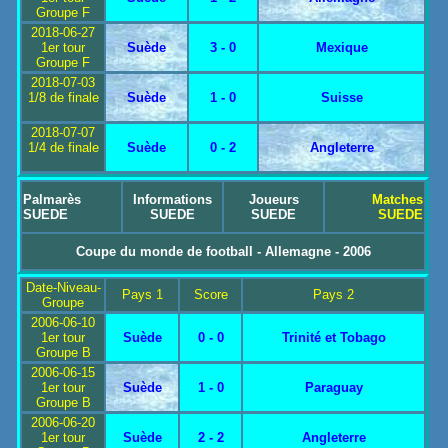
Groupe F
2018-06-27
1er tour
Suède
3 - 0
Mexique
Groupe F
2018-07-03
1/8 de finale
Suède
1 - 0
Suisse
2018-07-07
1/4 de finale
Suède
0 - 2
Angleterre
Palmarès
Informations
Joueurs
Matches
SUEDE
SUEDE
SUEDE
SUEDE
Coupe du monde de football - Allemagne - 2006
Date-Niveau-
Pays 1
Score
Pays 2
Groupe
2006-06-10
1er tour
Suède
0 - 0
Trinité et Tobago
Groupe B
2006-06-15
1er tour
Suède
1 - 0
Paraguay
Groupe B
2006-06-20
1er tour
Suède
2 - 2
Angleterre