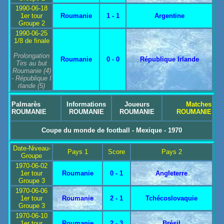
1990-06-18
1er tour
Roumanie
1 - 1
Argentine
Groupe 2
1990-06-25
1/8 de finale
Prolongation
Roumanie
0 - 0
République Irlande
Tirs au but
Roumanie
(4)
-
République I
rlande
(5)
Palmarès
Informations
Joueurs
Matches
ROUMANIE
ROUMANIE
ROUMANIE
ROUMANIE
Coupe du monde de football - Mexique - 1970
Date-Niveau-
Pays 1
Score
Pays 2
Groupe
1970-06-02
1er tour
Roumanie
0 - 1
Angleterre
Groupe 3
1970-06-06
1er tour
Roumanie
2 - 1
Tchécoslovaquie
Groupe 3
1970-06-10
1er tour
Roumanie
2 - 3
Brésil