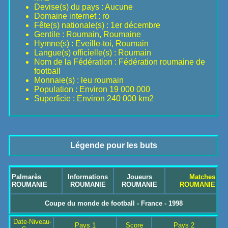
Devise(s) du pays : Aucune
Domaine internet : ro
Fête(s) nationale(s) : 1er décembre
Gentile : Roumain, Roumaine
Hymne(s) : Eveille-toi, Roumain
Langue(s) officielle(s) : Roumain
Nom de la Fédération : Fédération roumaine de
football
Monnaie(s) : leu roumain
Population : Environ 19 000 000
Superficie : Environ 240 000 km2
Légende pour les buts
Palmarès
Informations
Joueurs
Matches
ROUMANIE
ROUMANIE
ROUMANIE
ROUMANIE
Coupe du monde de football - France - 1998
Date-Niveau-
Pays 1
Score
Pays 2