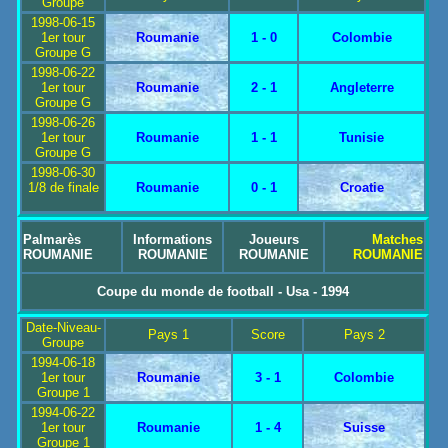
Groupe
1998-06-15
1er tour
Roumanie
1 - 0
Colombie
Groupe G
1998-06-22
1er tour
Roumanie
2 - 1
Angleterre
Groupe G
1998-06-26
1er tour
Roumanie
1 - 1
Tunisie
Groupe G
1998-06-30
1/8 de finale
Roumanie
0 - 1
Croatie
Palmarès
Informations
Joueurs
Matches
ROUMANIE
ROUMANIE
ROUMANIE
ROUMANIE
Coupe du monde de football - Usa - 1994
Date-Niveau-
Pays 1
Score
Pays 2
Groupe
1994-06-18
1er tour
Roumanie
3 - 1
Colombie
Groupe 1
1994-06-22
1er tour
Roumanie
1 - 4
Suisse
Groupe 1