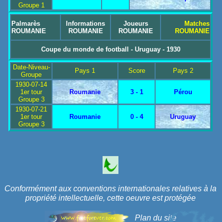
Groupe 1
Palmarès
Informations
Joueurs
Matches
ROUMANIE
ROUMANIE
ROUMANIE
ROUMANIE
Coupe du monde de football - Uruguay - 1930
Date-Niveau-
Pays 1
Score
Pays 2
Groupe
1930-07-14
1er tour
Roumanie
3 - 1
Pérou
Groupe 3
1930-07-21
1er tour
Roumanie
0 - 4
Uruguay
Groupe 3
Conformément aux conventions internationales relatives à la
propriété intellectuelle, cette oeuvre est protégée
Plan du site