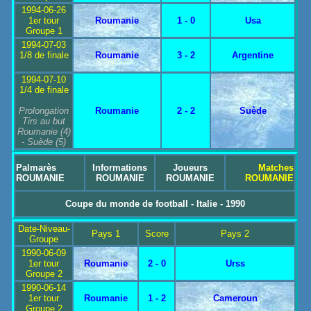
1994-06-26
1er tour
Roumanie
1 - 0
Usa
Groupe 1
1994-07-03
1/8 de finale
Roumanie
3 - 2
Argentine
1994-07-10
1/4 de finale
Prolongation
Roumanie
2 - 2
Suède
Tirs au but
Roumanie
(4)
-
Suède
(5)
Palmarès
Informations
Joueurs
Matches
ROUMANIE
ROUMANIE
ROUMANIE
ROUMANIE
Coupe du monde de football - Italie - 1990
Date-Niveau-
Pays 1
Score
Pays 2
Groupe
1990-06-09
1er tour
Roumanie
2 - 0
Urss
Groupe 2
1990-06-14
1er tour
Roumanie
1 - 2
Cameroun
Groupe 2