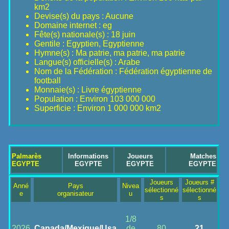
km2
Devise(s) du pays : Aucune
Domaine internet : eg
Fête(s) nationale(s) : 18 juin
Gentile : Egyptien, Egyptienne
Hymne(s) : Ma patrie, ma patrie, ma patrie
Langue(s) officielle(s) : Arabe
Nom de la Fédération : Fédération égyptienne de
football
Monnaie(s) : Livre égyptienne
Population : Environ 103 000 000
Superficie : Environ 1 000 000 km2
Palmarès
Informations
Joueurs
Matches
EGYPTE
EGYPTE
EGYPTE
EGYPTE
Joueurs
Joueurs #
Anné
Pays
Nivea
sélectionné
sélectionné
e
organisateur
u
s
s
1/8
2026
Canada/Mexique/Usa
de
80
21