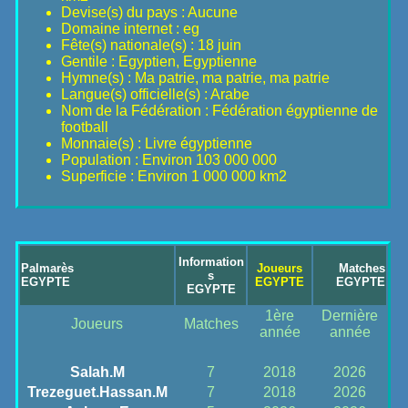
Devise(s) du pays : Aucune
Domaine internet : eg
Fête(s) nationale(s) : 18 juin
Gentile : Egyptien, Egyptienne
Hymne(s) : Ma patrie, ma patrie, ma patrie
Langue(s) officielle(s) : Arabe
Nom de la Fédération : Fédération égyptienne de
football
Monnaie(s) : Livre égyptienne
Population : Environ 103 000 000
Superficie : Environ 1 000 000 km2
Information
Palmarès
Joueurs
Matches
s
EGYPTE
EGYPTE
EGYPTE
EGYPTE
1ère
Dernière
Joueurs
Matches
année
année
Salah.M
7
2018
2026
Trezeguet.Hassan.M
7
2018
2026