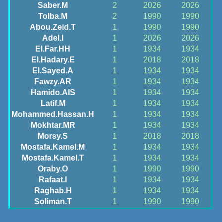
Saber.M
2
2026
2026
Tolba.M
2
1990
1990
Abou.Zeid.T
1
1990
1990
Adel.I
1
2026
2026
El.Far.HH
1
1934
1934
El.Hadary.E
1
2018
2018
El.Sayed.A
1
1934
1934
Fawzy.AR
1
1934
1934
Hamido.AIS
1
1934
1934
Latif.M
1
1934
1934
Mohammed.Hassan.H
1
1934
1934
Mokhtar.MR
1
1934
1934
Morsy.S
1
2018
2018
Mostafa.Kamel.M
1
1934
1934
Mostafa.Kamel.T
1
1934
1934
Oraby.O
1
1990
1990
Rafaat.I
1
1934
1934
Raghab.H
1
1934
1934
Soliman.T
1
1990
1990