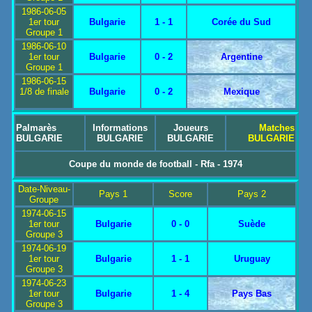
1986-06-05
1er tour
Bulgarie
1 - 1
Corée du Sud
Groupe 1
1986-06-10
1er tour
Bulgarie
0 - 2
Argentine
Groupe 1
1986-06-15
1/8 de finale
Bulgarie
0 - 2
Mexique
Palmarès
Informations
Joueurs
Matches
BULGARIE
BULGARIE
BULGARIE
BULGARIE
Coupe du monde de football - Rfa - 1974
Date-Niveau-
Pays 1
Score
Pays 2
Groupe
1974-06-15
1er tour
Bulgarie
0 - 0
Suède
Groupe 3
1974-06-19
1er tour
Bulgarie
1 - 1
Uruguay
Groupe 3
1974-06-23
1er tour
Bulgarie
1 - 4
Pays Bas
Groupe 3