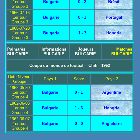
1er tour
Bulgarie
0 - 2
Brésil
Groupe 3
1966-07-16
1er tour
Bulgarie
0 - 3
Portugal
Groupe 3
1966-07-20
1er tour
Bulgarie
1 - 3
Hongrie
Groupe 3
Palmarès
Informations
Joueurs
Matches
BULGARIE
BULGARIE
BULGARIE
BULGARIE
Coupe du monde de football - Chili - 1962
Date-Niveau-
Pays 1
Score
Pays 2
Groupe
1962-05-30
1er tour
Bulgarie
0 - 1
Argentine
Groupe 4
1962-06-03
1er tour
Bulgarie
1 - 6
Hongrie
Groupe 4
1962-06-07
1er tour
Bulgarie
0 - 0
Angleterre
Groupe 4