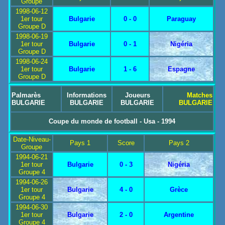
Groupe
1998-06-12
1er tour
Bulgarie
0 - 0
Paraguay
Groupe D
1998-06-19
1er tour
Bulgarie
0 - 1
Nigéria
Groupe D
1998-06-24
1er tour
Bulgarie
1 - 6
Espagne
Groupe D
Palmarès
Informations
Joueurs
Matches
BULGARIE
BULGARIE
BULGARIE
BULGARIE
Coupe du monde de football - Usa - 1994
Date-Niveau-
Pays 1
Score
Pays 2
Groupe
1994-06-21
1er tour
Bulgarie
0 - 3
Nigéria
Groupe 4
1994-06-26
1er tour
Bulgarie
4 - 0
Grèce
Groupe 4
1994-06-30
1er tour
Bulgarie
2 - 0
Argentine
Groupe 4