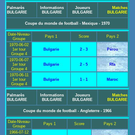
Palmarès
Informations
Joueurs
Matches
BULGARIE
BULGARIE
BULGARIE
BULGARIE
Coupe du monde de football - Mexique - 1970
Date-Niveau-
Pays 1
Score
Pays 2
Groupe
1970-06-02
1er tour
Bulgarie
2 - 3
Pérou
Groupe 4
1970-06-07
1er tour
Bulgarie
2 - 5
Rfa
Groupe 4
1970-06-11
1er tour
Bulgarie
1 - 1
Maroc
Groupe 4
Palmarès
Informations
Joueurs
Matches
BULGARIE
BULGARIE
BULGARIE
BULGARIE
Coupe du monde de football - Angleterre - 1966
Date-Niveau-
Pays 1
Score
Pays 2
Groupe
1966-07-12