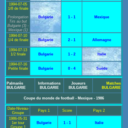
1994-07-05
1/8 de finale
Prolongation
Bulgarie
1 - 1
Mexique
Tirs au but
Bulgarie
(3) -
Mexique
(1)
1994-07-10
1/4 de finale
Bulgarie
2 - 1
Allemagne
1994-07-13
1/2 finale
Bulgarie
1 - 2
Italie
1994-07-16
Petite finale
Bulgarie
0 - 4
Suède
Palmarès
Informations
Joueurs
Matches
BULGARIE
BULGARIE
BULGARIE
BULGARIE
Coupe du monde de football - Mexique - 1986
Date-Niveau-
Pays 1
Score
Pays 2
Groupe
1986-05-31
1er tour
Bulgarie
1 - 1
Italie
Groupe 1