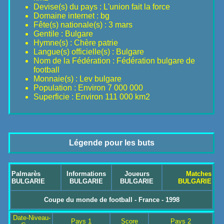
Devise(s) du pays : L'union fait la force
Domaine internet : bg
Fête(s) nationale(s) : 3 mars
Gentile : Bulgare
Hymne(s) : Chère patrie
Langue(s) officielle(s) : Bulgare
Nom de la Fédération : Fédération bulgare de
football
Monnaie(s) : Lev bulgare
Population : Environ 7 000 000
Superficie : Environ 111 000 km2
Légende pour les buts
Palmarès
Informations
Joueurs
Matches
BULGARIE
BULGARIE
BULGARIE
BULGARIE
Coupe du monde de football - France - 1998
Date-Niveau-
Pays 1
Score
Pays 2