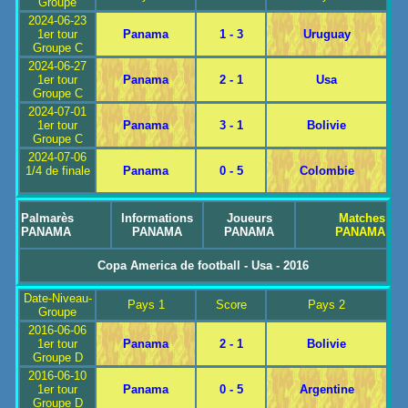
Groupe
2024-06-23
1er tour
Panama
1 - 3
Uruguay
Groupe C
2024-06-27
1er tour
Panama
2 - 1
Usa
Groupe C
2024-07-01
1er tour
Panama
3 - 1
Bolivie
Groupe C
2024-07-06
1/4 de finale
Panama
0 - 5
Colombie
Palmarès
Informations
Joueurs
Matches
PANAMA
PANAMA
PANAMA
PANAMA
Copa America de football - Usa - 2016
Date-Niveau-
Pays 1
Score
Pays 2
Groupe
2016-06-06
1er tour
Panama
2 - 1
Bolivie
Groupe D
2016-06-10
1er tour
Panama
0 - 5
Argentine
Groupe D