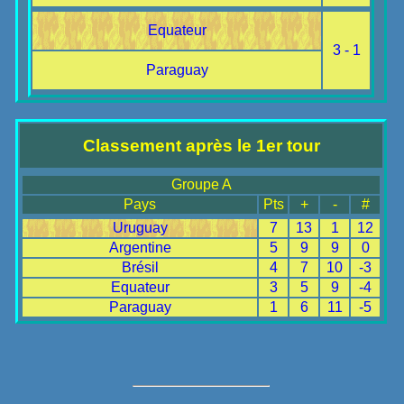
Equateur
3 - 1
Paraguay
Classement après le 1er tour
Groupe A
Pays
Pts
+
-
#
Uruguay
7
13
1
12
Argentine
5
9
9
0
Brésil
4
7
10
-3
Equateur
3
5
9
-4
Paraguay
1
6
11
-5