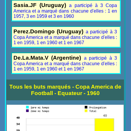
Sasia.JF (Uruguay)
a participé à 3 Copa
America et a marqué dans chacune d'elles : 1 en
1957, 3 en 1959 et 3 en 1960
Perez.Domingo (Uruguay)
a participé à 3
Copa America et a marqué dans chacune d'elles :
1 en 1959, 1 en 1960 et 1 en 1967
De.La.Mata.V (Argentine)
a participé à 3
Copa America et a marqué dans chacune d'elles :
1 en 1959, 1 en 1960 et 1 en 1967
Tous les buts marqués - Copa America de
Football - Equateur - 1960