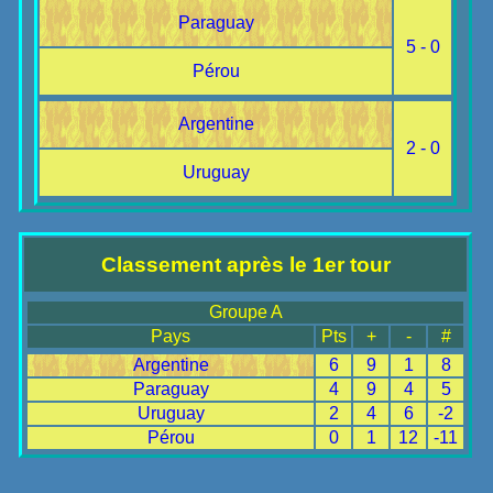
Paraguay
5 - 0
Pérou
Argentine
2 - 0
Uruguay
Classement après le 1er tour
Groupe A
Pays
Pts
+
-
#
Argentine
6
9
1
8
Paraguay
4
9
4
5
Uruguay
2
4
6
-2
Pérou
0
1
12
-11