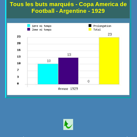
Tous les buts marqués - Copa America de
Football - Argentine - 1929