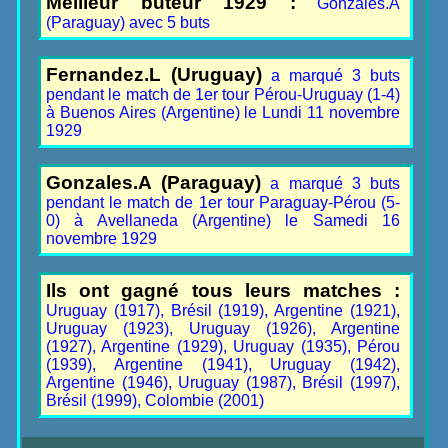
Meilleur buteur 1929 :
Gonzales.A
(Paraguay) avec 5 buts
Fernandez.L (Uruguay)
a marqué 3 buts
pendant le match de 1er tour Pérou-Uruguay (1-4)
à Buenos Aires (Argentine) le Lundi 11 novembre
1929
Gonzales.A (Paraguay)
a marqué 3 buts
pendant le match de 1er tour Paraguay-Pérou (5-
0) à Avellaneda (Argentine) le Samedi 16
novembre 1929
Ils ont gagné tous leurs matches :
Uruguay (1917), Brésil (1919), Argentine (1921),
Uruguay (1923), Uruguay (1926), Argentine
(1927), Argentine (1929), Uruguay (1935), Pérou
(1939), Argentine (1941), Uruguay (1942),
Argentine (1946), Uruguay (1987), Brésil (1997),
Brésil (1999), Colombie (2001)