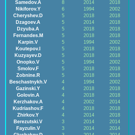
Samedov.A
8
2014
2018
Nikiforov.Y
6
1994
2002
Cheryshev.D
5
2018
2018
Dzagoev.A
5
2014
2018
Dzyuba.A
5
2018
2018
Fernandes.M
5
2018
2018
Karpin.V
5
1994
2002
Koutepov.I
5
2018
2018
Kuzyayev.D
5
2018
2018
Onopko.V
5
1994
2002
Smolov.F
5
2018
2018
Zobnine.R
5
2018
2018
Beschastnykh.V
4
1994
2002
Gazinski.Y
4
2018
2018
Golovin.A
4
2018
2018
Kerzhakov.A
4
2002
2014
Kudriashov.F
4
2018
2018
Zhirkov.Y
4
2014
2018
Berezutski.V
3
2014
2014
Fayzulin.V
3
2014
2014
Glushakov.D
3
2014
2014