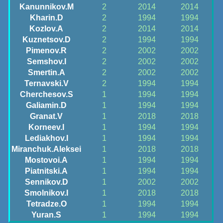
Kanunnikov.M
2
2014
2014
Kharin.D
2
1994
1994
Kozlov.A
2
2014
2014
Kuznetsov.D
2
1994
1994
Pimenov.R
2
2002
2002
Semshov.I
2
2002
2002
Smertin.A
2
2002
2002
Ternavski.V
2
1994
1994
Cherchesov.S
1
1994
1994
Galiamin.D
1
1994
1994
Granat.V
1
2018
2018
Korneev.I
1
1994
1994
Lediakhov.I
1
1994
1994
Miranchuk.Aleksei
1
2018
2018
Mostovoi.A
1
1994
1994
Piatnitski.A
1
1994
1994
Sennikov.D
1
2002
2002
Smolnikov.I
1
2018
2018
Tetradze.O
1
1994
1994
Yuran.S
1
1994
1994