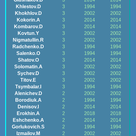
Khlestov.D
3
1994
1994
Khokhlov.D
3
2002
2002
Kokorin.A
3
2014
2014
Kombarov.D
3
2014
2014
Kovtun.Y
3
2002
2002
Nigmatullin.R
3
2002
2002
Radchenko.D
3
1994
1994
Salenko.O
3
1994
1994
Shatov.O
3
2014
2014
Solomatin.A
3
2002
2002
Sychev.D
3
2002
2002
Titov.E
3
2002
2002
Tsymbalar.I
3
1994
1994
Alenichev.D
2
2002
2002
Borodiuk.A
2
1994
1994
Denisov.I
2
2014
2014
Erokhin.A
2
2018
2018
Eshchenko.A
2
2014
2014
Gorlukovich.S
2
1994
1994
Izmailov.M
2
2002
2002