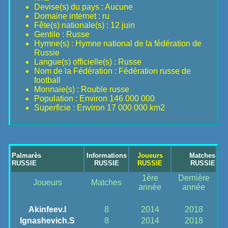
Devise(s) du pays : Aucune
Domaine internet : ru
Fête(s) nationale(s) : 12 juin
Gentile : Russe
Hymne(s) : Hymne national de la fédération de
Russie
Langue(s) officielle(s) : Russe
Nom de la Fédération : Fédération russe de
football
Monnaie(s) : Rouble russe
Population : Environ 146 000 000
Superficie : Environ 17 000 000 km2
Palmarès
Informations
Joueurs
Matches
RUSSIE
RUSSIE
RUSSIE
RUSSIE
1ère
Dernière
Joueurs
Matches
année
année
Akinfeev.I
8
2014
2018
Ignashevich.S
8
2014
2018