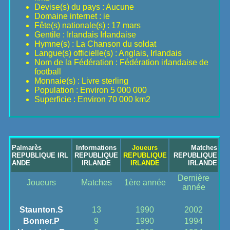
Devise(s) du pays : Aucune
Domaine internet : ie
Fête(s) nationale(s) : 17 mars
Gentile : Irlandais Irlandaise
Hymne(s) : La Chanson du soldat
Langue(s) officielle(s) : Anglais, Irlandais
Nom de la Fédération : Fédération irlandaise de
football
Monnaie(s) : Livre sterling
Population : Environ 5 000 000
Superficie : Environ 70 000 km2
Palmarès
Informations
Joueurs
Matches
REPUBLIQUE IRL
REPUBLIQUE
REPUBLIQUE
REPUBLIQUE
ANDE
IRLANDE
IRLANDE
IRLANDE
Dernière
Joueurs
Matches
1ère année
année
Staunton.S
13
1990
2002
Bonner.P
9
1990
1994