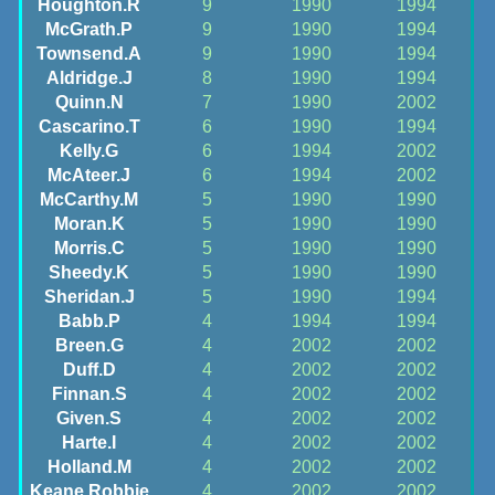
Houghton.R
9
1990
1994
McGrath.P
9
1990
1994
Townsend.A
9
1990
1994
Aldridge.J
8
1990
1994
Quinn.N
7
1990
2002
Cascarino.T
6
1990
1994
Kelly.G
6
1994
2002
McAteer.J
6
1994
2002
McCarthy.M
5
1990
1990
Moran.K
5
1990
1990
Morris.C
5
1990
1990
Sheedy.K
5
1990
1990
Sheridan.J
5
1990
1994
Babb.P
4
1994
1994
Breen.G
4
2002
2002
Duff.D
4
2002
2002
Finnan.S
4
2002
2002
Given.S
4
2002
2002
Harte.I
4
2002
2002
Holland.M
4
2002
2002
Keane.Robbie
4
2002
2002