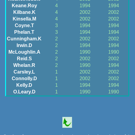
Keane.Roy
4
1994
1994
Kilbane.K
4
2002
2002
Kinsella.M
4
2002
2002
Coyne.T
3
1994
1994
Phelan.T
3
1994
1994
Cunningham.K
2
2002
2002
Irwin.D
2
1994
1994
McLoughlin.A
2
1990
1990
Reid.S
2
2002
2002
Whelan.R
2
1990
1994
Carsley.L
1
2002
2002
Connolly.D
1
2002
2002
Kelly.D
1
1994
1994
O.Leary.D
1
1990
1990