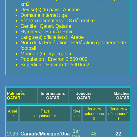
km2
Devise(s) du pays : Aucune
Domaine internet : qa
Fête(s) nationale(s) : 18 décembre
Gentile : Qatari, Qatarie
Hymne(s) : Paix à l'Emir
Langue(s) officielle(s) : Arabe
Nom de la Fédération : Fédération qatarienne de
football
Monnaie(s) : riyal qatari
Population : Environ 2 500 000
Superficie : Environ 11 500 km2
Palmarès
Informations
Joueurs
Matches
QATAR
QATAR
QATAR
QATAR
Joueurs
Joueurs #
Anné
Pays
Nive
sélectionné
sélectionné
e
organisateur
au
s
s
1er
2026
Canada/Mexique/Usa
48
22
tour