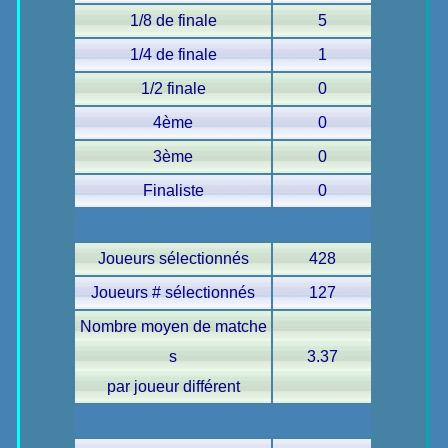
1/8 de finale
5
1/4 de finale
1
1/2 finale
0
4ème
0
3ème
0
Finaliste
0
Joueurs sélectionnés
428
Joueurs # sélectionnés
127
Nombre moyen de matche
s
3.37
par joueur différent