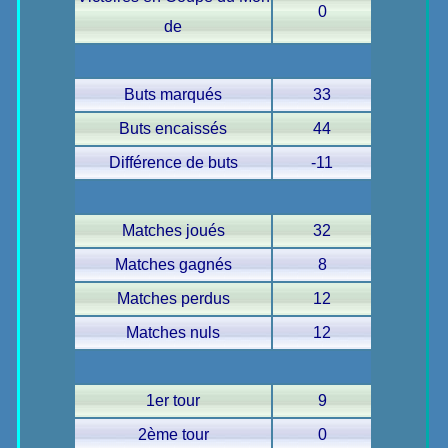
0
de
Buts marqués
33
Buts encaissés
44
Différence de buts
-11
Matches joués
32
Matches gagnés
8
Matches perdus
12
Matches nuls
12
1er tour
9
2ème tour
0