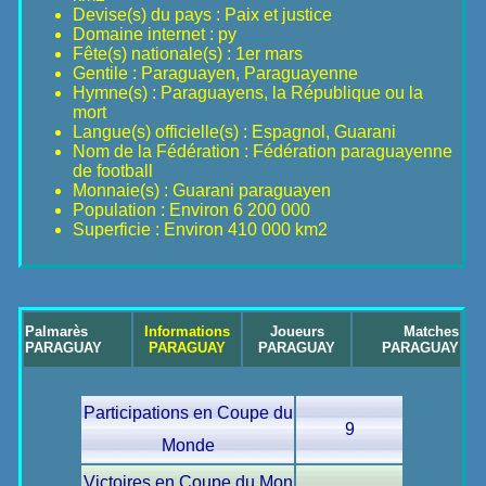
Devise(s) du pays : Paix et justice
Domaine internet : py
Fête(s) nationale(s) : 1er mars
Gentile : Paraguayen, Paraguayenne
Hymne(s) : Paraguayens, la République ou la
mort
Langue(s) officielle(s) : Espagnol, Guarani
Nom de la Fédération : Fédération paraguayenne
de football
Monnaie(s) : Guarani paraguayen
Population : Environ 6 200 000
Superficie : Environ 410 000 km2
Palmarès
Informations
Joueurs
Matches
PARAGUAY
PARAGUAY
PARAGUAY
PARAGUAY
Participations en Coupe du
9
Monde
Victoires en Coupe du Mon