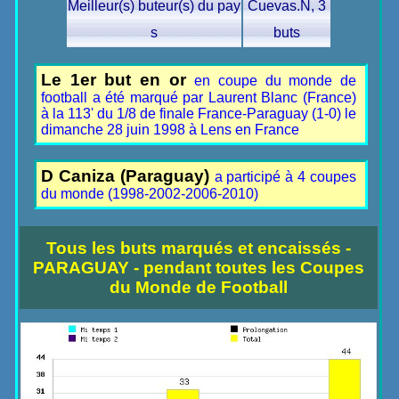
Meilleur(s) buteur(s) du pay
Cuevas.N, 3
s
buts
Le 1er but en or
en coupe du monde de
football a été marqué par Laurent Blanc (France)
à la 113' du 1/8 de finale France-Paraguay (1-0) le
dimanche 28 juin 1998 à Lens en France
D Caniza (Paraguay)
a participé à 4 coupes
du monde (1998-2002-2006-2010)
Tous les buts marqués et encaissés -
PARAGUAY - pendant toutes les Coupes
du Monde de Football