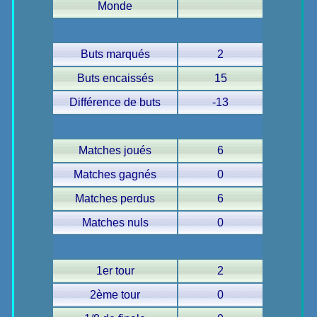
Monde
Buts marqués
2
Buts encaissés
15
Différence de buts
-13
Matches joués
6
Matches gagnés
0
Matches perdus
6
Matches nuls
0
1er tour
2
2ème tour
0