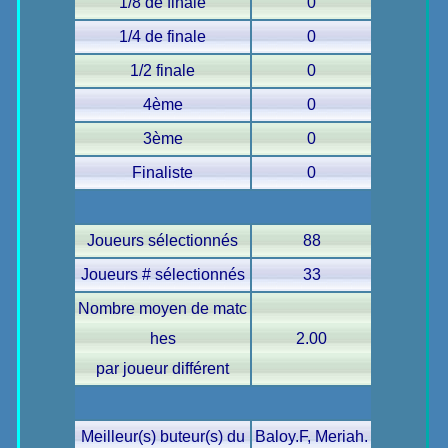
1/8 de finale
0
1/4 de finale
0
1/2 finale
0
4ème
0
3ème
0
Finaliste
0
Joueurs sélectionnés
88
Joueurs # sélectionnés
33
Nombre moyen de matc
hes
2.00
par joueur différent
Meilleur(s) buteur(s) du
Baloy.F, Meriah.