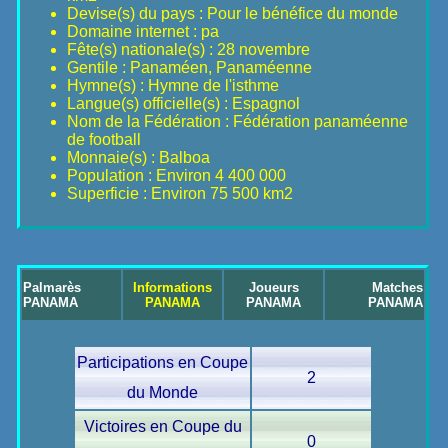
Devise(s) du pays : Pour le bénéfice du monde
Domaine internet : pa
Fête(s) nationale(s) : 28 novembre
Gentile : Panaméen, Panaméenne
Hymne(s) : Hymne de l'isthme
Langue(s) officielle(s) : Espagnol
Nom de la Fédération : Fédération panaméenne
de football
Monnaie(s) : Balboa
Population : Environ 4 400 000
Superficie : Environ 75 500 km2
Palmarès
Informations
Joueurs
Matches
PANAMA
PANAMA
PANAMA
PANAMA
Participations en Coupe
2
du Monde
Victoires en Coupe du
0