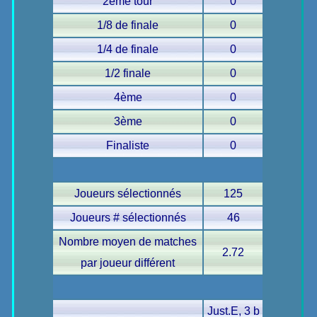
2ème tour
0
1/8 de finale
0
1/4 de finale
0
1/2 finale
0
4ème
0
3ème
0
Finaliste
0
Joueurs sélectionnés
125
Joueurs # sélectionnés
46
Nombre moyen de matches
2.72
par joueur différent
Just.E, 3 b