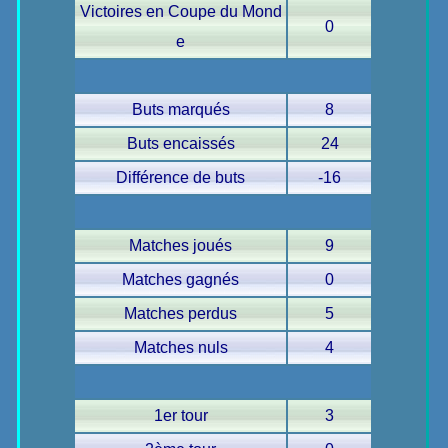
Victoires en Coupe du Mond
0
e
Buts marqués
8
Buts encaissés
24
Différence de buts
-16
Matches joués
9
Matches gagnés
0
Matches perdus
5
Matches nuls
4
1er tour
3