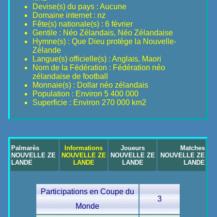
Devise(s) du pays : Aucune
Domaine internet : nz
Fête(s) nationale(s) : 6 février
Gentile : Néo Zélandais, Néo Zélandaise
Hymne(s) : Que Dieu protège la Nouvelle-
Zélande
Langue(s) officielle(s) : Anglais, Maori
Nom de la Fédération : Fédération néo
zélandaise de football
Monnaie(s) : Dollar néo zélandais
Population : Environ 5 400 000
Superficie : Environ 270 000 km2
Palmarès
Informations
Joueurs
Matches
NOUVELLE ZE
NOUVELLE ZE
NOUVELLE ZE
NOUVELLE ZE
LANDE
LANDE
LANDE
LANDE
Participations en Coupe du
3
Monde