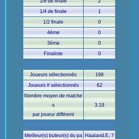
1/8 de finale
2
1/4 de finale
1
1/2 finale
0
4ème
0
3ème
0
Finaliste
0
Joueurs sélectionnés
198
Joueurs # sélectionnés
62
Nombre moyen de matche
s
3.19
par joueur différent
Meilleur(s) buteur(s) du pa
Haaland.E, 7