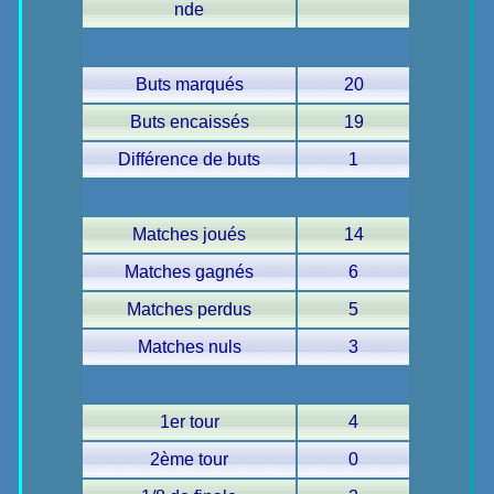
nde
Buts marqués
20
Buts encaissés
19
Différence de buts
1
Matches joués
14
Matches gagnés
6
Matches perdus
5
Matches nuls
3
1er tour
4
2ème tour
0