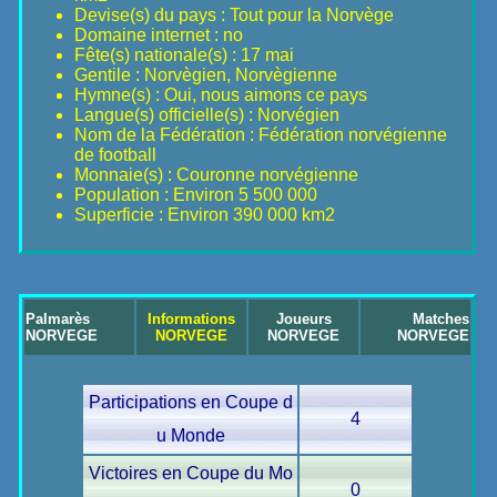
Devise(s) du pays : Tout pour la Norvège
Domaine internet : no
Fête(s) nationale(s) : 17 mai
Gentile : Norvègien, Norvègienne
Hymne(s) : Oui, nous aimons ce pays
Langue(s) officielle(s) : Norvégien
Nom de la Fédération : Fédération norvégienne
de football
Monnaie(s) : Couronne norvégienne
Population : Environ 5 500 000
Superficie : Environ 390 000 km2
Palmarès
Informations
Joueurs
Matches
NORVEGE
NORVEGE
NORVEGE
NORVEGE
Participations en Coupe d
4
u Monde
Victoires en Coupe du Mo
0